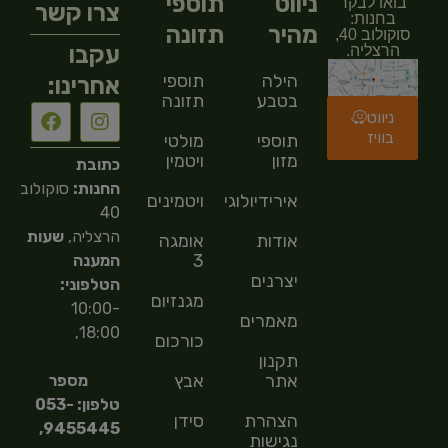
ניווט
תוספי
בואו לבקר
צרו קשר
בחנות:
מהיר
תזונה
סוקולוב 40,
עקבו
הרצליה.
הילה
תוספי
אחרינו:
בטבע
תזונה
ניווט
בוויז
תוספי
מולטי
מזון
ויטמין
כתובת
החנות:
סוקולוב
אירידיולוגיה
ויטמינים
40
הרצליה,
שעות
אודות
אומגה
3
המענה
יצרנים
הטלפוני:
מגנזיום
10:00-
מאמרים
18:00,
כורכום
תקנון
אתר
אבץ
מספר
טלפון: 053-
הצהרת
סידן
9455445,
נגישות