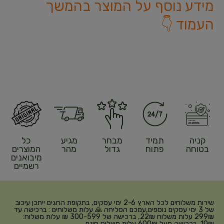
מידע נוסף על המוצר בהמשך
העמוד 👇
קניה
תמיד
מבחר
מגיע
כל
בטוחה
פתוח
גדול
מהר
המוצרים
מיבואנים
רשמיים
שירות משלוחים לכל הארץ 2-6 ימי עסקים, בתקופת החגים ייתכן עיכוב
של 3 ימי עסקים נוספים,עמכם הסליחה 🙏 עלות משלוחים : ברכישה עד
299₪ עלות משלוח 22₪, ברכישה של 300-599 ₪ עלות משלוח:
10₪, ברכישה מעל 600₪ עלות משלוח חינם