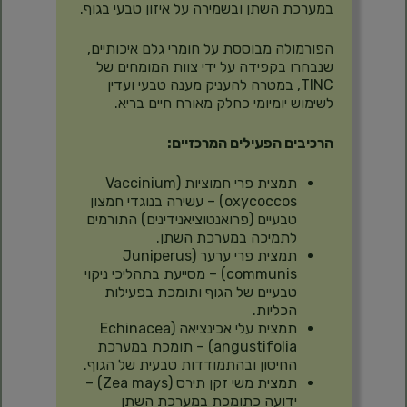
במערכת השתן ובשמירה על איזון טבעי בגוף.
הפורמולה מבוססת על חומרי גלם איכותיים,
שנבחרו בקפידה על ידי צוות המומחים של
TINC, במטרה להעניק מענה טבעי ועדין
לשימוש יומיומי כחלק מאורח חיים בריא.
הרכיבים הפעילים המרכזיים:
תמצית פרי חמוציות (Vaccinium
oxycoccos) – עשירה בנוגדי חמצון
טבעיים (פרואנטוציאנידינים) התורמים
לתמיכה במערכת השתן.
תמצית פרי ערער (Juniperus
communis) – מסייעת בתהליכי ניקוי
טבעיים של הגוף ותומכת בפעילות
הכליות.
תמצית עלי אכינציאה (Echinacea
angustifolia) – תומכת במערכת
החיסון ובהתמודדות טבעית של הגוף.
תמצית משי זקן תירס (Zea mays) –
ידועה כתומכת במערכת השתן