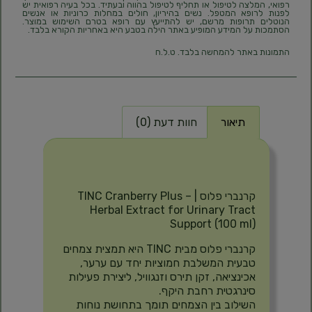
רפואי, המלצה לטיפול או תחליף לטיפול בהווה ובעתיד. בכל בעיה רפואית יש
לפנות לרופא המטפל. נשים בהיריון, חולים במחלות כרוניות או אנשים
הנוטלים תרופות מרשם, יש להתייעץ עם רופא בטרם השימוש במוצר.
הסתמכות על המידע המופיע באתר הילה בטבע היא באחריות הקורא בלבד.
התמונות באתר להמחשה בלבד. ט.ל.ח
תיאור
חוות דעת (0)
תיאור
קרנברי פלוס | TINC Cranberry Plus –
Herbal Extract for Urinary Tract
Support (100 ml)
קרנברי פלוס מבית TINC היא תמצית צמחים
טבעית המשלבת חמוציות יחד עם ערער,
אכינציאה, זקן תירס וזנגוויל, ליצירת פעילות
סינרגטית רחבת היקף.
השילוב בין הצמחים תומך בתחושת נוחות