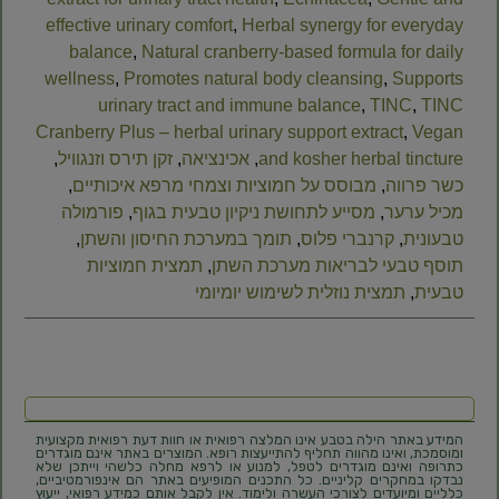
effective urinary comfort
,
Herbal synergy for everyday
balance
,
Natural cranberry-based formula for daily
wellness
,
Promotes natural body cleansing
,
Supports
urinary tract and immune balance
,
TINC
,
TINC
Cranberry Plus – herbal urinary support extract
,
Vegan
and kosher herbal tincture
,
אכינציאה
,
זקן תירס וזנגוויל
,
כשר פרווה
,
מבוסס על חמוציות וצמחי מרפא איכותיים
,
מכיל ערער
,
מסייע לתחושת ניקיון טבעית בגוף
,
פורמולה
טבעונית
,
קרנברי פלוס
,
תומך במערכת החיסון והשתן
,
תוסף טבעי לבריאות מערכת השתן
,
תמצית חמוציות
טבעית
,
תמצית נוזלית לשימוש יומיומי
המידע באתר הילה בטבע אינו המלצה רפואית או חוות דעת רפואית מקצועית
ומוסמכת, ואינו מהווה תחליף להתייעצות רופא. המוצרים באתר אינם מוגדרים
כתרופה ואינם מוגדרים לטפל, למנוע או לרפא מחלה כלשהי וייתכן שלא
נבדקו במחקרים קליניים. כל התכנים המופיעים באתר הם אינפורמטיביים,
כלליים ומיועדים לצורכי העשרה ולימוד. אין לקבל אותם כמידע רפואי, ייעוץ