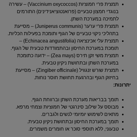
תמצית פרי חמוציות (Vaccinium oxycoccos) – עשירה
בנוגדי חמצון טבעיים (פרואנטוציאנידינים) התורמים
לתמיכה במערכת השתן.
תמצית פרי ערער (Juniperus communis) – מסייעת
בתהליכי ניקוי טבעיים של הגוף ותומכת בפעילות הכליות.
תמצית עלי אכינציאה (Echinacea angustifolia) –
תומכת במערכת החיסון ובהתמודדות טבעית של הגוף.
תמצית משי זקן תירס (Zea mays) – ידועה כתומכת
במערכת השתן ובתחושת ניקיון טבעית.
תמצית שורש זנגוויל (Zingiber officinale) – מסייעת
בחיזוק הגוף ובהרגעת תחושת חוסר נוחות.
יתרונות:
תומך בבריאות מערכת השתן וברווחת הגוף.
מבוסס על שילוב סינרגטי של חמוציות וצמחי מרפא.
מתאים לשימוש יומיומי לנשים ולגברים.
תומך במערכת החיסון ובתחושת ניקיון טבעית.
טבעוני, ללא תוספי סוכר או חומרים משמרים.