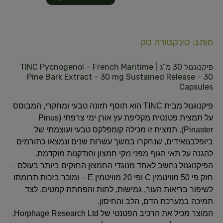
מותג: טינקטורה טק
פיקנוגנול 30 מ”ג | TINC Pycnogenol – French Maritime
Pine Bark Extract – 30 mg Sustained Release – 30
Capsules
פיקנוגנול מבית TINC הוא תוסף תזונה טבעי ומחקרי, המבוסס
על תמצית פטנטית מקליפת עץ אורן ימי צרפתי (Pinus
Pinaster). תמצית זו מכילה קומפלקס טבעי ועוצמתי של
ביופלבנואידים, שנחקרו במשך עשרות שנים ונמצאו כתורמים
להגנה על תאי הגוף מפני נזקי חמצון והזדקנות מוקדמת.
הפיקנוגנול נחשב לאחד מנוגדי החמצון החזקים ביותר בעולם –
חזק פי 50 מוויטמין C ופי 20 מוויטמין E – ומוכר בזכות תרומתו
לשיפור בריאות העור, גמישות, לחות והפחתת קמטים, לצד
תמיכה במערכת הדם, הלב והחיסון.
המוצר מכיל את הרכיב הפטנטי של Horphage Research Ltd,