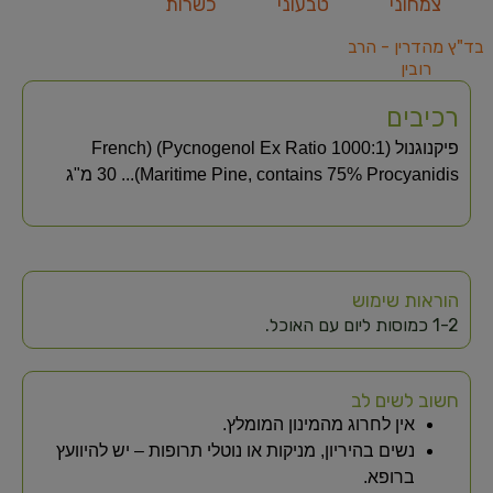
צמחוני
טבעוני
כשרות
בד"ץ מהדרין - הרב
רובין
רכיבים
פיקנוגנול
(
Pycnogenol Ex Ratio 1000:1
) (
French
Procyanidis
75%
contains
Maritime Pine,
)
..
.
30
מ"ג
הוראות שימוש
1-2 כמוסות ליום עם האוכל.
חשוב לשים לב
אין לחרוג מהמינון המומלץ.
נשים בהיריון, מניקות או נוטלי תרופות – יש להיוועץ
ברופא.