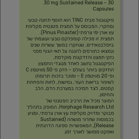
30 mg Sustained Release – 30
Capsules
פיקנוגנול מבית TINC הוא תוסף תזונה טבעי
ומחקרי, המבוסס על תמצית פטנטית מקליפת
עץ אורן ימי צרפתי (Pinus Pinaster).
תמצית זו מכילה קומפלקס טבעי ועוצמתי של
ביופלבנואידים, שנחקרו במשך עשרות שנים
ונמצאו כתורמים להגנה על תאי הגוף מפני
נזקי חמצון והזדקנות מוקדמת.
הפיקנוגנול נחשב לאחד מנוגדי החמצון
החזקים ביותר בעולם – חזק פי 50 מוויטמין C
ופי 20 מוויטמין E – ומוכר בזכות תרומתו
לשיפור בריאות העור, גמישות, לחות והפחתת
קמטים, לצד תמיכה במערכת הדם, הלב
והחיסון.
המוצר מכיל את הרכיב הפטנטי של
Horphage Research Ltd, המופק בתהליך
מבוקר ומדויק מקליפת עץ אורן צרפתי, ומגיע
בכמוסות שחרור מושהה (Sustained
Release), המאפשרות ספיגה הדרגתית
ואפקט ממושך לאורך זמן.