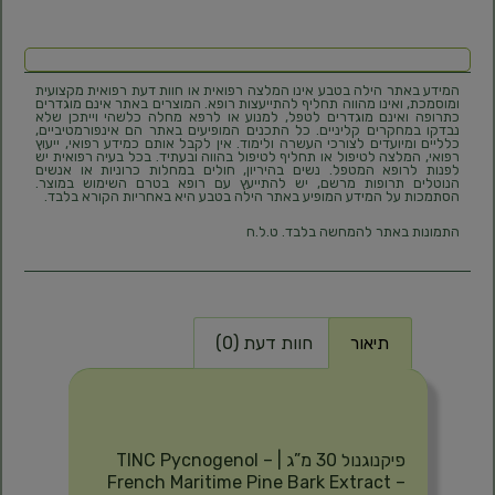
המידע באתר הילה בטבע אינו המלצה רפואית או חוות דעת רפואית מקצועית
ומוסמכת, ואינו מהווה תחליף להתייעצות רופא. המוצרים באתר אינם מוגדרים
כתרופה ואינם מוגדרים לטפל, למנוע או לרפא מחלה כלשהי וייתכן שלא
נבדקו במחקרים קליניים. כל התכנים המופיעים באתר הם אינפורמטיביים,
כלליים ומיועדים לצורכי העשרה ולימוד. אין לקבל אותם כמידע רפואי, ייעוץ
רפואי, המלצה לטיפול או תחליף לטיפול בהווה ובעתיד. בכל בעיה רפואית יש
לפנות לרופא המטפל. נשים בהיריון, חולים במחלות כרוניות או אנשים
הנוטלים תרופות מרשם, יש להתייעץ עם רופא בטרם השימוש במוצר.
הסתמכות על המידע המופיע באתר הילה בטבע היא באחריות הקורא בלבד.
התמונות באתר להמחשה בלבד. ט.ל.ח
תיאור
חוות דעת (0)
תיאור
פיקנוגנול 30 מ”ג | TINC Pycnogenol –
French Maritime Pine Bark Extract –