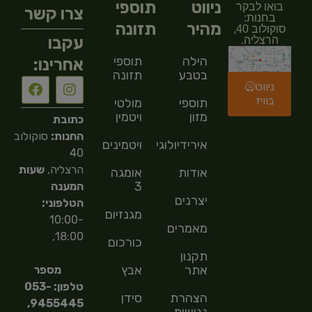
ניווט
תוספי
בואו לבקר
צרו קשר
בחנות:
מהיר
תזונה
סוקולוב 40,
עקבו
הרצליה.
הילה
תוספי
אחרינו:
בטבע
תזונה
ניווט
בוויז
תוספי
מולטי
מזון
ויטמין
כתובת
החנות:
סוקולוב
אירידיולוגיה
ויטמינים
40
הרצליה,
שעות
אודות
אומגה
3
המענה
יצרנים
הטלפוני:
מגנזיום
10:00-
מאמרים
18:00,
כורכום
תקנון
אתר
אבץ
מספר
טלפון: 053-
הצהרת
סידן
9455445,