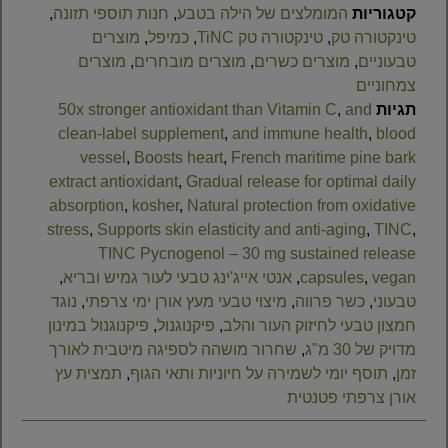
קטגוריות
המומלצים של הילה בטבע
,
חנות תוספי תזונה
,
טינקטורה טק
,
טינקטורה טק TiNC
,
כמיפל
,
מוצרים
טבעוניים
,
מוצרים כשרים
,
מוצרים מובחרים
,
מוצרים
צמחוניים
תגיות
and
,
50x stronger antioxidant than Vitamin C
clean-label supplement
,
and immune health
,
blood
vessel
,
Boosts heart
,
French maritime pine bark
extract antioxidant
,
Gradual release for optimal daily
absorption
,
kosher
,
Natural protection from oxidative
stress
,
Supports skin elasticity and anti-aging
,
TINC
,
TINC Pycnogenol – 30 mg sustained release
vegan
,
capsules
,
אנטי אייג'ינג טבעי לעור גמיש ובריא
,
טבעוני
,
כשר פרווה
,
מיצוי טבעי מעץ אורן ימי צרפתי
,
נוגד
חמצון טבעי לחיזוק העור והלב
,
פיקנוגנול
,
פיקנוגנול במינון
מדויק של 30 מ"ג
,
שחרור מושהה לספיגה מיטבית לאורך
זמן
,
תוסף יומי לשמירה על חיוניות ותאי הגוף
,
תמצית עץ
אורן צרפתי פטנטית