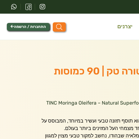
יצרנים
התחברות / הרשמה
 | 90 כמוסות
TINC Moringa Oleifera – Natural Superfood L –
ינגה אוֹלֵיפֵרָה מבית TINC הוא תוסף תזונה טבעי ועשיר במיוחד, המבוסס על
ד מצמחי העל המזינים ביותר בעולם.
לאיה שבהודו, נחשב למקור טבעי מצוין למגוון