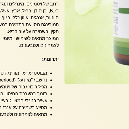
B, C, וכן סידן, ברזל, אבץ 
חיוניות, אנרגיה ואיזון כללי בגוף.
המורינגה מסייעת בתמיכה במערכ
תקין ובשמירה על עור בריא.
המוצר מתאים לשימוש יומיומי, 
לצמחונים ולטבעונים.
יתרונות:
מבוסס על עלי מורינגה טב
נחשב ל”מזון על” (Superfood) טבעי לחיזוק הגוף והנפש.
מכיל ריכוז גבוה של ויטמיני
תומך במערכת החיסון, הע
עשיר בנוגדי חמצון טבעיי
מסייע בשמירה על אנרגיה,
מתאים לצמחונים ולטבעונ