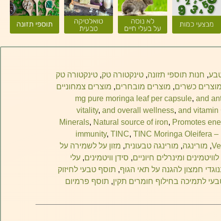
טבע
,
חנות תוספי תזונה
,
טינקטורה טק
,
טינקטורה טק
וצרים כשרים
,
מוצרים מובחרים
,
מוצרים צמחוניים
,
and an
vitality
,
and overall wellness
,
and vitamin
Minerals
,
Natural source of iron
,
Promotes ene
immunity
,
TINC
,
TINC Moringa Oleifera –
Ve
,
מורינגה
,
מורינגה טבעונית
,
מזון על לשמירה על
וויטמינים ומינרלים חיוניים
,
סידן וויטמינים
,
עלי
וגדי חמצון להגנה על תאי הגוף
,
תוסף טבעי לחיזוק
עי לתמיכה בחילוף חומרים תקין
,
תוסף פרמיום