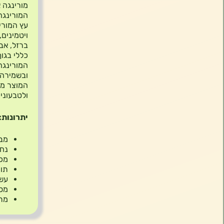
המורינגה
עץ המורי
ברזל, אבץ
כללי בגוף
המורינגה
ובשמירה 
המוצר מת
ולטבעונים
יתרונות:
מבו
נחשב ל”מ
מכי
תומ
עשי
מסי
מתא