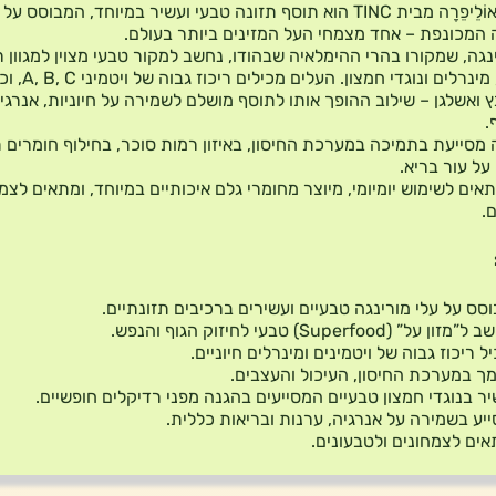
מורינגה אוֹלֵיפֵרָה מבית TINC הוא תוסף תזונה טבעי ועשיר במיוחד, המבוסס 
 המכונפת – אחד מצמחי העל המזינים ביותר בעולם.
נגה, שמקורו בהרי ההימלאיה שבהודו, נחשב למקור טבעי מצוין למגוון 
ויטמינים, מינרלים ונוגדי חמצו
 ואשלגן – שילוב ההופך אותו לתוסף מושלם לשמירה על חיוניות, אנרגיה 
.
 מסייעת בתמיכה במערכת החיסון, באיזון רמות סוכר, בחילוף חומרים ת
על עור בריא.
אים לשימוש יומיומי, מיוצר מחומרי גלם איכותיים במיוחד, ומתאים לצמ
.
סס על עלי מורינגה טבעיים ועשירים ברכיבים תזונתיים.
זון על” (Superfood) טבעי לחיזוק הגוף והנפש.
ל ריכוז גבוה של ויטמינים ומינרלים חיוניים.
ך במערכת החיסון, העיכול והעצבים.
ר בנוגדי חמצון טבעיים המסייעים בהגנה מפני רדיקלים חופשיים.
יע בשמירה על אנרגיה, ערנות ובריאות כללית.
ים לצמחונים ולטבעונים.