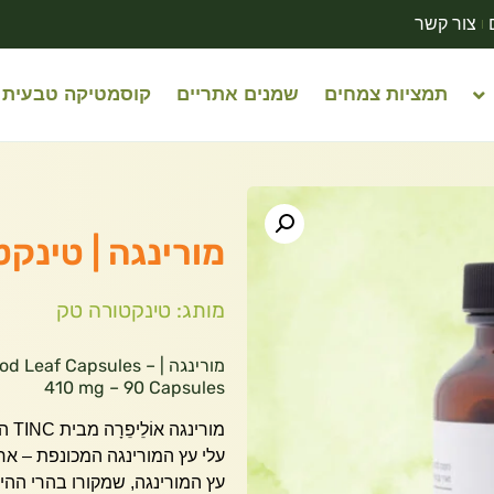
צור קשר
תמציות צמחים
שמנים אתריים
קוסמטיקה טבעית
מורינגה | טינקטורה טק
מותג: טינקטורה טק
מורינגה | eaf Capsules
410 mg – 90 Capsules
מור
עלי עץ המורינגה המכונפת – אח
עץ המורינגה, שמקורו בהרי ההימ