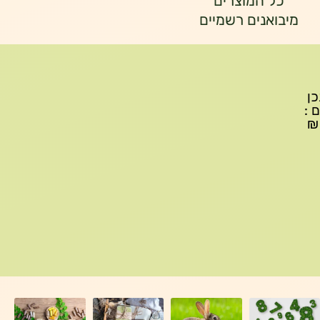
כל המוצרים
מיבואנים רשמיים
יתכן
ם :
עד 299₪ עלות משלוח 22₪, ברכישה של 300-599 ₪