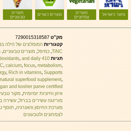
מק"ט
7290015318587
קטגוריות
המומלצים של הילה ב
TiNC
,
כמיפל
,
מוצרים טבעוניים
,
מ
תגיות
410 mg pure moringa leaf per capsule
and daily
,
tioxidants
 C
,
calcium
,
focus
,
metabolism
,
rgy
,
Rich in vitamins
,
Supports
 natural superfood supplement
,
gan and kosher parve certified
איזון וחיוניות יומיומית
,
מקור טבעי ל
מורינגה עשירים בברזל
,
עשירה בנ
מערכת החיסון והאנרגיה
,
תוסף טב
לצמחונים ולטבעונים