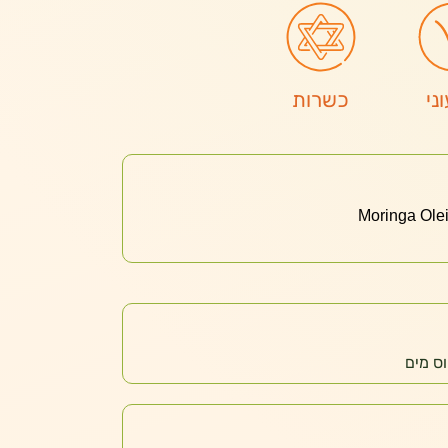
ני
כשרות
ס מים