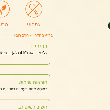
צמחוני
טבעו
בד"ץ מהדרין - הרב רובין
רכיבים
עלי מורינגה (410 מ"ג).....Moringa Oleifera
הוראות שימוש
כמוסה אחת פעמיים ביום עם כו
חשוב לשים לב