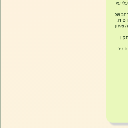
על עלי עץ
רחב של
ן. העלים מכילים ריכוז גבוה של ויטמיני A, B, C, וכן סידן,
ואיזון
קין
חונים