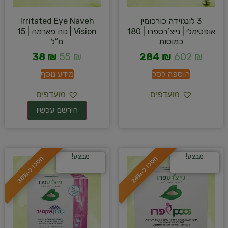
3 לונגוידה כורכומין
Irritated Eye Naveh
אופטימלי | נייצ’רספרו | 180
Vision | נוה פארמה | 15
כמוסות
מ”ל
38
₪
55
₪
284
₪
602
₪
הוספה לסל
מידע נוסף
מועדפים
מועדפים
מבצע!
מבצע!
ח
%
ח
%
ס
כ
ו
כ
-
2
4
ס
כ
ו
כ
-
3
8