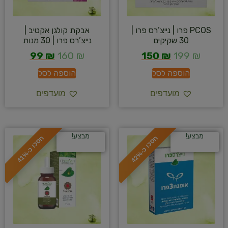
PCOS פרו | נייצ’רס פרו |
אבקת קולגן אקטיב |
30 שקיקים
נייצ’רס פרו | 30 מנות
99
₪
160
₪
150
₪
199
₪
הוספה לסל
הוספה לסל
מועדפים
מועדפים
מבצע!
מבצע!
ח
%
ח
%
ס
כ
ו
כ
-
4
2
ס
כ
ו
כ
-
4
1