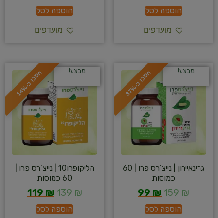
הוספה לסל
הוספה לסל
מועדפים
מועדפים
מבצע!
מבצע!
ח
%
ח
%
ס
כ
ו
כ
-
3
7
ס
כ
ו
כ
-
1
4
גרינאיירון | נייצ’רס פרו | 60
הליקופרו10 | נייצ’רס פרו |
כמוסות
60 כמוסות
119
₪
139
₪
99
₪
159
₪
הוספה לסל
הוספה לסל