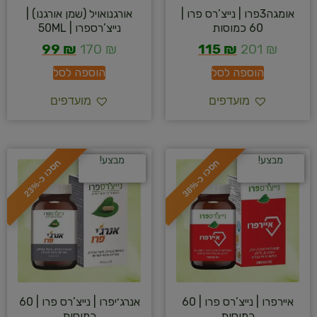
אומגה3פרו | נייצ’רס פרו |
אורגנואויל (שמן אורגנו) |
60 כמוסות
נייצ’רספרו | 50ML
99
₪
170
₪
115
₪
201
₪
הוספה לסל
הוספה לסל
מועדפים
מועדפים
מבצע!
מבצע!
ח
%
ח
%
ס
כ
ו
כ
-
3
8
ס
כ
ו
כ
-
2
3
איירפרו | נייצ’רס פרו | 60
אנרג׳יפרו | נייצ’רס פרו | 60
כמוסות
כמוסות