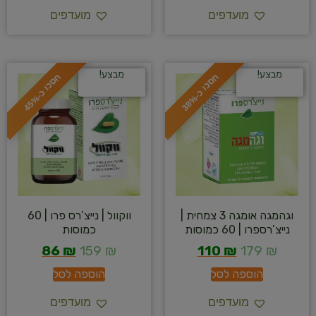
מועדפים
מועדפים
מבצע!
מבצע!
ח
%
ח
%
ס
כ
ו
כ
-
3
8
ס
כ
ו
כ
-
4
5
וגהמגה אומגה 3 צמחית |
ווקוול | נייצ’רס פרו | 60
נייצ’רספרו | 60 כמוסות
כמוסות
86
₪
159
₪
110
₪
179
₪
הוספה לסל
הוספה לסל
מועדפים
מועדפים