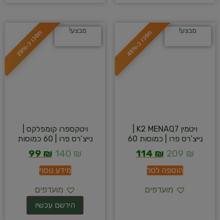
מבצע!
מבצע!
ח
%
ח
%
ס
כ
ו
כ
-
4
5
ס
כ
ו
כ
-
2
9
ויטמין K2 MENAQ7 |
ויטקספרו קומפלקס |
נייצ’רס פרו | כמוסות 60
נייצ’רס פרו | 60 כמוסות
99
₪
140
₪
114
₪
209
₪
הוספה לסל
מידע נוסף
מועדפים
מועדפים