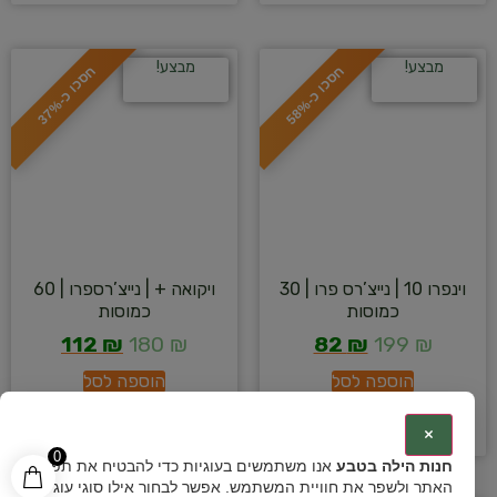
מבצע!
מבצע!
ח
%
ח
%
ס
כ
ו
כ
-
5
8
ס
כ
ו
כ
-
3
7
וינפרו 10 | נייצ’רס פרו | 30
ויקואה + | נייצ’רספרו | 60
כמוסות
כמוסות
112
₪
180
₪
82
₪
199
₪
הוספה לסל
הוספה לסל
מועדפים
מועדפים
×
0
חנות הילה בטבע
אנו משתמשים בעוגיות כדי להבטיח את תפקוד
האתר ולשפר את חוויית המשתמש. אפשר לבחור אילו סוגי עוגיות