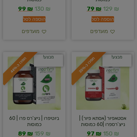
99
₪
130
₪
79
₪
129
₪
הוספה לסל
הוספה לסל
מועדפים
מועדפים
מבצע!
מבצע!
ח
%
ח
%
ס
כ
ו
כ
-
3
5
ס
כ
ו
כ
-
4
4
אסטאפיור (אסתא פיור) |
ביוטיפרו | נייצ’רס פרו | 60
נייצ’רספרו |60 כמוסות
כמוסות
89
₪
159
₪
97
₪
150
₪