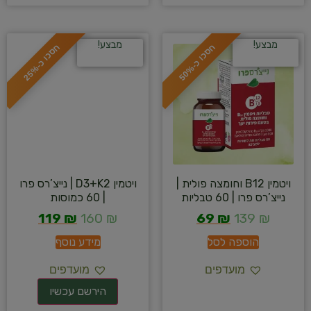
מבצע!
מבצע!
ח
%
ח
%
ס
כ
ו
כ
-
5
0
ס
כ
ו
כ
-
2
5
ויטמין B12 וחומצה פולית |
ויטמין D3+K2 | נייצ’רס פרו
נייצ’רס פרו | 60 טבליות
| 60 כמוסות
119
₪
160
₪
69
₪
139
₪
הוספה לסל
מידע נוסף
מועדפים
מועדפים