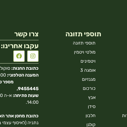
תוספי תזונה
צרו קשר
תוספי תזונה
עקבו אחרינו:
מולטי ויטמין
ויטמינים
כתובת החנות:
סוקולוב 40 הר
אומגה 3
המענה הטלפוני:
מגנזיום
כורכום
9455445,
שעות פתיחה:
אבץ
14:00.
סידן
ות
חלבון
כתובת מחסן אתר האונ
נתניה (לאיסוף עצמי 
קולגן