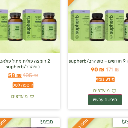
2 חומצה פולית מתיל פולאט
סופהרב/supherb
90
₪
171
₪
58
₪
105
₪
מידע נוסף
הוספה לסל
מועדפים
מועדפים
ח
%
ח
%
ע!
מבצע!