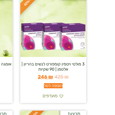
ס
כ
ו
כ
-
4
2
3 מולטי ויטמין קומפורט לנשים בהריון |
אומגה 3 “950” | סולגאר | 100 כמוסות
אלטמן | 90 שקיות
246
₪
425
₪
הוספה לסל
מועדפים
מבצע!
מבצ