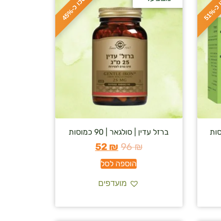
ח
%
ס
כ
ו
כ
-
5
1
ס
כ
ו
כ
-
4
5
ברזל עדין | סולגאר | 90 כמוסות
52
₪
96
₪
הוספה לסל
מועדפים