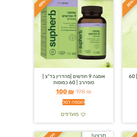
ס
כ
ו
כ
-
3
5
ס
כ
ו
כ
-
4
9
אומגה 3 (9 חודשים) | אלטמן | 60
אומגה 9 חודשים |מהדרין בד”צ |
סופהרב | 60 כמוסות
100
₪
198
₪
הוספה לסל
מועדפים
מבצע!