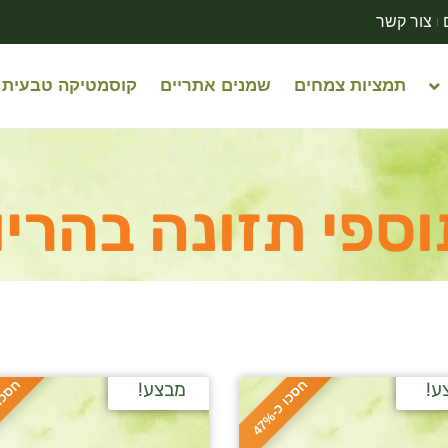
צור קשר
תמציות צמחים
שמנים אתריים
קוסמטיקה טבעית
ספי תזונה בהריו
ח
%
ח
%
ע!
מבצע!
ס
כ
ו
כ
-
4
7