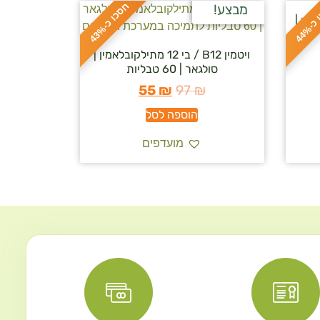
ח
%
מבצע!
 | אלטמן |
ס
כ
ו
כ
-
4
4
ס
כ
ו
כ
-
4
3
ויטמין B12 / בי 12 מתילקובלאמין |
סולגאר | 60 טבליות
55
₪
97
₪
הוספה לסל
מועדפים