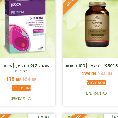
ס
כ
ו
כ
-
4
7
כמוסות
129
₪
245
₪
118
₪
184
₪
הוספה לסל
הוספה לסל
מועדפים
מועדפים
ע!
מבצע!