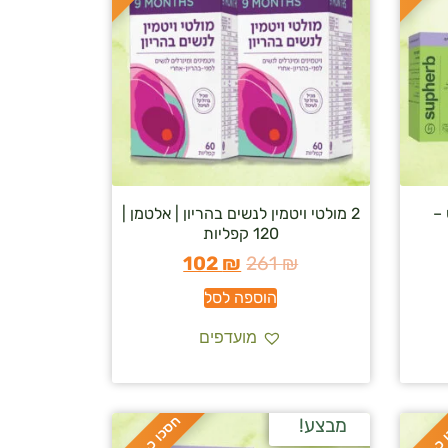
 –
2 מולטי ויטמין לנשים בהריון | אלטמן |
120 קפליות
102
₪
261
₪
הוספה לסל
מועדפים
ח
%
מבצע!