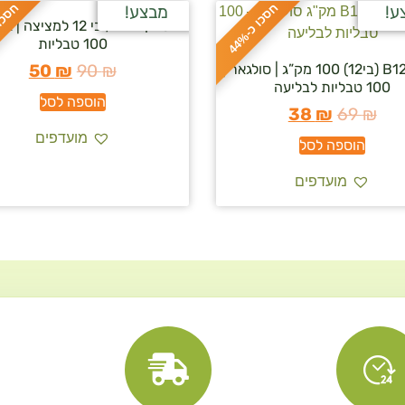
ח
%
ח
%
ע!
מבצע!
ויטמין B12 / בי 12 למציצה
ס
כ
ו
כ
-
4
4
100 טבליות
ויטמין B12 (בי12) 100 מק”ג | סולגאר |
₪
90
₪
50
100 טבליות לבליעה
הוספה לסל
38
₪
69
₪
מועדפים
הוספה לסל
מועדפים