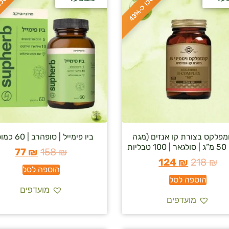
ח
%
ח
%
ס
כ
ו
כ
-
4
3
ומפלקס בצורת קו אנזים (מגה
ביו פימייל | סופהרב | 60 כמוסות
ליות
77
₪
158
₪
124
₪
218
₪
הוספה לסל
הוספה לסל
מועדפים
מועדפים