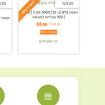
ח
%
מבצע!
מבצ
ס
כ
ו
כ
-
4
9
ויטמין B12 (בי 12) 1000 מק”ג | סולגאר
| 100 טבליות למציצה
55
₪
108
₪
הוספה לסל
מועדפים