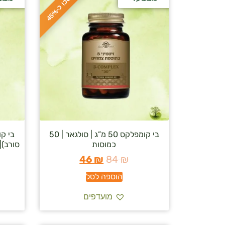
ח
%
ס
כ
ו
כ
-
4
5
בי קומפלקס 50 מ”ג | סולגאר | 50
בי ק
כמוסות
סורב)| 50 מ”ג | סולגאר | 100 טב
46
₪
84
₪
הוספה לסל
מועדפים