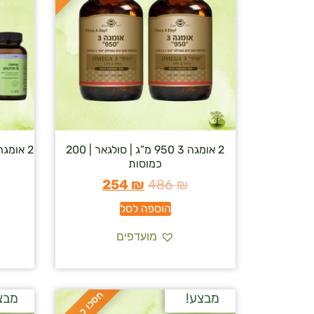
2 אומגה 3 950 מ”ג | סולגאר | 200
2 אומגה 9 חודשים – סופהרב/supherb
כמוסות
254
₪
486
₪
הוספה לסל
מועדפים
ח
%
מבצע!
מבצ