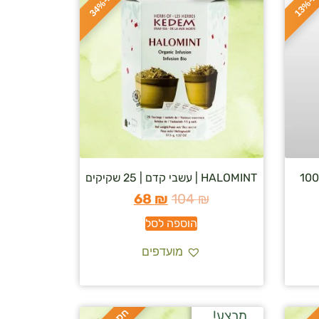
ס
כ
ו
כ
-
1
3
ס
כ
ו
כ
-
3
4
HALOMINT | עשבי קדם | 25 שקיקים
68
₪
104
₪
הוספה לסל
מועדפים
מבצע!