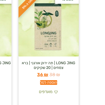
ח
%
ס
כ
ו
כ
-
5
LONG JING | תה ירוק אורגני | ברא
צמחים | 20 שקיקים
36
₪
38
₪
הוספה לסל
מועדפים