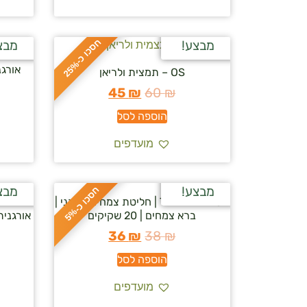
ח
%
מבצע!
מבצ
ס
כ
ו
כ
-
2
5
אורגנית
OS – תמצית ולריאן
45
₪
60
₪
הוספה לסל
מועדפים
מבצע!
מבצ
ח
%
TAKE IT EASY | חליטת צמחים אורגני |
ס
כ
ו
כ
-
5
ברא צמחים | 20 שקיקים
אורגנית
36
₪
38
₪
הוספה לסל
מועדפים