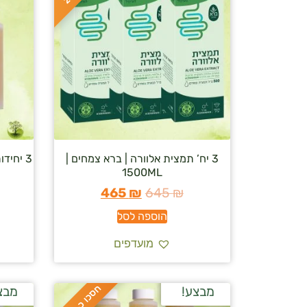
3 יח’ תמצית אלוורה | ברא צמחים |
3 יחידו
1500ML
465
₪
645
₪
הוספה לסל
מועדפים
ח
%
מבצע!
מבצ