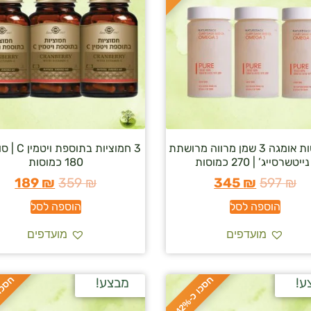
3 כמוסות אומגה 3 שמן מרווה מרושתת
3 חמוציות בתו
נייטשרסייג’ | 270 כמוסות
180 כמוסות
189
₪
359
₪
345
₪
597
₪
הוספה לסל
הוספה לסל
מועדפים
מועדפים
ח
%
ח
%
ע!
מבצע!
ס
כ
ו
כ
-
4
2