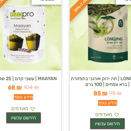
ח
%
ח
%
ס
כ
ו
כ
-
1
0
LONG JING | תה ירוק אורגני בתפזורת
MAAYAN | עשבי קדם | 25 שקיקים
| ברא צמחים | 100 גרם
68
₪
104
₪
85
₪
95
₪
מידע נוסף
מידע נוסף
מועדפים
מועדפים