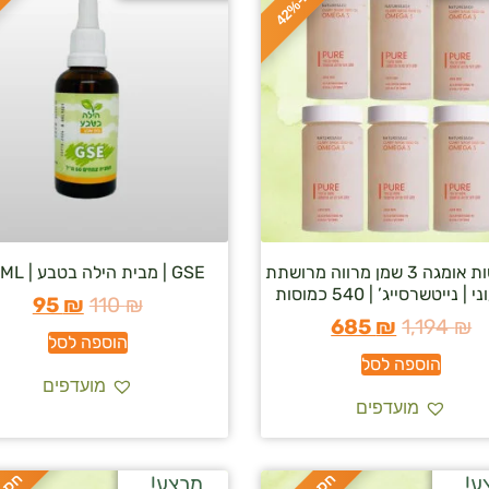
ס
כ
ו
כ
-
4
2
6 כמוסות אומגה 3 שמן מרווה מרושתת
GSE | מבית הילה בטבע | 100ML
| נייטשרסייג’ | 540 כמוסות
95
₪
110
₪
685
₪
1,194
₪
הוספה לסל
הוספה לסל
מועדפים
מועדפים
ע!
מבצע!