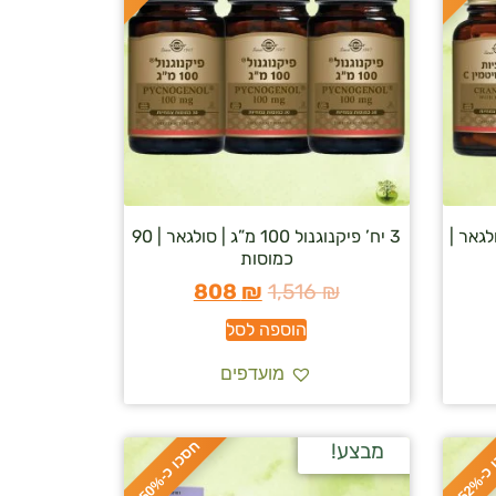
ספת ויטמין C | סולגאר |
3 יח’ פיקנוגנול 100 מ”ג | סולגאר | 90
כמוסות
808
₪
1,516
₪
הוספה לסל
מועדפים
ח
%
מבצע!
ס
כ
ו
כ
-
5
2
ס
כ
ו
כ
-
5
0