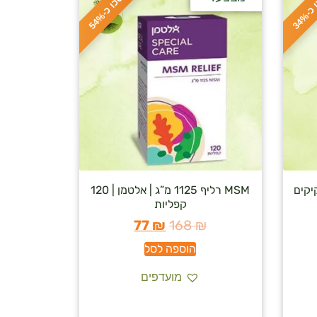
ח
%
ס
כ
ו
כ
-
3
4
ס
כ
ו
כ
-
5
4
MSM רליף 1125 מ”ג | אלטמן | 120
קפליות
77
₪
168
₪
הוספה לסל
מועדפים