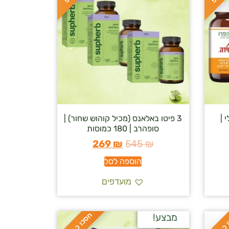
 |
3 פיטו באלאנס (מכיל קוהוש שחור) |
סופהרב | 180 כמוסות
269
₪
545
₪
הוספה לסל
מועדפים
ח
%
מבצע!