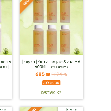
ס
כ
ו
כ
-
4
2
6 אומגה 3 שמן מרווה נוזלי | טבעוני |
נייטשרסייג’ |600ML
| טבעוני 
685
₪
1,194
₪
הוספה לסל
מועדפים
מבצע!
מבצ