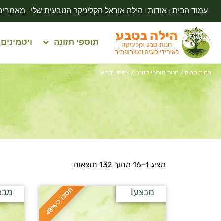
עמוד הבית
אודות
הילה אוראל הקליניקה הטבעית שלי
מאמרים
תוספי תזונה
ויטמינים
עמוד הבית
/
חנות תוספי תזונה
/ צמחי מרפא
מציג 1–16 מתוך 132 תוצאות
ח
%
מבצע!
מבצ
ס
כ
ו
כ
-
4
8