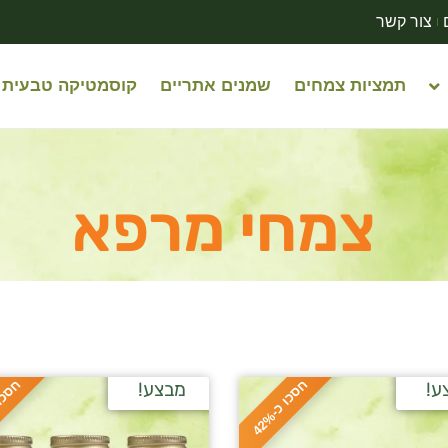
צור קשר
תמציות צמחים
שמנים אתריים
קוסמטיקה טבעית
צמחי מרפא
ח
%
ח
%
ע!
מבצע!
ס
כ
ו
כ
-
4
2