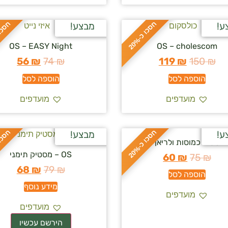
ח
%
ח
%
ע!
מבצע!
ס
כ
ו
כ
-
2
0
OS – EASY Night
OS – cholescom
56
₪
74
₪
119
₪
150
₪
הוספה לסל
הוספה לסל
מועדפים
מועדפים
ח
%
ח
%
ע!
מבצע!
OS – כמוסות ולריאן
ס
כ
ו
כ
-
2
0
OS – מסטיק תימני
60
₪
75
₪
68
₪
79
₪
הוספה לסל
מידע נוסף
מועדפים
מועדפים