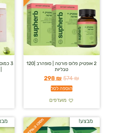
2 אופטיק פלוס פורטה | סופהרב |120
טבליות
| 
298
₪
574
₪
הוספה לסל
מועדפים
ח
%
מבצע!
מבצ
ס
כ
ו
כ
-
2
7