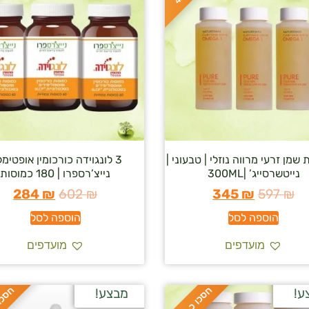
ת שמן זרעי מרווה נוזלי | טבעוני |
3 לונגוידה כורכומין אופטימלי
נייטשרסייג’ |300ML
נייצ’רספרו | 180 כמוסות
284
₪
602
₪
345
₪
597
₪
הוספה לסל
הוספה לסל
מועדפים
מועדפים
ח
%
ח
%
ע!
מבצע!