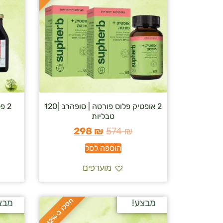
2 אופטיק פלוס פורטה | סופהרב |120
טבליות
298
₪
574
₪
הוספה לסל
מועדפים
ח
%
מבצע!
מבצ
ס
כ
ו
כ
-
4
2