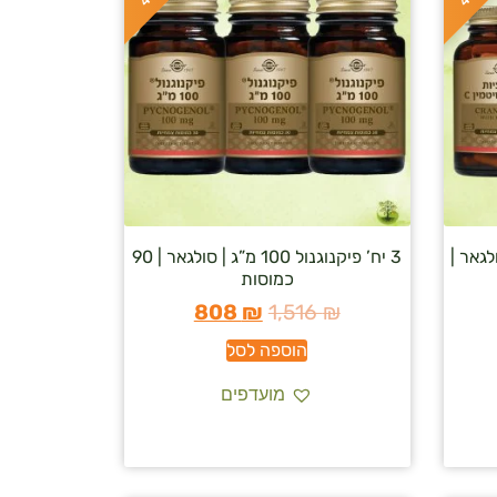
ספת ויטמין C | סולגאר |
3 יח’ פיקנוגנול 100 מ”ג | סולגאר | 90
כמוסות
808
₪
1,516
₪
הוספה לסל
מועדפים