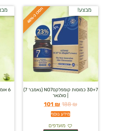
ח
%
מבצע!
מבצ
ס
כ
ו
כ
-
4
6
30+7 כמוסות קומפלקסNO7 (נאמבר 7)
| סולגאר
101
₪
188
₪
מידע נוסף
מועדפים