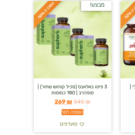
ח
%
מבצע!
ס
כ
ו
כ
-
5
2
ס
כ
ו
כ
-
5
0
 |
3 פיטו באלאנס (מכיל קוהוש שחור) |
סופהרב | 180 כמוסות
269
₪
545
₪
הוספה לסל
מועדפים