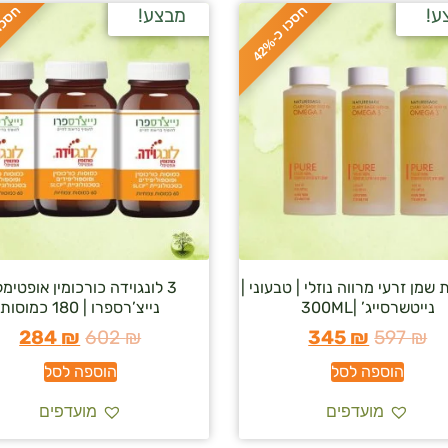
ח
%
ח
%
ע!
מבצע!
ס
כ
ו
כ
-
4
2
ת שמן זרעי מרווה נוזלי | טבעוני |
3 לונגוידה כורכומין אופטימלי
נייטשרסייג’ |300ML
נייצ’רספרו | 180 כמוסות
284
₪
602
₪
345
₪
597
₪
הוספה לסל
הוספה לסל
מועדפים
מועדפים