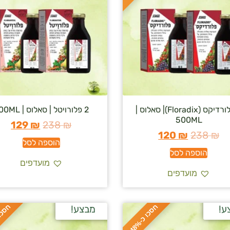
2 פלורדיקס (Floradix)| סאלוס |
2 פלורויטל | סאלוס | 500ML
500ML
129
₪
238
₪
120
₪
238
₪
הוספה לסל
הוספה לסל
מועדפים
מועדפים
ח
%
ח
%
ע!
מבצע!
ס
כ
ו
כ
-
4
8