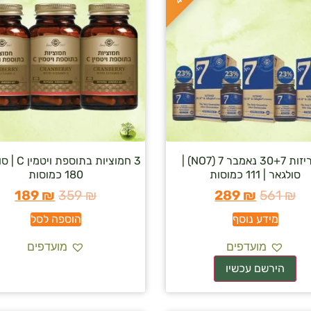
3 אריזות 30+7 נאמבר 7 (NO7) |
3 חמוציות בתו
סולגאר | 111 כמוסות
180 כמוסות
189
₪
359
₪
289
₪
561
₪
מידע נוסף
הוספה לסל
מועדפים
מועדפים