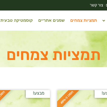
צור קשר
תמציות צמחים
שמנים אתריים
קוסמטיקה טבעית
תמציות צמחים
ח
%
ח
%
ע!
מבצע!
ס
כ
ו
כ
-
4
9