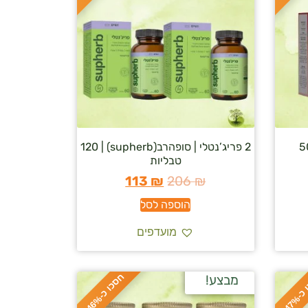
2 פריג’נטלי | סופהרב(supherb) | 120
טבליות
113
₪
206
₪
הוספה לסל
מועדפים
ח
%
מבצע!
ס
כ
ו
כ
-
4
7
ס
כ
ו
כ
-
4
6