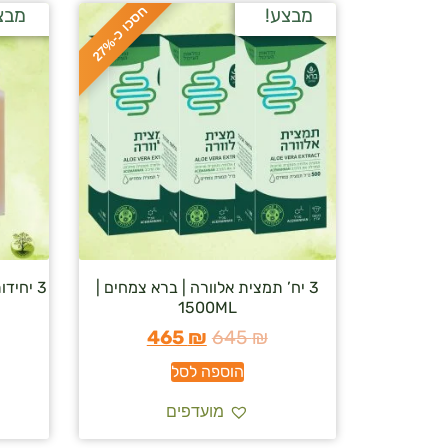
ח
%
מבצע!
מבצ
ס
כ
ו
כ
-
2
7
3 יח’ תמצית אלוורה | ברא צמחים |
3 יחידו
1500ML
465
₪
645
₪
הוספה לסל
מועדפים