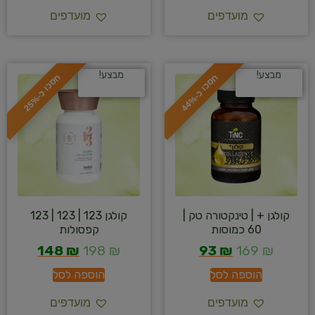
מועדפים
מועדפים
מבצע!
מבצע!
ח
%
ח
%
ס
כ
ו
כ
-
4
4
ס
כ
ו
כ
-
2
5
קולגן + | טינקטורה טק |
קולגן 123 | 123 | 123
60 כמוסות
קפסולות
148
₪
198
₪
93
₪
169
₪
הוספה לסל
הוספה לסל
מועדפים
מועדפים