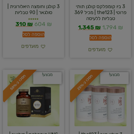
3 ביו קומפלקס קולגן תותי
3 קולגן וחומצה היאלורונית |
פרוטי | the123 | מכיל 369
סולגאר | 90 טבליות
טבליות ללעיסה
310
₪
604
₪
דורג
5.00
1,345
₪
1,794
₪
מתוך 5
הוספה לסל
הוספה לסל
מועדפים
מועדפים
מבצע!
מבצע!
ח
%
ח
%
ס
כ
ו
כ
-
2
5
ס
כ
ו
כ
-
5
0