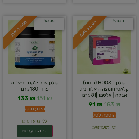
מבצע!
מבצע!
ח
%
ח
%
ס
כ
ו
כ
-
5
0
ס
כ
ו
כ
-
1
1
קולגן BOOST (בוסט)
קולגן אוורפלקס | נייצ’רס
קלאסי חומצה היאלורונית
פרו | 180 גרם
אבקה | אלטמן |81 גרם
133
₪
151
₪
91
₪
183
₪
מידע נוסף
הוספה לסל
מועדפים
מועדפים