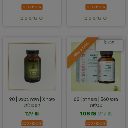
הוספה לסל
הוספה לסל
מועדפים
מועדפים
מבצע!
ח
%
ס
כ
ו
כ
-
4
9
ביוטי 360 | סופהרב | 60
פיבר X | הילה בטבע | 90
טבליות
קפסולות
129
₪
108
₪
212
₪
הוספה לסל
הוספה לסל