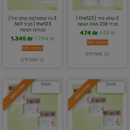
2 קולגן פיור | the123 |
3 ביו קומפלקס קולגן וניל |
מכיל 236 מנות הגשה
the123 | מכיל 369
טבליות לעיסה
474
₪
632
₪
1,345
₪
1,794
₪
הוספה לסל
הוספה לסל
מועדפים
מועדפים
מבצע!
מבצע!
ח
%
ח
%
ס
כ
ו
כ
-
2
5
ס
כ
ו
כ
-
2
5