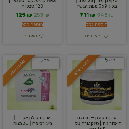
3 קולגן פיור | the123 |
HNS קומפלקס | סולגאר |
מכיל 369 מנות הגשה
120 טבליות
125
₪
253
₪
711
₪
948
₪
הוספה לסל
הוספה לסל
מועדפים
מועדפים
מבצע!
מבצע!
ח
%
ח
%
ס
כ
ו
כ
-
3
7
ס
כ
ו
כ
-
3
8
אבקת קולגן + חומצה
אבקת קולגן אקטיב |
היאלורונית | טינקטורה טק |
נייצ’רס פרו | 30 מנות