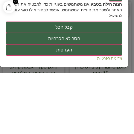
0
חנות הילה בטבע
אנו משתמשים בעוגיות כדי להבטיח את תפקוד
מבצע!
מבצע!
ח
%
ח
%
האתר ולשפר את חוויית המשתמש. אפשר לבחור אילו סוגי עוגיות
להפעיל.
ס
כ
ו
כ
-
3
7
ס
כ
ו
כ
-
3
0
קבל הכל
הסר לא הכרחיות
העדפות
מדיניות הפרטיות
קולגן טרומרין | נייצ’רס פרו |
קולגן סקין – אבקת קולגן,
30 מנות
ביוטין חומצה היאלרונית
וויטמין סי | GreenLife
220
₪
353
₪
גרינלייף | 300 גרם
הוספה לסל
167
₪
239
₪
הוספה לסל
מועדפים
מועדפים