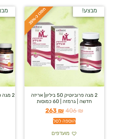
ח
%
מבצע!
מבצ
ס
כ
ו
כ
-
3
5
2 מגה פרוביוטיק 50 ביליון| אריזה
2 מגה 
חדשה | גרמזה | 60 כמוסות
263
₪
406
₪
הוספה לסל
מועדפים