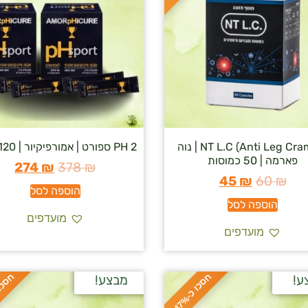
(NT L.C (Anti Leg Cramps | נוה
2 PH ספורט | אמורפיקיור | 120 מנות
פארמה | 50 כמוסות
274
₪
378
₪
45
₪
60
₪
הוספה לסל
הוספה לסל
מועדפים
מועדפים
ח
%
ח
%
ע!
מבצע!
ס
כ
ו
כ
-
4
7