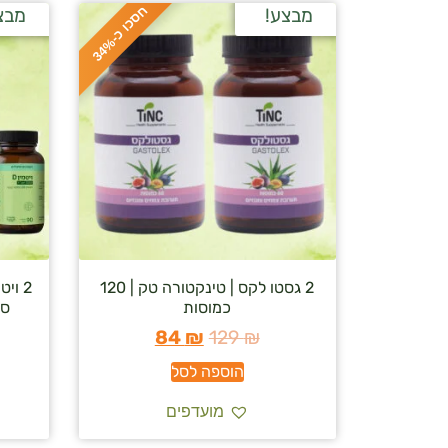
ח
%
מבצע!
מבצ
ס
כ
ו
כ
-
3
4
2 גסטו לקס | טינקטורה טק | 120
כמוסות
סופ
84
₪
129
₪
הוספה לסל
מועדפים