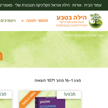
עמוד הבית
אודות
הילה אוראל הקליניקה הטבעית שלי
מאמרים
תוספי תזונה
ויטמינים
עמוד הבית
/ חנות תוספי תזונה
ח
מציג 1–16 מתוך 1071 תוצאות
ח
%
מבצע!
מבצ
ס
כ
ו
כ
-
5
1