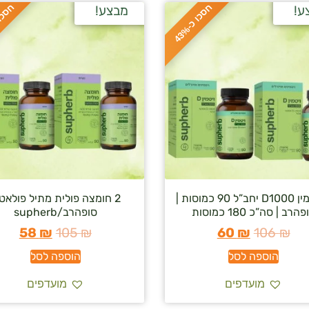
ח
%
ח
%
ע!
מבצע!
ס
כ
ו
כ
-
4
3
2 ויטמין D1000 יחב”ל 90 כמוסות |
2 חומצה פולית מתיל פולאט
הרב | סה”כ 180 כמוסות
סופהרב/supherb
58
₪
105
₪
60
₪
106
₪
הוספה לסל
הוספה לסל
מועדפים
מועדפים