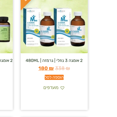
2 אומגה 3 נוזלי | גרמזה | 480ML
2 אומגה 9 חודשים – סופהרב/supherb
180
₪
338
₪
הוספה לסל
מועדפים