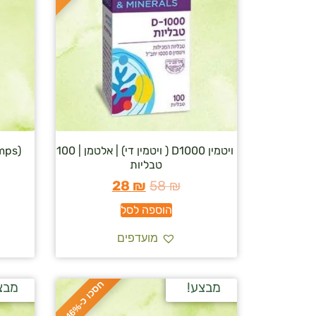
ויטמין D1000 ( ויטמין די) | אלטמן | 100
טבליות
28
₪
58
₪
הוספה לסל
מועדפים
ח
%
מבצע!
מבצ
ס
כ
ו
כ
-
4
6