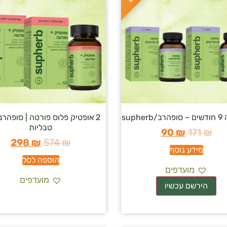
טבליות
90
₪
171
₪
298
₪
574
₪
מידע נוסף
הוספה לסל
מועדפים
מועדפים