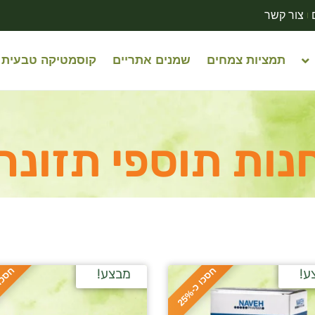
צור קשר
תמציות צמחים
שמנים אתריים
קוסמטיקה טבעית
נות תוספי תזונה
ח
%
ח
%
ע!
מבצע!
ס
כ
ו
כ
-
2
5