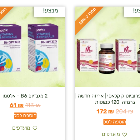
ח
%
ח
%
ע!
מבצע!
ס
כ
ו
כ
-
1
5
פרוביוטיק קלאסי | אריזה חדשה |
2 מגנזיום B6 – אלטמן
גרמזה |120 כמוסות
61
₪
113
₪
172
₪
204
₪
הוספה לסל
הוספה לסל
מועדפים
מועדפים