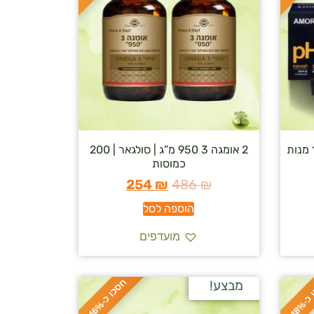
2 אומגה 3 950 מ”ג | סולגאר | 200
כמוסות
254
₪
486
₪
הוספה לסל
מועדפים
ח
%
מבצע!
ס
כ
ו
כ
-
4
8
ס
כ
ו
כ
-
4
6