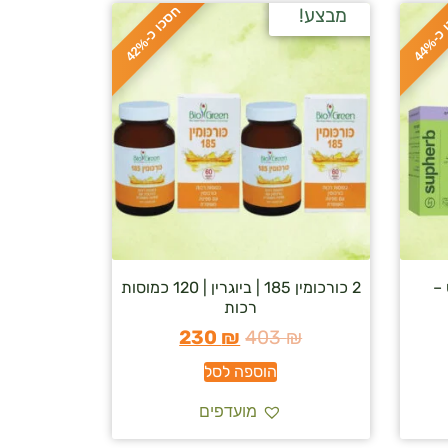
ח
%
מבצע!
ס
כ
ו
כ
-
4
4
ס
כ
ו
כ
-
4
2
 –
2 כורכומין 185 | ביוגרין | 120 כמוסות
רכות
230
₪
403
₪
הוספה לסל
מועדפים