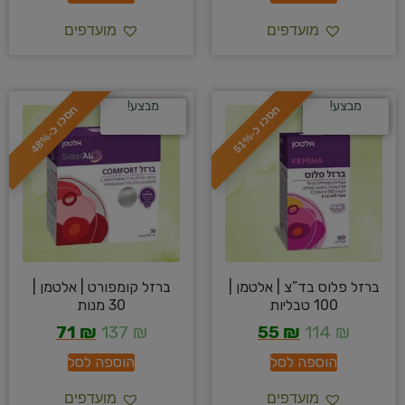
מועדפים
מועדפים
מבצע!
מבצע!
ח
%
ח
%
ס
כ
ו
כ
-
5
1
ס
כ
ו
כ
-
4
8
ברזל פלוס בד”צ | אלטמן |
ברזל קומפורט | אלטמן |
100 טבליות
30 מנות
71
₪
137
₪
55
₪
114
₪
הוספה לסל
הוספה לסל
מועדפים
מועדפים