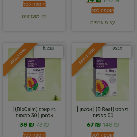
74
₪
140
₪
הוספה לסל
הוספה לסל
מועדפים
מועדפים
מבצע!
מבצע!
ח
%
ח
%
ס
כ
ו
כ
-
5
4
ס
כ
ו
כ
-
4
7
בי רסט (B Rest) | אלטמן |
ביו קאלם (BioCalm) |
50 קפליות
אלטמן | 30 כמוסות
38
₪
73
₪
67
₪
148
₪
הוספה לסל
הוספה לסל