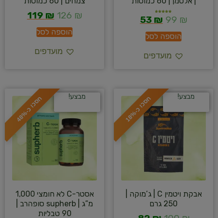
| אלטמן | 60 כמוסות
צמחים | 60 כמוסות
119
₪
126
₪
53
₪
99
₪
דורג
5.00
מתוך 5
הוספה לסל
הוספה לסל
מועדפים
מועדפים
מבצע!
מבצע!
ח
%
ח
%
ס
כ
ו
כ
-
1
8
ס
כ
ו
כ
-
4
8
אבקת ויטמין C | ג’מוקה |
אסטר-C לא חומצי 1,000
250 גרם
מ”ג | supherb סופהרב |
90 טבליות