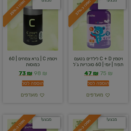
מבצע!
מבצע!
ח
%
ח
%
ס
כ
ו
כ
-
3
7
ס
כ
ו
כ
-
2
5
ויטמין C + D לילדים בטעם
ויטמין C | ברא צמחים | 60
תפוז | יומי | 60 סוכריות ג’ל
כמוסות
73
₪
98
₪
47
₪
75
₪
הוספה לסל
הוספה לסל
מועדפים
מועדפים
מבצע!
מבצע!
ח
%
ח
%