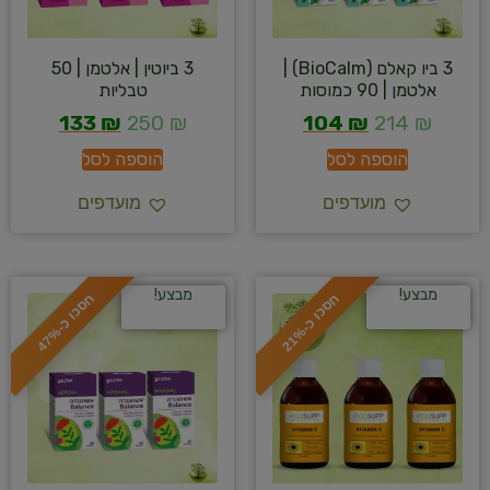
3 ביו קאלם (BioCalm) |
3 ביוטין | אלטמן | 50
אלטמן | 90 כמוסות
טבליות
133
₪
250
₪
104
₪
214
₪
הוספה לסל
הוספה לסל
מועדפים
מועדפים
מבצע!
מבצע!
ח
%
ח
%
ס
כ
ו
כ
-
2
1
ס
כ
ו
כ
-
4
7