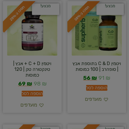
מבצע!
מבצע!
ח
%
ח
%
ס
כ
ו
כ
-
3
8
ס
כ
ו
כ
-
2
9
ויטמין C & D בתוספת אבץ
ויטמין C + D + אבץ |
| סופהרב | 100 כמוסות
טינקטורה טק | 120
כמוסות
56
₪
91
₪
69
₪
98
₪
הוספה לסל
הוספה לסל
מועדפים
מועדפים