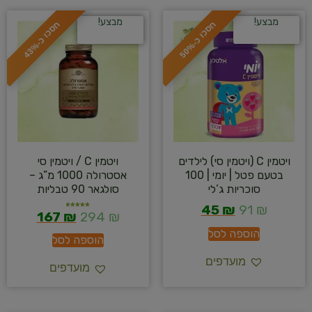
מבצע!
מבצע!
ח
%
ח
%
ס
כ
ו
כ
-
5
0
ס
כ
ו
כ
-
4
3
ויטמין C (ויטמין סי) לילדים
ויטמין C / ויטמין סי
בטעם פטל | יומי | 100
אסטרולה 1000 מ”ג –
סוכריות ג’לי
סולגאר 90 טבליות
45
₪
91
₪
167
₪
294
₪
דורג
5.00
מתוך 5
הוספה לסל
הוספה לסל
מועדפים
מועדפים