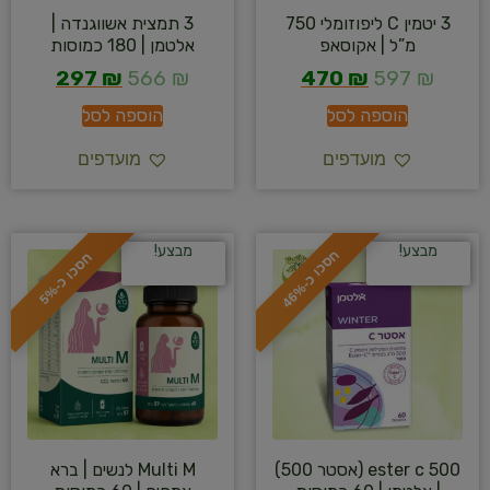
3 יטמין C ליפוזומלי 750
3 תמצית אשווגנדה |
מ”ל | אקוסאפ
אלטמן | 180 כמוסות
297
₪
566
₪
470
₪
597
₪
הוספה לסל
הוספה לסל
מועדפים
מועדפים
מבצע!
מבצע!
ח
%
ח
%
ס
כ
ו
כ
-
4
6
ס
כ
ו
כ
-
5
ester c 500 (אסטר 500)
Multi M לנשים | ברא