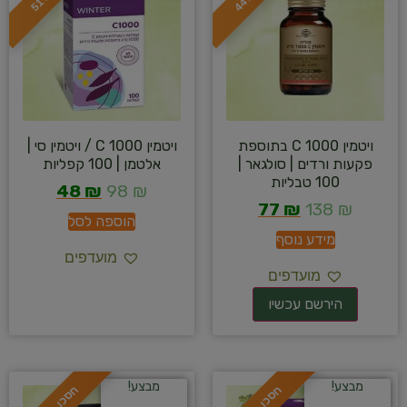
ס
כ
ו
כ
-
4
4
ס
כ
ו
כ
-
5
1
ויטמין C 1000 בתוספת
ויטמין C 1000 / ויטמין סי |
פקעות ורדים | סולגאר |
אלטמן | 100 קפליות
100 טבליות
48
₪
98
₪
77
₪
138
₪
הוספה לסל
מידע נוסף
מועדפים
מועדפים
מבצע!
מבצע!
ח
%
ח
%