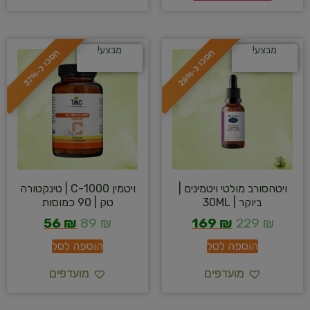
מבצע!
מבצע!
ח
%
ח
%
ס
כ
ו
כ
-
2
6
ס
כ
ו
כ
-
3
7
ויטהסורב מולטי ויטמינים |
ויטמין 1000-C | טינקטורה
ביוקר | 30ML
טק | 90 כמוסות
56
₪
89
₪
169
₪
229
₪
הוספה לסל
הוספה לסל
מועדפים
מועדפים