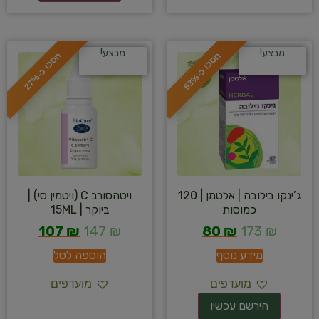
מבצע!
מבצע!
ח
%
ח
%
ס
כ
ו
כ
-
5
3
ס
כ
ו
כ
-
2
7
ג’ינקו בילובה | אלטמן | 120
ויטהסורב C (ויטמין סי) |
כמוסות
ביוקר | 15ML
107
₪
147
₪
80
₪
173
₪
מידע נוסף
הוספה לסל
מועדפים
מועדפים