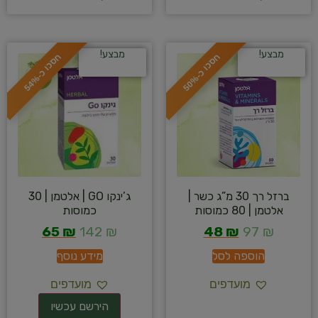
מבצע!
מבצע!
ח
%
ח
%
ס
כ
ו
כ
-
5
0
ס
כ
ו
כ
-
5
4
ברזל רך 30 מ”ג כשר |
ג’ינקו GO | אלטמן | 30
אלטמן | 80 כמוסות
כמוסות
65
₪
142
₪
48
₪
97
₪
הוספה לסל
מידע נוסף
מועדפים
מועדפים