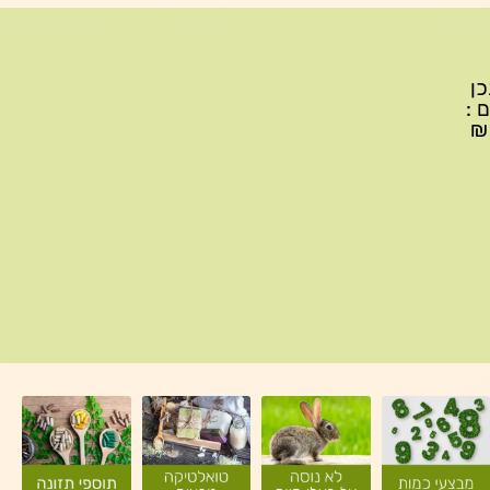
יתכן
ם :
עד 299₪ עלות משלוח 22₪, ברכישה של 300-599 ₪