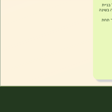
ף, כולל בניית
 בשינה
ר תחת