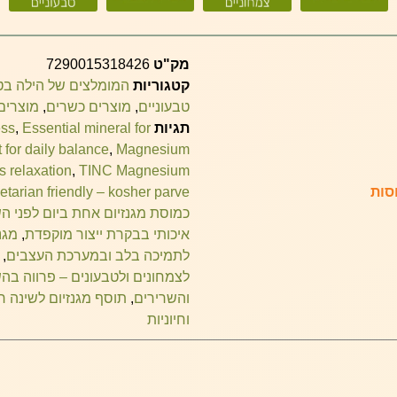
מק"ט
7290015318426
קטגוריות
המומלצים של הילה ב
טבעוניים
,
מוצרים כשרים
,
מוצרים
תגיות
Essential mineral for
,
ss
for daily balance
,
Magnesium
s relaxation
,
TINC Magnesium
tarian friendly – kosher parve
כמוסת מגנזיום אחת ביום לפני ה
איכותי בבקרת ייצור מוקפדת
,
מגנ
לתמיכה בלב ובמערכת העצבים
,
לצמחונים ולטבעונים – פרווה בה
והשרירים
,
תוסף מגנזיום לשינה רגו
וחיוניות