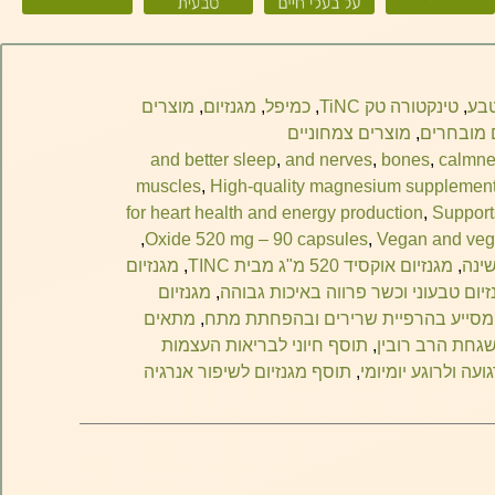
טבע
,
טינקטורה טק TiNC
,
כמיפל
,
מגנזיום
,
מוצרים
 מובחרים
,
מוצרים צמחוניים
and better sleep
,
and nerves
,
bones
,
calmne
muscles
,
High-quality magnesium supplement 
for heart health and energy production
,
Support
,
Oxide 520 mg – 90 capsules
,
Vegan and vege
שינה
,
מגנזיום אוקסיד 520 מ"ג מבית TINC
,
מגנזיום
זיום טבעוני וכשר פרווה באיכות גבוהה
,
מגנזיום
מסייע בהרפיית שרירים ובהפחתת מתח
,
מתאים
שגחת הרב רובין
,
תוסף חיוני לבריאות העצמות
עה ולרוגע יומיומי
,
תוסף מגנזיום לשיפור אנרגיה