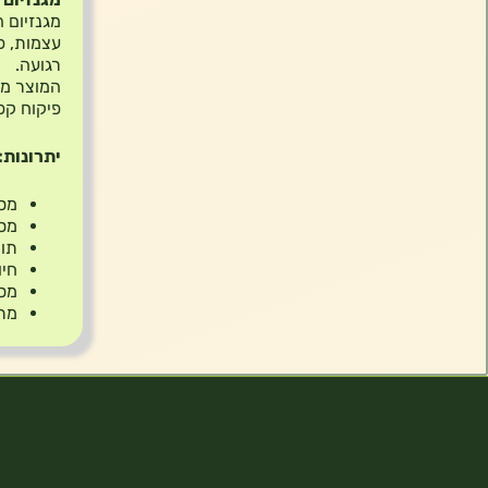
עצמות, פ
רגועה.
המוצר מו
פיקוח קפ
יתרונות:
מספק 520 מ”ג מג
מסי
תומ
חיו
מסי
מתא