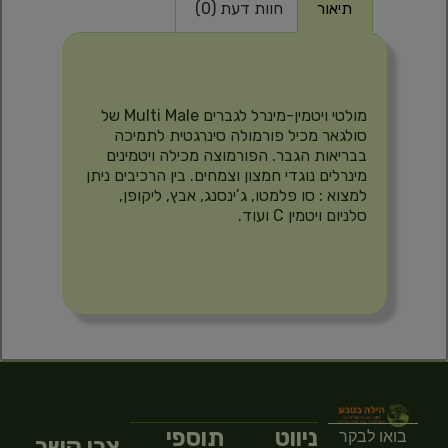
תיאור
חוות דעת (0)
תיאור
מולטי ויטמין-מינרל לגברים Multi Male של
סולגאר מכיל פורמולה סינרגטית לתמיכה
בבריאות הגבר. הפורמוצה מכילה ויטמינים
מינרלים נוגדי חמצון וצמחים. בין הרכיבים ניתן
למצוא : סו פלמטו, ג’ינסנג, אבץ, ליקופן,
סלניום ויטמין C ועוד.
ניווט
תוספי
בואו לבקר
צרו קשר