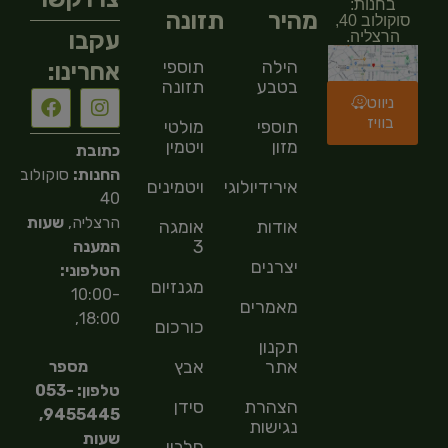
בחנות:
מהיר
תזונה
סוקולוב 40,
עקבו
הרצליה.
הילה
תוספי
אחרינו:
בטבע
תזונה
ניווט
בוויז
תוספי
מולטי
מזון
ויטמין
כתובת
החנות:
סוקולוב
אירידיולוגיה
ויטמינים
40
הרצליה,
שעות
אודות
אומגה
3
המענה
יצרנים
הטלפוני:
מגנזיום
10:00-
מאמרים
18:00,
כורכום
תקנון
אתר
אבץ
מספר
טלפון: 053-
הצהרת
סידן
9455445,
נגישות
שעות
חלבון