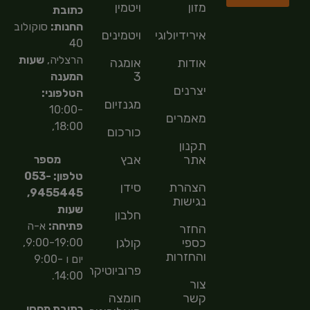
מזון
ויטמין
כתובת
החנות:
סוקולוב
אירידיולוגיה
ויטמינים
40
הרצליה,
שעות
אודות
אומגה
3
המענה
יצרנים
הטלפוני:
מגנזיום
10:00-
מאמרים
18:00,
כורכום
תקנון
אתר
אבץ
מספר
טלפון: 053-
הצהרת
סידן
9455445,
נגישות
שעות
חלבון
פתיחה:
א-ה
החזר
כספי
קולגן
9:00-19:00,
והחזרות
יום ו 9:00-
פרוביוטיקה
14:00.
צור
קשר
חומצה
כתובת מחסן