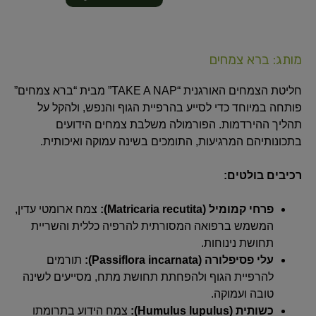
מותג: ברא צמחים
חליטת הצמחים האורגנית “TAKE A NAP” מבית “ברא צמחים”
פותחה במיוחד כדי לסייע בהרפיית הגוף והנפש, ולהקל על
תהליך ההירדמות. הפורמולה משלבת צמחים הידועים
בתכונותיהם המרגיעות, התומכים בשינה עמוקה ואיכותית.
רכיבים בולטים:
פרחי קמומיל (Matricaria recutita):
צמח ארומטי עדין,
המשמש ברפואה המסורתית להרפיה כללית והשריית
תחושת נינוחות.
עלי פסיפלורה (Passiflora incarnata):
תורמים
להרפיית הגוף ולהפחתת תחושת מתח, מסייעים לשינה
טובה ועמוקה.
כשותית (Humulus lupulus):
צמח הידוע בתרומתו