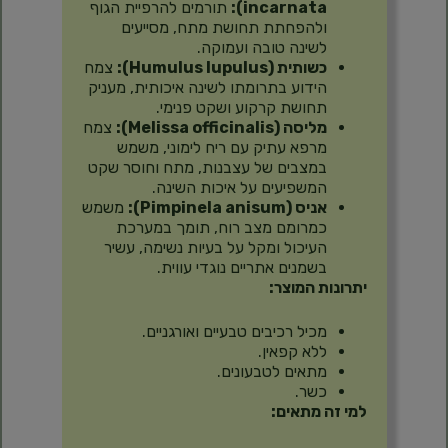
incarnata):
תורמים להרפיית הגוף
ולהפחתת תחושת מתח, מסייעים
לשינה טובה ועמוקה.
כשותית (Humulus lupulus):
צמח
הידוע בתרומתו לשינה איכותית, מעניק
תחושת קרקוע ושקט פנימי.
מליסה (Melissa officinalis):
צמח
מרפא עתיק עם ריח לימוני, משמש
במצבים של עצבנות, מתח וחוסר שקט
המשפיעים על איכות השינה.
אניס (Pimpinela anisum):
משמש
כמרומם מצב רוח, תומך במערכת
העיכול ומקל על בעיות נשימה, עשיר
בשמנים אתריים נוגדי עווית.
יתרונות המוצר:
מכיל רכיבים טבעיים ואורגניים.
ללא קפאין.
מתאים לטבעונים.
כשר.
למי זה מתאים: