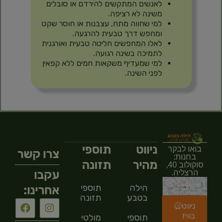
לאנשים המתקשים להירדם או סובלים
משינה לא רציפה.
למי שחווה מתח, עצבנות או חוסר שקט
ומחפש דרך טבעית להרגעה.
לאלו המחפשים חליטה טבעית ואורגנית
לתמיכה בשינה רגועה.
למי שמעדיף משקאות חמים ללא קפאין
לפני השינה.
ניווט
תוספי
בואו לבקר
צרו קשר
בחנות:
מהיר
תזונה
סוקולוב 40,
עקבו
הרצליה.
הילה
תוספי
אחרינו:
בטבע
תזונה
ניווט
בוויז
תוספי
מולטי