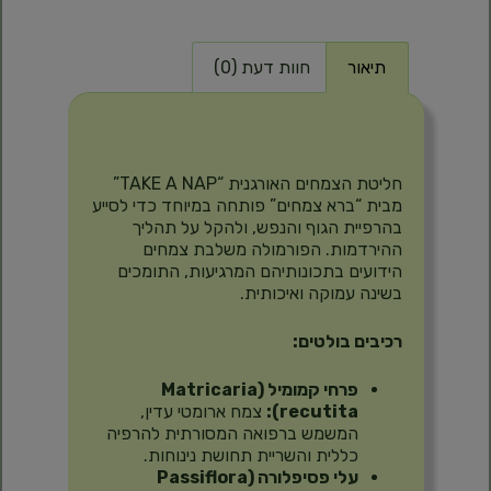
תיאור
חוות דעת (0)
תיאור
חליטת הצמחים האורגנית “TAKE A NAP”
מבית “ברא צמחים” פותחה במיוחד כדי לסייע
בהרפיית הגוף והנפש, ולהקל על תהליך
ההירדמות. הפורמולה משלבת צמחים
הידועים בתכונותיהם המרגיעות, התומכים
בשינה עמוקה ואיכותית.
רכיבים בולטים:
פרחי קמומיל (Matricaria
recutita):
צמח ארומטי עדין,
המשמש ברפואה המסורתית להרפיה
כללית והשריית תחושת נינוחות.
עלי פסיפלורה (Passiflora