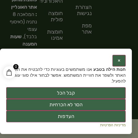
היאלורונית
הצהרת
אתר האונליין
נגישות
חומצה
:
המלאכה 8
פולית
נתניה (לאיסוף
מפת
עצמי
אתר
חומצות
בלבד),
שעות
אמינו
המענה
חומצות
הטלפוני
שומן
9:00-
:
×
15:00,
מספר
0
חנות הילה בטבע
אנו משתמשים בעוגיות כדי להבטיח את תפקוד
טלפון: 054-
האתר ולשפר את חוויית המשתמש. אפשר לבחור אילו סוגי עוגיות
5585151,
שעות
להפעיל.
פתיחה:
א-ה
קבל הכל
9:00-15:00
הסר לא הכרחיות
העדפות
מדיניות הפרטיות
כל זכויות שמורות ל
חנות תוספי תזונה הילה בטבע