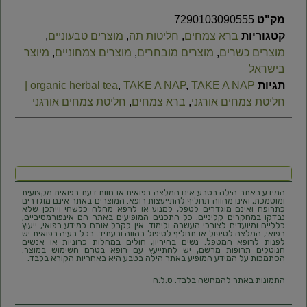
מק"ט
7290103090555
קטגוריות
ברא צמחים
,
חליטות תה
,
מוצרים טבעוניים
,
מוצרים כשרים
,
מוצרים מובחרים
,
מוצרים צמחוניים
,
מיוצר
בישראל
תגיות
,
TAKE A NAP
,
organic herbal tea
TAKE A NAP |
חליטת צמחים אורגני
,
ברא צמחים
,
חליטת צמחים אורגני
המידע באתר הילה בטבע אינו המלצה רפואית או חוות דעת רפואית מקצועית
ומוסמכת, ואינו מהווה תחליף להתייעצות רופא. המוצרים באתר אינם מוגדרים
כתרופה ואינם מוגדרים לטפל, למנוע או לרפא מחלה כלשהי וייתכן שלא
נבדקו במחקרים קליניים. כל התכנים המופיעים באתר הם אינפורמטיביים,
כלליים ומיועדים לצורכי העשרה ולימוד. אין לקבל אותם כמידע רפואי, ייעוץ
רפואי, המלצה לטיפול או תחליף לטיפול בהווה ובעתיד. בכל בעיה רפואית יש
לפנות לרופא המטפל. נשים בהיריון, חולים במחלות כרוניות או אנשים
הנוטלים תרופות מרשם, יש להתייעץ עם רופא בטרם השימוש במוצר.
הסתמכות על המידע המופיע באתר הילה בטבע היא באחריות הקורא בלבד.
התמונות באתר להמחשה בלבד. ט.ל.ח