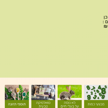
יתכן
ם :
עד 299₪ עלות משלוח 22₪, ברכישה של 300-599 ₪