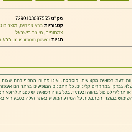
מק"ט
7290103087555
קטגוריות
ברא צמחים
,
מוצרים טב
צמחוניים
,
מיוצר בישראל
תגיות
mushroom-power
,
ברא צ
ת דעת רפואית מקצועית ומוסמכת, ואינו מהווה תחליף להתייעצות 
לא נבדקו במחקרים קליניים. כל התכנים המופיעים באתר הם אינפורמטי
 או תחליף לטיפול בהווה ובעתיד. בכל בעיה רפואית יש לפנות לרופא המ
השימוש במוצר. הסתמכות על המידע המופיע באתר הילה בטבע היא בא