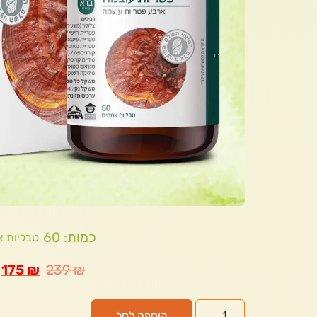
כמות: 60
טבליות צ
175
₪
239
₪
הוספה לסל