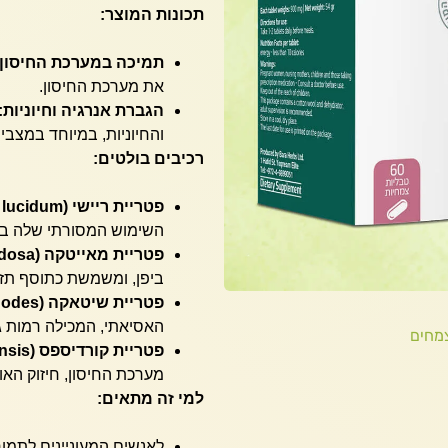
תכונות המוצר:
תמיכה במערכת החיסון:
את מערכת החיסון.
הגברת אנרגיה וחיוניות:
והחיוניות, במיוחד במצבי 
רכיבים בולטים:
פטריית ריישי (Ganoderma lucidum):
השימוש המסורתי שלה בתר
פטריית מאייטקה (Grifola frondosa):
ביפן, ומשמשת כתוסף תזו
פטריית שיטאקה (Lentinula edodes):
האסיאתי, המכילה רמות גב
מחים
פטריית קורדיספס (Cordyceps sinensis):
מערכת החיסון, חיזוק האון
למי זה מתאים:
לאנשים המעוניינים לתמו