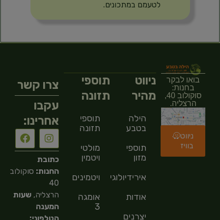
לטעמם במתכונים.
ניווט
תוספי
בואו לבקר
צרו קשר
בחנות:
מהיר
תזונה
סוקולוב 40,
עקבו
הרצליה.
הילה
תוספי
אחרינו:
בטבע
תזונה
ניווט
בוויז
תוספי
מולטי
מזון
ויטמין
כתובת
החנות:
סוקולוב
אירידיולוגיה
ויטמינים
40
הרצליה,
שעות
אודות
אומגה
3
המענה
יצרנים
הטלפוני: