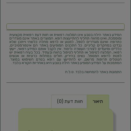
המידע באתר הילה בטבע אינו המלצה רפואית או חוות דעת רפואית מקצועית
ומוסמכת, ואינו מהווה תחליף להתייעצות רופא. המוצרים באתר אינם מוגדרים
כתרופה ואינם מוגדרים לטפל, למנוע או לרפא מחלה כלשהי וייתכן שלא
נבדקו במחקרים קליניים. כל התכנים המופיעים באתר הם אינפורמטיביים,
כלליים ומיועדים לצורכי העשרה ולימוד. אין לקבל אותם כמידע רפואי, ייעוץ
רפואי, המלצה לטיפול או תחליף לטיפול בהווה ובעתיד. בכל בעיה רפואית יש
לפנות לרופא המטפל. נשים בהיריון, חולים במחלות כרוניות או אנשים
הנוטלים תרופות מרשם, יש להתייעץ עם רופא בטרם השימוש במוצר.
הסתמכות על המידע המופיע באתר הילה בטבע היא באחריות הקורא בלבד.
התמונות באתר להמחשה בלבד. ט.ל.ח
תיאור
חוות דעת (0)
תיאור