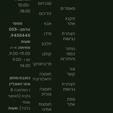
מגנזיום
10:00-
מאמרים
18:00,
כורכום
תקנון
אתר
אבץ
מספר
טלפון: 053-
הצהרת
סידן
9455445,
נגישות
שעות
חלבון
פתיחה:
א-ה
החזר
כספי
קולגן
9:00-19:00,
והחזרות
יום ו 9:00-
פרוביוטיקה
14:00.
צור
קשר
חומצה
כתובת מחסן
היאלורונית
הצהרת
אתר האונליין
נגישות
חומצה
:
המלאכה 8
פולית
נתניה (לאיסוף
מפת
עצמי
אתר
חומצות
בלבד),
שעות
אמינו