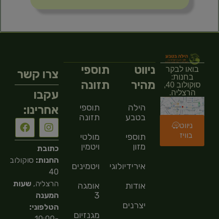
ניווט
תוספי
בואו לבקר
צרו קשר
בחנות:
מהיר
תזונה
סוקולוב 40,
עקבו
הרצליה.
הילה
תוספי
אחרינו:
בטבע
תזונה
ניווט
בוויז
תוספי
מולטי
מזון
ויטמין
כתובת
החנות:
סוקולוב
אירידיולוגיה
ויטמינים
40
הרצליה,
שעות
אודות
אומגה
3
המענה
יצרנים
הטלפוני:
מגנזיום
10:00-