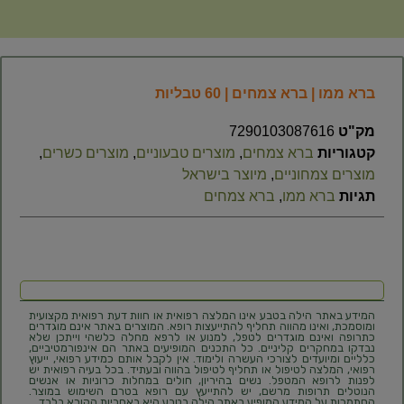
ברא ממו | ברא צמחים | 60 טבליות
מק"ט
7290103087616
קטגוריות
ברא צמחים
,
מוצרים טבעוניים
,
מוצרים כשרים
,
מוצרים צמחוניים
,
מיוצר בישראל
תגיות
ברא ממו
,
ברא צמחים
המידע באתר הילה בטבע אינו המלצה רפואית או חוות דעת רפואית מקצועית
ומוסמכת, ואינו מהווה תחליף להתייעצות רופא. המוצרים באתר אינם מוגדרים
כתרופה ואינם מוגדרים לטפל, למנוע או לרפא מחלה כלשהי וייתכן שלא
נבדקו במחקרים קליניים. כל התכנים המופיעים באתר הם אינפורמטיביים,
כלליים ומיועדים לצורכי העשרה ולימוד. אין לקבל אותם כמידע רפואי, ייעוץ
רפואי, המלצה לטיפול או תחליף לטיפול בהווה ובעתיד. בכל בעיה רפואית יש
לפנות לרופא המטפל. נשים בהיריון, חולים במחלות כרוניות או אנשים
הנוטלים תרופות מרשם, יש להתייעץ עם רופא בטרם השימוש במוצר.
הסתמכות על המידע המופיע באתר הילה בטבע היא באחריות הקורא בלבד.