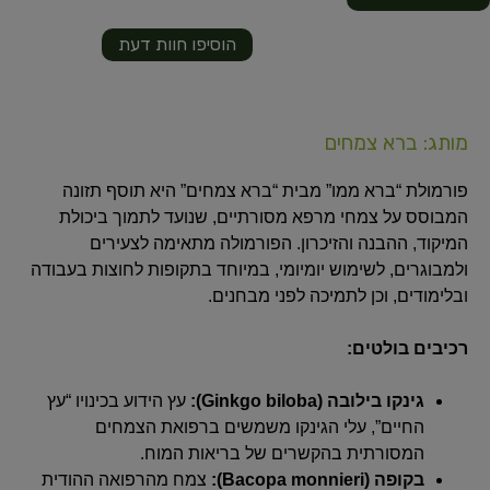
הוסיפו חוות דעת
מותג: ברא צמחים
פורמולת “ברא ממו” מבית “ברא צמחים” היא תוסף תזונה
המבוסס על צמחי מרפא מסורתיים, שנועד לתמוך ביכולת
המיקוד, ההבנה והזיכרון. הפורמולה מתאימה לצעירים
ולמבוגרים, לשימוש יומיומי, במיוחד בתקופות לחוצות בעבודה
ובלימודים, וכן לתמיכה לפני מבחנים.
רכיבים בולטים:
גינקו בילובה (Ginkgo biloba):
עץ הידוע בכינויו “עץ
החיים”, עלי הגינקו משמשים ברפואת הצמחים
המסורתית בהקשרים של בריאות המוח.
בקופה (Bacopa monnieri):
צמח מהרפואה ההודית