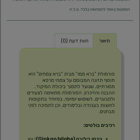
התמונות באתר להמחשה בלבד. ט.ל.ח
תיאור
חוות דעת (0)
תיאור
פורמולת “ברא ממו” מבית “ברא צמחים” היא
תוסף תזונה המבוסס על צמחי מרפא
מסורתיים, שנועד לתמוך ביכולת המיקוד,
ההבנה והזיכרון. הפורמולה מתאימה לצעירים
ולמבוגרים, לשימוש יומיומי, במיוחד בתקופות
לחוצות בעבודה ובלימודים, וכן לתמיכה לפני
מבחנים.
רכיבים בולטים:
גינקו בילובה (Ginkgo biloba):
עץ