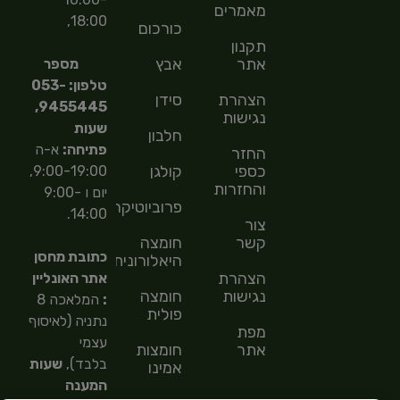
מאמרים
18:00,
כורכום
תקנון
אתר
אבץ
מספר
טלפון: 053-
הצהרת
סידן
9455445,
נגישות
שעות
חלבון
פתיחה:
א-ה
החזר
כספי
קולגן
9:00-19:00,
והחזרות
יום ו 9:00-
פרוביוטיקה
14:00.
צור
קשר
חומצה
כתובת מחסן
היאלורונית
הצהרת
אתר האונליין
נגישות
חומצה
:
המלאכה 8
פולית
נתניה (לאיסוף
מפת
עצמי
אתר
חומצות
בלבד),
שעות
אמינו
המענה