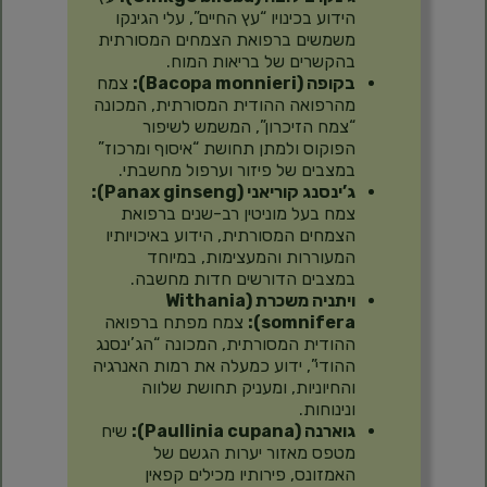
הידוע בכינויו “עץ החיים”, עלי הגינקו
משמשים ברפואת הצמחים המסורתית
בהקשרים של בריאות המוח.
בקופה (Bacopa monnieri):
צמח
מהרפואה ההודית המסורתית, המכונה
“צמח הזיכרון”, המשמש לשיפור
הפוקוס ולמתן תחושת “איסוף ומרכוז”
במצבים של פיזור וערפול מחשבתי.
ג’ינסנג קוריאני (Panax ginseng):
צמח בעל מוניטין רב-שנים ברפואת
הצמחים המסורתית, הידוע באיכויותיו
המעוררות והמעצימות, במיוחד
במצבים הדורשים חדות מחשבה.
ויתניה משכרת (Withania
somnifera):
צמח מפתח ברפואה
ההודית המסורתית, המכונה “הג’ינסנג
ההודי”, ידוע כמעלה את רמות האנרגיה
והחיוניות, ומעניק תחושת שלווה
ונינוחות.
גוארנה (Paullinia cupana):
שיח
מטפס מאזור יערות הגשם של
האמזונס, פירותיו מכילים קפאין