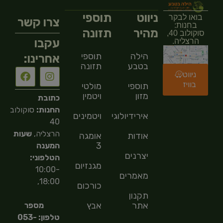
ניווט
תוספי
בואו לבקר
צרו קשר
בחנות:
מהיר
תזונה
סוקולוב 40,
עקבו
הרצליה.
הילה
תוספי
אחרינו:
בטבע
תזונה
ניווט
בוויז
תוספי
מולטי
מזון
ויטמין
כתובת
החנות:
סוקולוב
אירידיולוגיה
ויטמינים
40
הרצליה,
שעות
אודות
אומגה
3
המענה
יצרנים
הטלפוני:
מגנזיום
10:00-
מאמרים
18:00,
כורכום
תקנון
אתר
אבץ
מספר
טלפון: 053-