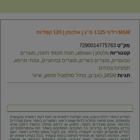
MSM רליף 1125 מ”ג | אלטמן | 120 קפליות
מק"ט
7290014775763
קטגוריות
אלטמן | altman
,
חנות תוספי תזונה
,
מוצרים
טבעוניים
,
מוצרים כשרים
,
מוצרים צמחוניים
,
צמחי מרפא
,
תמציות צמחים
תגיות
MSM
,
כאבים
,
מתיל סולפוניל מתאן
,
שיער
המידע באתר הילה בטבע אינו המלצה רפואית או חוות דעת רפואית מקצועית
ומוסמכת, ואינו מהווה תחליף להתייעצות רופא. המוצרים באתר אינם מוגדרים
כתרופה ואינם מוגדרים לטפל, למנוע או לרפא מחלה כלשהי וייתכן שלא
נבדקו במחקרים קליניים. כל התכנים המופיעים באתר הם אינפורמטיביים,
כלליים ומיועדים לצורכי העשרה ולימוד. אין לקבל אותם כמידע רפואי, ייעוץ
רפואי, המלצה לטיפול או תחליף לטיפול בהווה ובעתיד. בכל בעיה רפואית יש
לפנות לרופא המטפל. נשים בהיריון, חולים במחלות כרוניות או אנשים