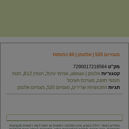
מגנזיום 520 | אלטמן | 60 כמוסות
מק"ט
7290017218564
קטגוריות
אלטמן | altman
,
אנזימי עיכול
,
ויטמין B12
,
חנות
תוספי תזונה
,
מערכת העיכול
תגיות
התכווצויות שרירים
,
מגנזיום 520
,
מגנזיום אלטמן
המידע באתר הילה בטבע אינו המלצה רפואית או חוות דעת רפואית מקצועית
ומוסמכת, ואינו מהווה תחליף להתייעצות רופא. המוצרים באתר אינם מוגדרים