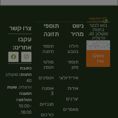
ניווט
תוספי
בואו לבקר
צרו קשר
בחנות:
מהיר
תזונה
סוקולוב 40,
עקבו
הרצליה.
הילה
תוספי
אחרינו:
בטבע
תזונה
ניווט
בוויז
תוספי
מולטי
מזון
ויטמין
כתובת
החנות:
סוקולוב
אירידיולוגיה
ויטמינים
40
הרצליה,
שעות
אודות
אומגה
3
המענה
יצרנים
הטלפוני:
מגנזיום
10:00-
מאמרים
18:00,
כורכום