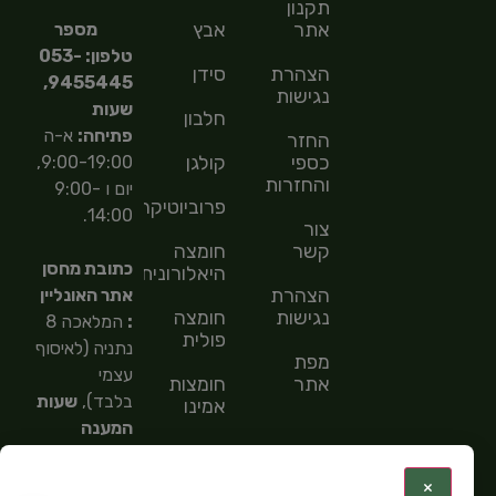
תקנון
אתר
אבץ
מספר
טלפון: 053-
הצהרת
סידן
9455445,
נגישות
שעות
חלבון
פתיחה:
א-ה
החזר
כספי
קולגן
9:00-19:00,
והחזרות
יום ו 9:00-
פרוביוטיקה
14:00.
צור
קשר
חומצה
כתובת מחסן
היאלורונית
הצהרת
אתר האונליין
נגישות
חומצה
:
המלאכה 8
פולית
נתניה (לאיסוף
מפת
עצמי
אתר
חומצות
בלבד),
שעות
אמינו
המענה
חומצות
הטלפוני
שומן
9:00-
:
×