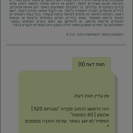
כתרופה ואינם מוגדרים לטפל, למנוע או לרפא מחלה כלשהי וייתכן שלא
נבדקו במחקרים קליניים. כל התכנים המופיעים באתר הם אינפורמטיביים,
כלליים ומיועדים לצורכי העשרה ולימוד. אין לקבל אותם כמידע רפואי, ייעוץ
רפואי, המלצה לטיפול או תחליף לטיפול בהווה ובעתיד. בכל בעיה רפואית יש
לפנות לרופא המטפל. נשים בהיריון, חולים במחלות כרוניות או אנשים
הנוטלים תרופות מרשם, יש להתייעץ עם רופא בטרם השימוש במוצר.
הסתמכות על המידע המופיע באתר הילה בטבע היא באחריות הקורא בלבד.
התמונות באתר להמחשה בלבד. ט.ל.ח
חוות דעת (0)
חוות דעת
אין עדיין חוות דעת.
היה הראשון לכתוב סקירה “מגנזיום 520 |
אלטמן | 60 כמוסות”
האימייל לא יוצג באתר.
שדות החובה מסומנים
*