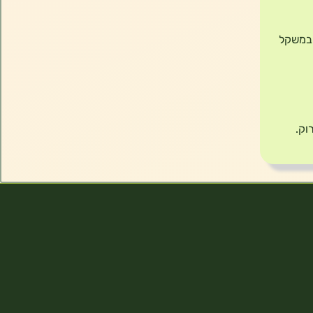
 במשקל
וק.