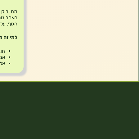
האחרונות
הגוף, על
למי זה מ
חוב
אנש
אלו