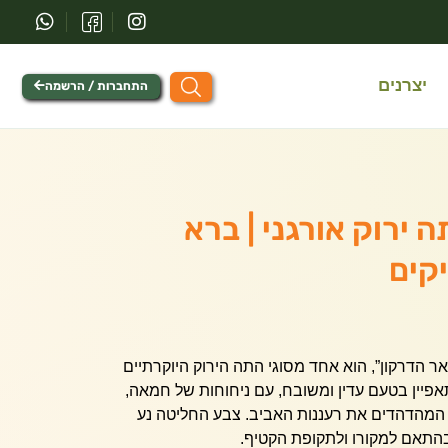
יצרנים
התחברות / הרשמה
LONG  | תה ירוק אורגני | ברא
באר הדרקון”, הוא אחד מסוגי התה הירוק היוקרתיים
פיין בטעם עדין ומשובח, עם ניחוחות של חמאה,
 המהדהדים את רעננות האביב. צבע החליטה נע
 בהתאם למקורו ולתקופת הקטיף.