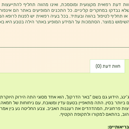
ת דעת רפואית מקצועית ומוסמכת, ואינו מהווה תחליף להתייעצות 
לא נבדקו במחקרים קליניים. כל התכנים המופיעים באתר הם אינפורמטי
 או תחליף לטיפול בהווה ובעתיד. בכל בעיה רפואית יש לפנות לרופא המ
השימוש במוצר. הסתמכות על המידע המופיע באתר הילה בטבע היא בא
חוות דעת (0)
’ינג, הידוע גם בשם “באר הדרקון”, הוא אחד מסוגי התה הירוק היוקרתי
 ביותר בסין. התה מתאפיין בטעם עדין ומשובח, עם ניחוחות של חמאה,
צות פרחונית, המהדהדים את רעננות האביב. צבע החליטה נע בין אמרל
צהוב, בהתאם למקורו ולתקופת הקטיף.
בריאותיים: