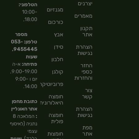
יצרנים
הטלפוני:
מגנזיום
10:00-
מאמרים
18:00,
כורכום
תקנון
אתר
אבץ
מספר
טלפון: 053-
הצהרת
סידן
9455445,
נגישות
שעות
חלבון
פתיחה:
א-ה
החזר
כספי
קולגן
9:00-19:00,
והחזרות
יום ו 9:00-
פרוביוטיקה
14:00.
צור
קשר
חומצה
כתובת מחסן
היאלורונית
הצהרת
אתר האונליין
נגישות
חומצה
:
המלאכה 8
פולית
נתניה (לאיסוף
מפת
עצמי
אתר
חומצות
בלבד),
שעות