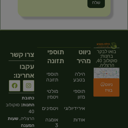
ניווט
תוספי
בואו לבקר
צרו קשר
בחנות:
מהיר
תזונה
סוקולוב 40,
עקבו
הרצליה.
הילה
תוספי
אחרינו:
בטבע
תזונה
ניווט
בוויז
תוספי
מולטי
מזון
ויטמין
כתובת
החנות:
סוקולוב
אירידיולוגיה
ויטמינים
40
הרצליה,
שעות
אודות
אומגה
3
המענה