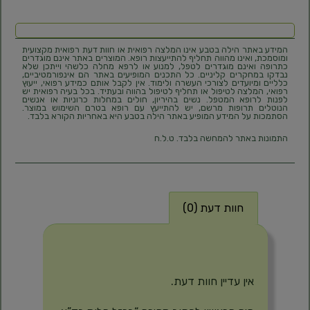
המידע באתר הילה בטבע אינו המלצה רפואית או חוות דעת רפואית מקצועית
ומוסמכת, ואינו מהווה תחליף להתייעצות רופא. המוצרים באתר אינם מוגדרים
כתרופה ואינם מוגדרים לטפל, למנוע או לרפא מחלה כלשהי וייתכן שלא
נבדקו במחקרים קליניים. כל התכנים המופיעים באתר הם אינפורמטיביים,
כלליים ומיועדים לצורכי העשרה ולימוד. אין לקבל אותם כמידע רפואי, ייעוץ
רפואי, המלצה לטיפול או תחליף לטיפול בהווה ובעתיד. בכל בעיה רפואית יש
לפנות לרופא המטפל. נשים בהיריון, חולים במחלות כרוניות או אנשים
הנוטלים תרופות מרשם, יש להתייעץ עם רופא בטרם השימוש במוצר.
הסתמכות על המידע המופיע באתר הילה בטבע היא באחריות הקורא בלבד.
התמונות באתר להמחשה בלבד. ט.ל.ח
חוות דעת (0)
חוות דעת
אין עדיין חוות דעת.