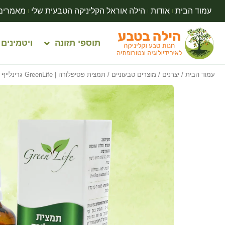
עמוד הבית
אודות
הילה אוראל הקליניקה הטבעית שלי
מאמרים
תוספי תזונה
ויטמינים
עמוד הבית
/
יצרנים
/
מוצרים טבעוניים
/ תמצית פסיפלורה | GreenLife גרינלייף | 50 מ”ל