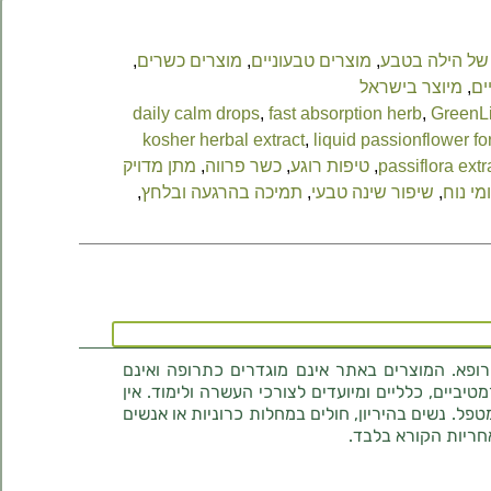
של הילה בטבע
,
מוצרים טבעוניים
,
מוצרים כשרים
,
ים
,
מיוצר בישראל
daily calm drops
,
fast absorption herb
,
GreenLi
kosher herbal extract
,
liquid passionflower f
passiflora extr
,
טיפות רוגע
,
כשר פרווה
,
מתן מדויק
מי נוח
,
שיפור שינה טבעי
,
תמיכה בהרגעה ובלחץ
,
רופא. המוצרים באתר אינם מוגדרים כתרופה ואינם
ביים, כלליים ומיועדים לצורכי העשרה ולימוד. אין
טפל. נשים בהיריון, חולים במחלות כרוניות או אנשים
חריות הקורא בלבד.