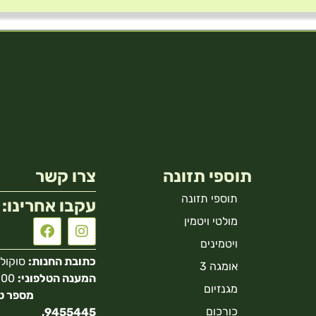
תוספי תזונה
צרו קשר
תוספי תזונה
עקבו אחרינו:
מולטי ויטמין
ויטמינים
כתובת החנות:
סוקולוב 40 הר
אומגה 3
המענה הטלפוני:
מגנזיום
כורכום
9455445,