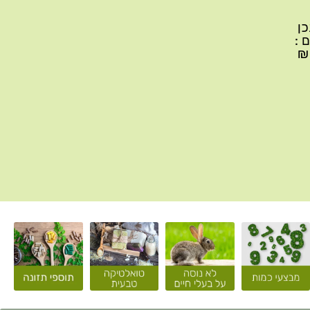
יתכן
ם :
עד 299₪ עלות משלוח 22₪, ברכישה של 300-599 ₪