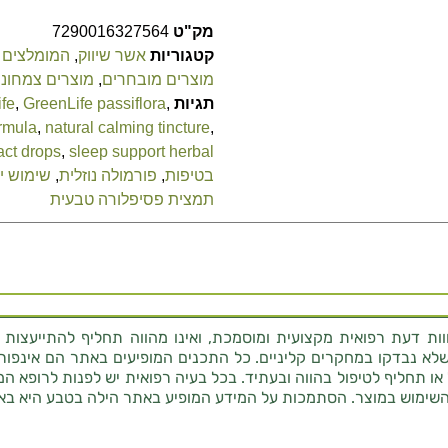
מק"ט
7290016327564
קטגוריות
אשר שיווק
,
המומלצים 
מוצרים מובחרים
,
מוצרים צמחוני
תגיות
,
GreenLife passiflora
,
fe
ormula
,
natural calming tincture
,
act drops
,
sleep support herbal
בטיפות
,
פורמולה נוזלית
,
שימוש יו
תמצית פסיפלורה טבעית
ת דעת רפואית מקצועית ומוסמכת, ואינו מהווה תחליף להתייעצות 
לא נבדקו במחקרים קליניים. כל התכנים המופיעים באתר הם אינפורמטי
 או תחליף לטיפול בהווה ובעתיד. בכל בעיה רפואית יש לפנות לרופא המ
השימוש במוצר. הסתמכות על המידע המופיע באתר הילה בטבע היא בא