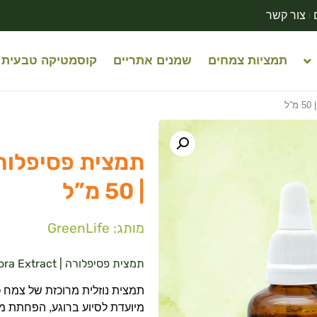
צור קשר
תמציות צמחים
שמנים אתריים
קוסמטיקה טבעית
| 50 מ”ל
מותג: GreenLife
תמצית פסיפלורה | GreenLife Passiflora Extract
תמצית נוזלית מרוכזת של צמח
פ
מיועדת לסיוע ברוגע, הפחתת מת