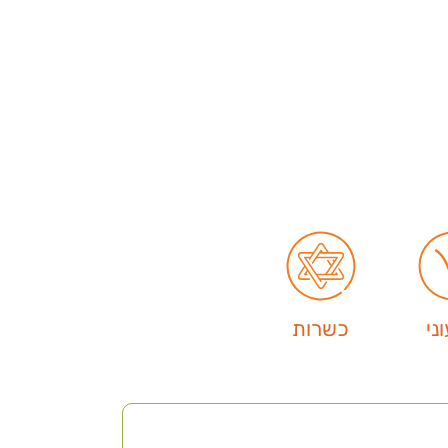
ני
כשרות