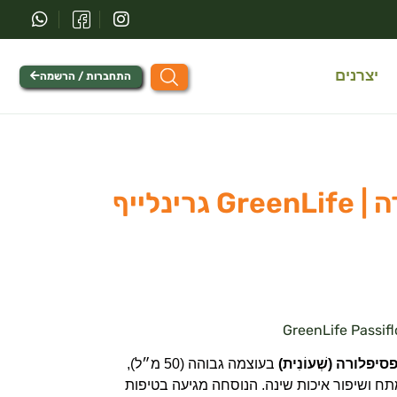
יצרנים
התחברות / הרשמה
תמצית פסיפלורה | GreenLife גרינלייף
סיפלורה (שְׁעוֹנִית)
בעוצמה גבוהה (50 מ״ל),
ח ושיפור איכות שינה. הנוסחה מגיעה בטיפות