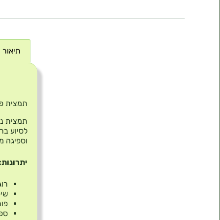
תיאור
תיאור
תמצית פסיפלורה | ract
תמצית נו
לסיוע בר
וספיגה מ
יתרונות:
רוג
שיפ
פור
ספי