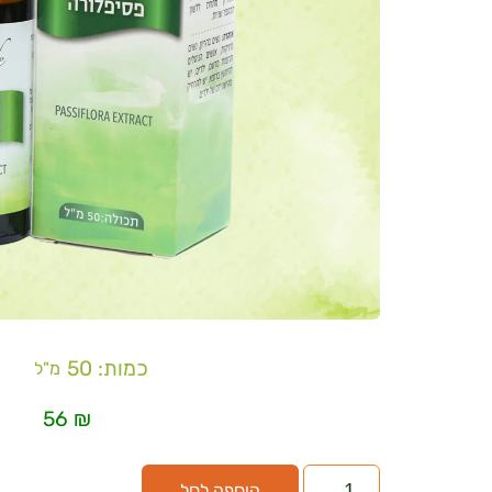
כמות: 50
מ"ל
56
₪
הוספה לסל