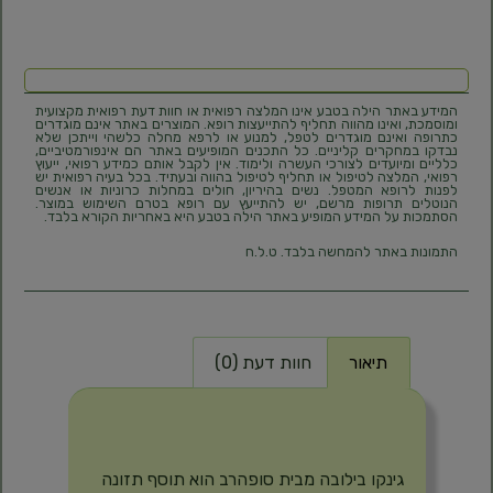
המידע באתר הילה בטבע אינו המלצה רפואית או חוות דעת רפואית מקצועית
ומוסמכת, ואינו מהווה תחליף להתייעצות רופא. המוצרים באתר אינם מוגדרים
כתרופה ואינם מוגדרים לטפל, למנוע או לרפא מחלה כלשהי וייתכן שלא
נבדקו במחקרים קליניים. כל התכנים המופיעים באתר הם אינפורמטיביים,
כלליים ומיועדים לצורכי העשרה ולימוד. אין לקבל אותם כמידע רפואי, ייעוץ
רפואי, המלצה לטיפול או תחליף לטיפול בהווה ובעתיד. בכל בעיה רפואית יש
לפנות לרופא המטפל. נשים בהיריון, חולים במחלות כרוניות או אנשים
הנוטלים תרופות מרשם, יש להתייעץ עם רופא בטרם השימוש במוצר.
הסתמכות על המידע המופיע באתר הילה בטבע היא באחריות הקורא בלבד.
התמונות באתר להמחשה בלבד. ט.ל.ח
תיאור
חוות דעת (0)
תיאור
גינקו בילובה מבית סופהרב הוא תוסף תזונה