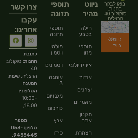
ניווט
תוספי
בואו לבקר
צרו קשר
בחנות:
מהיר
תזונה
סוקולוב 40,
עקבו
הרצליה.
הילה
תוספי
אחרינו:
בטבע
תזונה
ניווט
בוויז
תוספי
מולטי
מזון
ויטמין
כתובת
החנות:
סוקולוב
אירידיולוגיה
ויטמינים
40
הרצליה,
שעות
אודות
אומגה
3
המענה
יצרנים
הטלפוני:
מגנזיום
10:00-
מאמרים
18:00,
כורכום
תקנון
אתר
אבץ
מספר
טלפון: 053-
הצהרת
סידן
9455445,