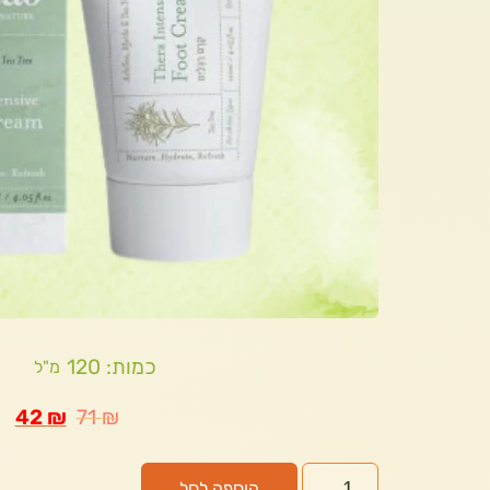
כמות: 120
מ"ל
42
₪
71
₪
הוספה לסל