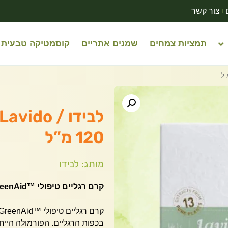
צור קשר
תמציות צמחים
שמנים אתריים
קוסמטיקה טבעית
120 מ”ל
מותג: לבידו
קרם רגליים טיפולי ™GreenAid | אכילאה, הדס ועץ התה
בכפות הרגליים. הפורמולה הייח