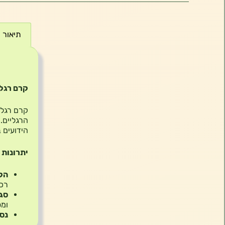
תיאור
תיאור
קרם רגליים טיפולי ™id
הרגליים.
הידועים ב
יתרונות 
הקל
רכו
סגו
ומס
נספ