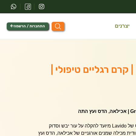
יצרנים
התחברות / הרשמה
לבידו / Lavido | קרם רגליים טיפולי |
קרם רגליים טיפולי ™GreenAid של Lavido מיועד להקלה על עור יבש וסדוק
ודית מכילה שמנים אורגניים של אכילאה, הדס ועץ