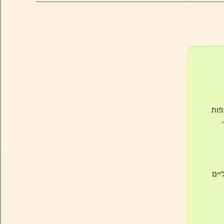
ק בכפות
יים