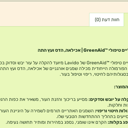
חוות דעת (0)
GreenA | אכילאה, הדס ועץ התה
קרם רגליים טיפולי ™GreenAid של Lavido מיועד להקלה על עור יבש וסדו
 הפורמולה הייחודית מכילה שמנים אורגניים של אכילאה, הדס ועץ התה,
סגולותיהם לחיטוי, ריפוי וטיפול בעור.
המוצר:
ה על יובש וסדקים:
מסייע בריכוך והזנת העור, משאיר את כפות הרגל
ת וחלקות.
לות חיטוי וריפוי:
השמנים האתריים תורמים לשמירה על היגיינת העור
ייעים בתהליך ההתחדשות הטבעי שלו.
ג בקלות:
הקרם אינו שומני, נספג במהירות ומותיר תחושה נעימה.