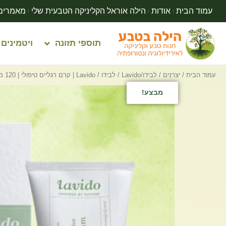
עמוד הבית
אודות
הילה אוראל הקליניקה הטבעית שלי
מאמרים
תוספי תזונה
ויטמינים
עמוד הבית
/
יצרנים
/
לבידו/Lavido
/ לבידו / Lavido | קרם רגליים טיפולי | 120 מ”ל
מבצע!