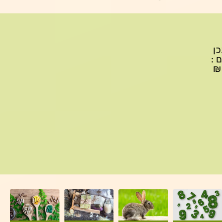
יתכן
ם :
עד 299₪ עלות משלוח 22₪, ברכישה של 300-599 ₪