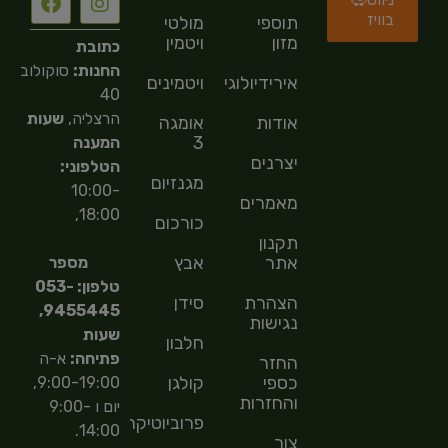
בוויז
תוספי
מולטי
מזון
ויטמין
כתובת
החנות:
סוקולוב
אירידיולוגיה
ויטמינים
40
הרצליה,
שעות
אודות
אומגה
3
המענה
יצרנים
הטלפוני:
מגנזיום
10:00-
מאמרים
18:00,
כורכום
תקנון
אתר
אבץ
מספר
טלפון: 053-
הצהרת
סידן
9455445,
נגישות
שעות
חלבון
פתיחה:
א-ה
החזר
כספי
קולגן
9:00-19:00,
והחזרות
יום ו 9:00-
פרוביוטיקה
14:00.
צור