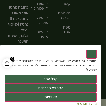
קשר
חומצה
כתובת מחסן
היאלורונית
הצהרת
אתר האונליין
נגישות
חומצה
:
המלאכה 8
פולית
נתניה (לאיסוף
מפת
עצמי
אתר
חומצות
בלבד),
שעות
אמינו
המענה
חומצות
הטלפוני
שומן
9:00-
:
×
15:00,
מספר
0
חנות הילה בטבע
אנו משתמשים בעוגיות כדי להבטיח את תפקוד
טלפון: 054-
האתר ולשפר את חוויית המשתמש. אפשר לבחור אילו סוגי עוגיות
5585151,
שעות
להפעיל.
פתיחה:
א-ה
קבל הכל
9:00-15:00
הסר לא הכרחיות
העדפות
מדיניות הפרטיות