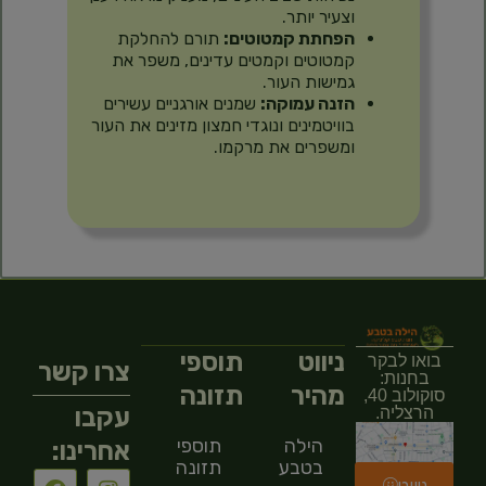
וצעיר יותר.
הפחתת קמטוטים:
תורם להחלקת
קמטוטים וקמטים עדינים, משפר את
גמישות העור.
הזנה עמוקה:
שמנים אורגניים עשירים
בוויטמינים ונוגדי חמצון מזינים את העור
ומשפרים את מרקמו.
ניווט
תוספי
בואו לבקר
צרו קשר
בחנות:
מהיר
תזונה
סוקולוב 40,
עקבו
הרצליה.
הילה
תוספי
אחרינו:
בטבע
תזונה
ניווט