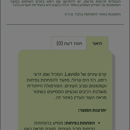
הנוטלים תרופות מרשם, יש להתייעץ עם רופא בטרם השימוש במוצר.
הסתמכות על המידע המופיע באתר הילה בטבע היא באחריות הקורא בלבד.
התמונות באתר להמחשה בלבד. ט.ל.ח
תיאור
חוות דעת (0)
תיאור
קרם עיניים של Lavido, המכיל שמן זרעי
רימון, רוז היפ ונרולי, מיועד להפחתת נפיחות
וקמטוטים סביב העיניים. הפורמולה הייחודית
משלבת רכיבים טבעיים המסייעים בשיפור
מראה העור העדין באזור זה.
יתרונות המוצר:
הפחתת נפיחות:
מסייע בהפחתת
נפיחות סביב העיניים, מעניק מראה רענן