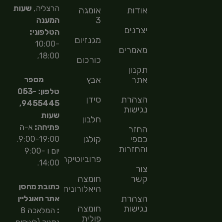
הרצליה,
שעות
אודות
אומגה
3
המענה
יצרנים
הטלפוני:
מגנזיום
10:00-
מאמרים
18:00,
כורכום
תקנון
אתר
אבץ
מספר
טלפון: 053-
הצהרת
סידן
9455445,
נגישות
שעות
חלבון
פתיחה:
א-ה
החזר
כספי
קולגן
9:00-19:00,
והחזרות
יום ו 9:00-
פרוביוטיקה
14:00.
צור
קשר
חומצה
כתובת מחסן
היאלורונית
הצהרת
אתר האונליין
נגישות
חומצה
:
המלאכה 8
פולית