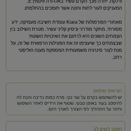
ודלקת. יתרה מכך הקרם עשיר באלו-ורה וויטמין E,
המעניקים לעור לחות והזנה אשר תומכים בהחלמתו.
מאחורי הפורמולות של Kiara עומדת חשיבה מעמיקה, ידע
מסורתי, מחקר מודרני וניסיון קליני עשיר. מטרת השילוב בין
הצמחים השונים היא לרתום את האיכויות השונות
שבצמחים כך שיעצימו זה את הפעילות הרפואית של זה, על
מנת לצור סינרגיה משמעותית המספקת מענה הוליסטי
רחב.
הוראות שימוש
יש להשתמש בקרם על עור נקי. מרח כמות נדיבה והנח לה
להיספג בעור באופן טבעי. שטוף את הידיים לאחר השימוש
וחזור על התהליך לפי הצורך לאורך היום.
חשוב לשים לב