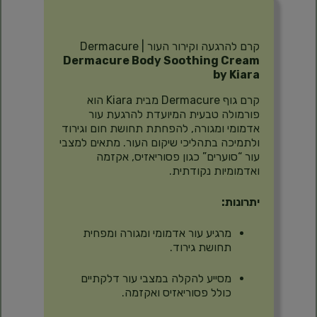
תיאור
קרם להרגעה וקירור העור Dermacure |
Dermacure Body Soothing Cream
by Kiara
קרם גוף Dermacure מבית Kiara הוא
פורמולה טבעית המיועדת להרגעת עור
אדמומי ומגורה, להפחתת תחושת חום וגירוד
ולתמיכה בתהליכי שיקום העור. מתאים למצבי
עור “סוערים” כגון פסוריאזיס, אקזמה
ואדמומיות נקודתית.
יתרונות:
מרגיע עור אדמומי ומגורה ומפחית
תחושת גירוד.
מסייע להקלה במצבי עור דלקתיים
כולל פסוריאזיס ואקזמה.