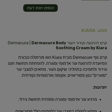
הוסיפו חוות דעת
מותג: KIARA
קרם להרגעה וקירור העור Dermacure |
Dermacure Body
Soothing Cream by Kiara
קרם גוף Dermacure מבית Kiara הוא פורמולה טבעית
המיועדת להרגעת עור אדמומי ומגורה, להפחתת תחושת חום
וגירוד ולתמיכה בתהליכי שיקום העור. מתאים למצבי עור
“סוערים” כגון פסוריאזיס, אקזמה ואדמומיות נקודתית.
יתרונות:
מרגיע עור אדמומי ומגורה ומפחית תחושת גירוד.
מסייע להקלה במצבי עור דלקתיים כולל פסוריאזיס