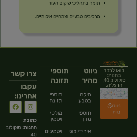
תומך בתהליכי שיקום העור.
מרכיבים טבעיים וצמחיים איכותיים.
ניווט
תוספי
בואו לבקר
צרו קשר
בחנות:
מהיר
תזונה
סוקולוב 40,
עקבו
הרצליה.
הילה
תוספי
אחרינו:
בטבע
תזונה
ניווט
בוויז
תוספי
מולטי
מזון
ויטמין
כתובת
החנות:
סוקולוב
אירידיולוגיה
ויטמינים
40