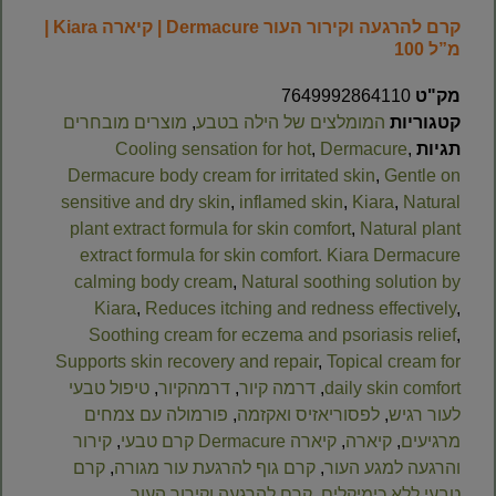
קרם להרגעה וקירור העור Dermacure | קיארה Kiara |
מ”ל 100
מק"ט
7649992864110
קטגוריות
המומלצים של הילה בטבע
,
מוצרים מובחרים
תגיות
,
Dermacure
,
Cooling sensation for hot
Dermacure body cream for irritated skin
,
Gentle on
sensitive and dry skin
,
inflamed skin
,
Kiara
,
Natural
plant extract formula for skin comfort
,
Natural plant
extract formula for skin comfort. Kiara Dermacure
calming body cream
,
Natural soothing solution by
Kiara
,
Reduces itching and redness effectively
,
Soothing cream for eczema and psoriasis relief
,
Supports skin recovery and repair
,
Topical cream for
daily skin comfort
,
דרמה קיור
,
דרמהקיור
,
טיפול טבעי
לעור רגיש
,
לפסוריאזיס ואקזמה
,
פורמולה עם צמחים
מרגיעים
,
קיארה
,
קיארה Dermacure קרם טבעי
,
קירור
והרגעה למגע העור
,
קרם גוף להרגעת עור מגורה
,
קרם
טבעי ללא כימיקלים
,
קרם להרגעה וקירור העור