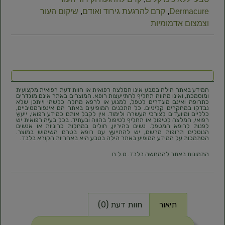
Dermacure
,
קרם להרגעת גירוד ואודם
,
שיקום העור
וצמצום אדמומיות
המידע באתר הילה בטבע אינו המלצה רפואית או חוות דעת רפואית מקצועית
ומוסמכת, ואינו מהווה תחליף להתייעצות רופא. המוצרים באתר אינם מוגדרים
כתרופה ואינם מוגדרים לטפל, למנוע או לרפא מחלה כלשהי וייתכן שלא
נבדקו במחקרים קליניים. כל התכנים המופיעים באתר הם אינפורמטיביים,
כלליים ומיועדים לצורכי העשרה ולימוד. אין לקבל אותם כמידע רפואי, ייעוץ
רפואי, המלצה לטיפול או תחליף לטיפול בהווה ובעתיד. בכל בעיה רפואית יש
לפנות לרופא המטפל. נשים בהיריון, חולים במחלות כרוניות או אנשים
הנוטלים תרופות מרשם, יש להתייעץ עם רופא בטרם השימוש במוצר.
הסתמכות על המידע המופיע באתר הילה בטבע היא באחריות הקורא בלבד.
התמונות באתר להמחשה בלבד. ט.ל.ח
תיאור
חוות דעת (0)