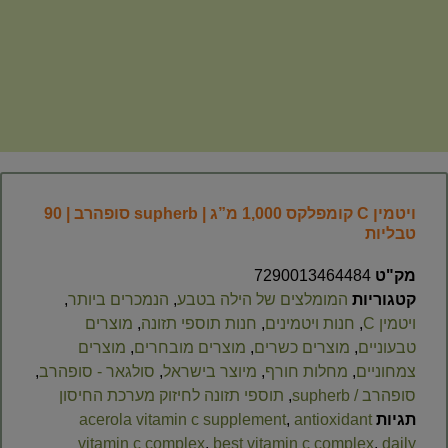
ויטמין C קומפלקס 1,000 מ”ג | supherb סופהרב | 90
טבליות
מק"ט
7290013464484
קטגוריות
המומלצים של הילה בטבע
,
הנמכרים ביותר
,
ויטמין C
,
חנות ויטמינים
,
חנות תוספי תזונה
,
מוצרים
טבעוניים
,
מוצרים כשרים
,
מוצרים מובחרים
,
מוצרים
צמחוניים
,
מחלות חורף
,
מיוצר בישראל
,
סולגאר - סופהרב
,
סופהרב / supherb
,
תוספי תזונה לחיזוק מערכת החיסון
תגיות
antioxidant
,
acerola vitamin c supplement
vitamin c complex
,
best vitamin c complex
,
daily