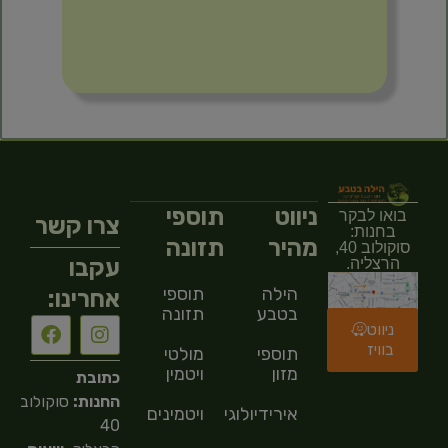
ניווט
תוספי
בואו לבקר
צרו קשר
בחנות:
מהיר
תזונה
סוקולוב 40,
עקבו
הרצליה.
הילה
תוספי
אחרינו:
בטבע
תזונה
ניווט
בוויז
תוספי
מולטי
מזון
ויטמין
כתובת
החנות:
סוקולוב
אירידיולוגיה
ויטמינים
40