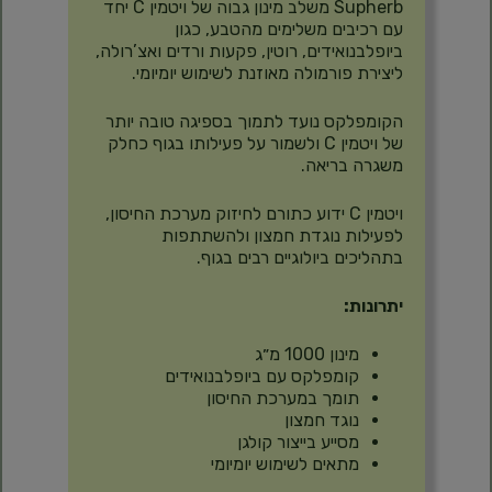
Supherb משלב מינון גבוה של ויטמין C יחד
עם רכיבים משלימים מהטבע, כגון
ביופלבנואידים, רוטין, פקעות ורדים ואצ’רולה,
ליצירת פורמולה מאוזנת לשימוש יומיומי.
הקומפלקס נועד לתמוך בספיגה טובה יותר
של ויטמין C ולשמור על פעילותו בגוף כחלק
משגרה בריאה.
ויטמין C ידוע כתורם לחיזוק מערכת החיסון,
לפעילות נוגדת חמצון ולהשתתפות
בתהליכים ביולוגיים רבים בגוף.
יתרונות:
מינון 1000 מ״ג
קומפלקס עם ביופלבנואידים
תומך במערכת החיסון
נוגד חמצון
מסייע בייצור קולגן
מתאים לשימוש יומיומי