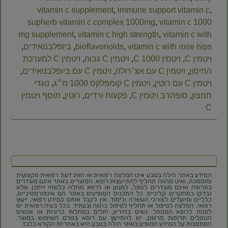
vitamin c supplement
,
immune support vitamin c
,
supherb vitamin c complex 1000mg
,
vitamin c 1000
mg supplement
,
vitamin c high strength
,
vitamin c with
vitamin c with rose hips
,
bioflavonoids
,
ביופלבנואידים
,
ויטמין C
,
ויטמין C 1000
,
ויטמין C גבוה
,
ויטמין C למערכת
החיסון
,
ויטמין C עם אצ׳רולה
,
ויטמין C עם ביופלבנואידים
,
ויטמין C עם רוטין
,
ויטמין C קומפלקס 1000 מ״ג
,
נוגדי
חמצון
,
סופהרב ויטמין C
,
פקעות ורדים
,
רוטין
,
תוסף ויטמין
C
המידע באתר הילה בטבע אינו המלצה רפואית או חוות דעת רפואית מקצועית
ומוסמכת, ואינו מהווה תחליף להתייעצות רופא. המוצרים באתר אינם מוגדרים
כתרופה ואינם מוגדרים לטפל, למנוע או לרפא מחלה כלשהי וייתכן שלא
נבדקו במחקרים קליניים. כל התכנים המופיעים באתר הם אינפורמטיביים,
כלליים ומיועדים לצורכי העשרה ולימוד. אין לקבל אותם כמידע רפואי, ייעוץ
רפואי, המלצה לטיפול או תחליף לטיפול בהווה ובעתיד. בכל בעיה רפואית יש
לפנות לרופא המטפל. נשים בהיריון, חולים במחלות כרוניות או אנשים
הנוטלים תרופות מרשם, יש להתייעץ עם רופא בטרם השימוש במוצר.
הסתמכות על המידע המופיע באתר הילה בטבע היא באחריות הקורא בלבד.