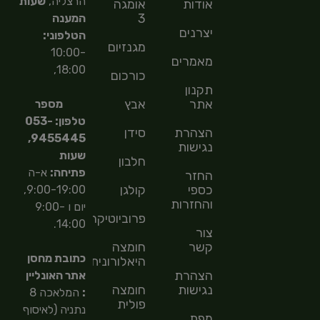
הרצליה,
שעות
אודות
אומגה
3
המענה
יצרנים
הטלפוני:
מגנזיום
10:00-
מאמרים
18:00,
כורכום
תקנון
אתר
אבץ
מספר
טלפון: 053-
הצהרת
סידן
9455445,
נגישות
שעות
חלבון
פתיחה:
א-ה
החזר
כספי
קולגן
9:00-19:00,
והחזרות
יום ו 9:00-
פרוביוטיקה
14:00.
צור
קשר
חומצה
כתובת מחסן
היאלורונית
הצהרת
אתר האונליין
נגישות
חומצה
:
המלאכה 8
פולית
נתניה (לאיסוף
מפת