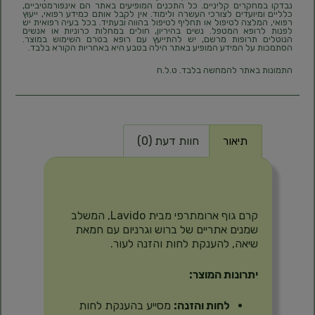
נבדקו במחקרים קליניים. כל התכנים המופיעים באתר הם אינפורמטיביים,
כלליים ומיועדים לצורכי העשרה ולימוד. אין לקבל אותם כמידע רפואי, ייעוץ
רפואי, המלצה לטיפול או תחליף לטיפול בהווה ובעתיד. בכל בעיה רפואית יש
לפנות לרופא המטפל. נשים בהיריון, חולים במחלות כרוניות או אנשים
הנוטלים תרופות מרשם, יש להתייעץ עם רופא בטרם השימוש במוצר.
הסתמכות על המידע המופיע באתר הילה בטבע היא באחריות הקורא בלבד.
התמונות באתר להמחשה בלבד. ט.ל.ח
תיאור
חוות דעת (0)
תיאור
קרם גוף ארומתרפי מבית Lavido, המשלב
שמנים אתריים של ברוש וגרניום עם חמאת
שיאה, להענקת לחות והזנה לעור.
יתרונות המוצר:
לחות והזנה:
מסייע בהענקת לחות