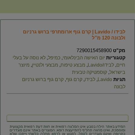
לבידו / Lavido | קרם גוף ארומתרפי ברוש גרניום
ולבונה 120 מ”ל
מק"ט
7290015458900
קטגוריות
יום האישה הבינלאומי
,
כמיפל
,
לא נוסה על בעלי
חיים
,
לבידו/Lavido
,
מבצע טיפוח
,
מבצעי ולנטיין
,
מיוצר
בישראל
,
קוסמטיקה טבעית
תגיות
Lavido
,
לבידו
,
קרם גוף
,
קרם גוף ברוש גרניום
לבונה
המידע באתר הילה בטבע אינו המלצה רפואית או חוות דעת רפואית מקצועית
ומוסמכת, ואינו מהווה תחליף להתייעצות רופא. המוצרים באתר אינם מוגדרים
כתרופה ואינם מוגדרים לטפל, למנוע או לרפא מחלה כלשהי וייתכן שלא