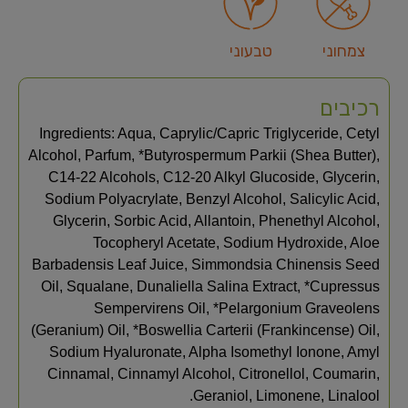
צמחוני
טבעוני
רכיבים
Ingredients: Aqua, Caprylic/Capric Triglyceride, Cetyl
Alcohol, Parfum, *Butyrospermum Parkii (Shea Butter),
C14-22 Alcohols, C12-20 Alkyl Glucoside, Glycerin,
Sodium Polyacrylate, Benzyl Alcohol, Salicylic Acid,
Glycerin, Sorbic Acid, Allantoin, Phenethyl Alcohol,
Tocopheryl Acetate, Sodium Hydroxide, Aloe
Barbadensis Leaf Juice, Simmondsia Chinensis Seed
Oil, Squalane, Dunaliella Salina Extract, *Cupressus
Sempervirens Oil, *Pelargonium Graveolens
(Geranium) Oil, *Boswellia Carterii (Frankincense) Oil,
Sodium Hyaluronate, Alpha Isomethyl Ionone, Amyl
Cinnamal, Cinnamyl Alcohol, Citronellol, Coumarin,
Geraniol, Limonene, Linalool.