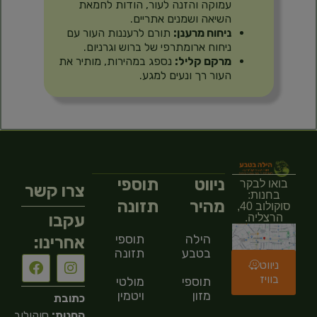
עמוקה והזנה לעור, הודות לחמאת
השיאה ושמנים אתריים.
ניחוח מרענן:
תורם לרעננות העור עם
ניחוח ארומתרפי של ברוש וגרניום.
מרקם קליל:
נספג במהירות, מותיר את
העור רך ונעים למגע.
ניווט
תוספי
בואו לבקר
צרו קשר
בחנות:
מהיר
תזונה
סוקולוב 40,
עקבו
הרצליה.
הילה
תוספי
אחרינו:
בטבע
תזונה
ניווט
בוויז
תוספי
מולטי
מזון
ויטמין
כתובת
החנות:
סוקולוב