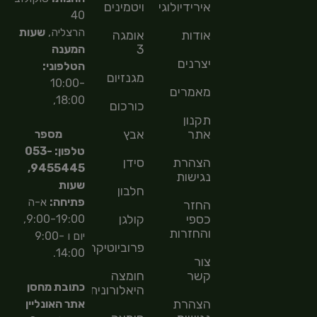
אירידיולוגיה
ויטמינים
40
הרצליה,
שעות
אודות
אומגה
3
המענה
יצרנים
הטלפוני:
מגנזיום
10:00-
מאמרים
18:00,
כורכום
תקנון
אתר
אבץ
מספר
טלפון: 053-
הצהרת
סידן
9455445,
נגישות
שעות
חלבון
פתיחה:
א-ה
החזר
כספי
קולגן
9:00-19:00,
והחזרות
יום ו 9:00-
פרוביוטיקה
14:00.
צור
קשר
חומצה
כתובת מחסן
היאלורונית
הצהרת
אתר האונליין