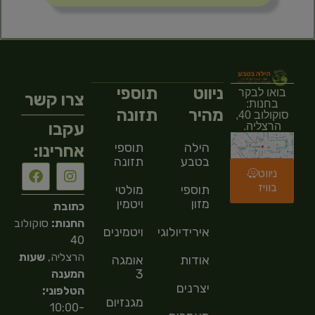
ניווט
תוספי
בואו לבקר
צרו קשר
בחנות:
מהיר
תזונה
סוקולוב 40,
עקבו
הרצליה.
הילה
תוספי
אחרינו:
בטבע
תזונה
ניווט
בוויז
תוספי
מולטי
מזון
ויטמין
כתובת
החנות:
סוקולוב
אירידיולוגיה
ויטמינים
40
הרצליה,
שעות
אודות
אומגה
3
המענה
יצרנים
הטלפוני:
מגנזיום
10:00-