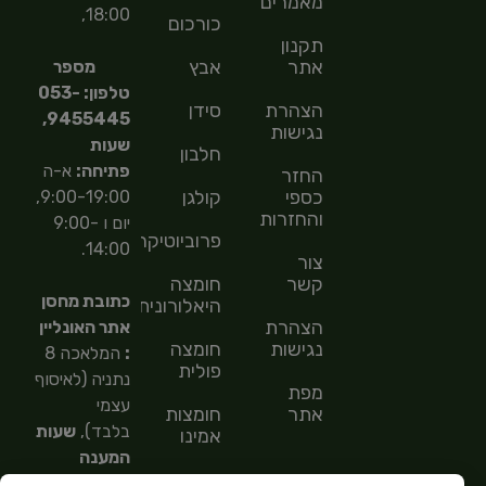
מאמרים
18:00,
כורכום
תקנון
אתר
אבץ
מספר
טלפון: 053-
הצהרת
סידן
9455445,
נגישות
שעות
חלבון
פתיחה:
א-ה
החזר
כספי
קולגן
9:00-19:00,
והחזרות
יום ו 9:00-
פרוביוטיקה
14:00.
צור
קשר
חומצה
כתובת מחסן
היאלורונית
הצהרת
אתר האונליין
נגישות
חומצה
:
המלאכה 8
פולית
נתניה (לאיסוף
מפת
עצמי
אתר
חומצות
בלבד),
שעות
אמינו
המענה
חומצות
הטלפוני