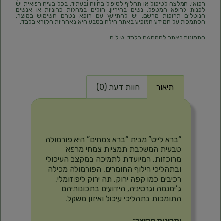
רפואי, המלצה לטיפול או תחליף לטיפול בהווה ובעתיד. בכל בעיה רפואית יש
לפנות לרופא המטפל. נשים בהיריון, חולים במחלות כרוניות או אנשים
הנוטלים תרופות מרשם, יש להתייעץ עם רופא בטרם השימוש במוצר.
הסתמכות על המידע המופיע באתר הילה בטבע היא באחריות הקורא בלבד.
התמונות באתר להמחשה בלבד. ט.ל.ח
תיאור
חוות דעת (0)
תיאור
“ברא לייט” מבית “ברא צמחים” היא פורמולה
טבעית המשלבת תמציות צמחי מרפא
מרוכזות, המיועדת לתמיכה במקצב העיכולי
ובתהליכי חילוף החומרים. הפורמולה מכילה
רכיבים כמו קפה ירוק, תה ירוק ליפוזומלי,
ג’ימנמה וגרסיניה, הידועים בתכונותיהם
התומכות בתהליכי עיכול ואיזון משקל.
יתרונות המוצר: