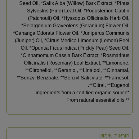
Seed Oil, *Salix Alba (Willow) Bark Extract, *Pinus
Sylvestris (Pine) Leaf Oil, *Pogostemon Cablin
(Patchouli) Oil, *Hyssopus Officinalis Herb Oil,
*Pelargonium Graveolens (Geranium) Flower Oil,
*Cananga Odorata Flower Oil, *Juniperus Communis
(Juniper) Oil, *Cirtus Medica Limonum (Lemon) Peel
Oil, *Opuntia Ficus Indica (Prickly Pear) Seed Oil,
*Cinnamomum Cassia Bark Extract, *Rosmarinus
Officinalis (Rosemary) Leaf Extract, **Limonene,
**Citronellol, **Geraniol, **Linalool, **Cinnamal,
**Benzyl Benzoate, **Benzyl Salicylate, **Farnesol,
**Citral, **Eugenol.
*ingredients from a certified organic source
** From natural essential oils
הוראות שימוש