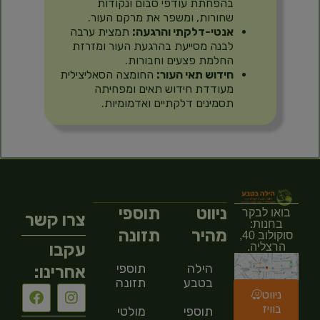
בהפחתת עודפי סבום ונקודות
שחורות, ומשפר את מרקם העור.
אנטי-דלקתי והרגעה:
תמצית ערבה
לבנה מסייעת בהרגעת העור ומזרזת
החלמת פצעים וחבורות.
חידוש תאי העור:
החומצה הסאליצילית
מעודדת חידוש תאים ומפחיתה
תסמינים דלקתיים ואדמומיות.
ניווט
תוספי
בואו לבקר
צרו קשר
בחנות:
מהיר
תזונה
סוקולוב 40,
עקבו
הרצליה.
הילה
תוספי
אחרינו:
בטבע
תזונה
ניווט
בוויז
תוספי
מולטי