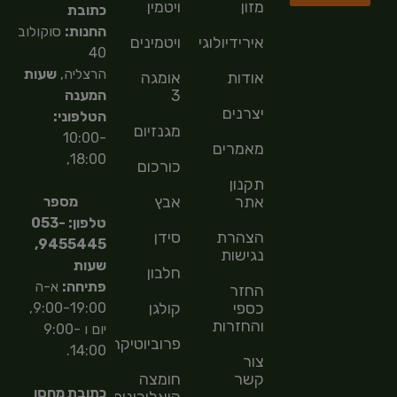
מזון
ויטמין
כתובת
החנות:
סוקולוב
אירידיולוגיה
ויטמינים
40
הרצליה,
שעות
אודות
אומגה
3
המענה
יצרנים
הטלפוני:
מגנזיום
10:00-
מאמרים
18:00,
כורכום
תקנון
אתר
אבץ
מספר
טלפון: 053-
הצהרת
סידן
9455445,
נגישות
שעות
חלבון
פתיחה:
א-ה
החזר
כספי
קולגן
9:00-19:00,
והחזרות
יום ו 9:00-
פרוביוטיקה
14:00.
צור
קשר
חומצה
כתובת מחסן