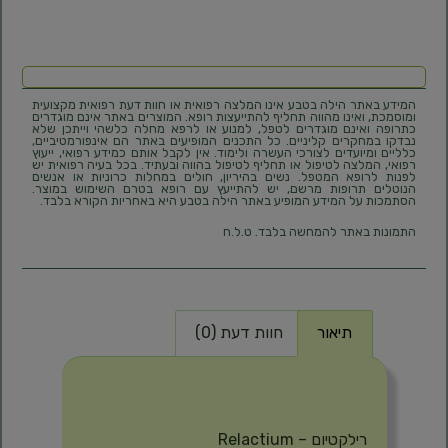
המידע באתר הילה בטבע אינו המלצה רפואית או חוות דעת רפואית מקצועית
ומוסמכת, ואינו מהווה תחליף להתייעצות רופא. המוצרים באתר אינם מוגדרים
כתרופה ואינם מוגדרים לטפל, למנוע או לרפא מחלה כלשהי וייתכן שלא
נבדקו במחקרים קליניים. כל התכנים המופיעים באתר הם אינפורמטיביים,
כלליים ומיועדים לצורכי העשרה ולימוד. אין לקבל אותם כמידע רפואי, ייעוץ
רפואי, המלצה לטיפול או תחליף לטיפול בהווה ובעתיד. בכל בעיה רפואית יש
לפנות לרופא המטפל. נשים בהיריון, חולים במחלות כרוניות או אנשים
הנוטלים תרופות מרשם, יש להתייעץ עם רופא בטרם השימוש במוצר.
הסתמכות על המידע המופיע באתר הילה בטבע היא באחריות הקורא בלבד.
התמונות באתר להמחשה בלבד. ט.ל.ח
תיאור
חוות דעת (0)
תיאור
רילקטיום – Relactium