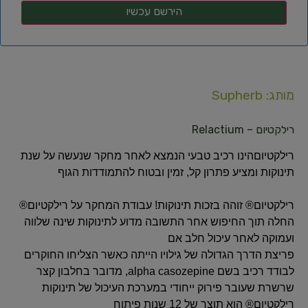
מותג: Supherb
רילקטיום – Relactium
רילקטיוםהינו רכיב טבעי הנמצא לאחר מחקר שנעשה על שנת
תינוקות ומציע פתרון קל, זמין ובטוח להתמודדות הגוף
רילקטיום® זוהה בזכות תינוקות! עבודת המחקר על רילקטיום®
החלה תוך החיפוש אחר התשובה מדוע לתינוקות שינה שלווה
ועמוקה לאחר עיכול חלב אם
פריצת הדרך הגדולה של גילויו הייתה כאשר הצליחו החוקרים
לבודד רכיב בשם alpha casozepine, מדובר בחלבון קצר
שרשרת שעובר פירוק ייחודי במערכת העיכול של תינוקות
רילקטיום® הוא תוצר של 12 שנות פיתוח