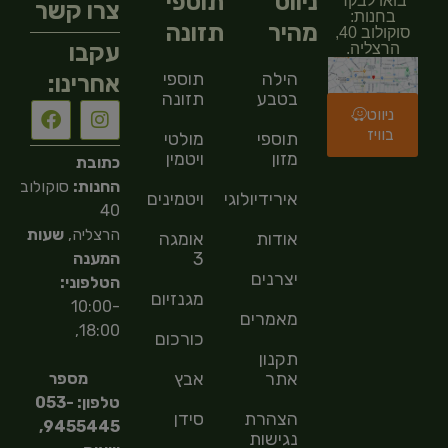
ניווט
תוספי
בואו לבקר
צרו קשר
בחנות:
מהיר
תזונה
סוקולוב 40,
עקבו
הרצליה.
הילה
תוספי
אחרינו:
בטבע
תזונה
ניווט
בוויז
תוספי
מולטי
מזון
ויטמין
כתובת
החנות:
סוקולוב
אירידיולוגיה
ויטמינים
40
הרצליה,
שעות
אודות
אומגה
3
המענה
יצרנים
הטלפוני:
מגנזיום
10:00-
מאמרים
18:00,
כורכום
תקנון
אתר
אבץ
מספר
טלפון: 053-
הצהרת
סידן
9455445,
נגישות