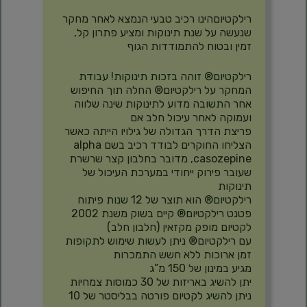
רילקטיוםהינו רכיב טבעי הנמצא לאחר מחקר
שנעשה על שנת תינוקות ומציע פתרון קל,
זמין ובטוח להתמודדות הגוף
רילקטיום® זוהה בזכות תינוקות! עבודת
המחקר על רילקטיום® החלה תוך החיפוש
אחר התשובה מדוע לתינוקות שינה שלווה
ועמוקה לאחר עיכול חלב אם
פריצת הדרך הגדולה של גילויו הייתה כאשר
הצליחו החוקרים לבודד רכיב בשם alpha
casozepine, מדובר בחלבון קצר שרשרת
שעובר פירוק ייחודי במערכת העיכול של
תינוקות
רילקטיום® הוא תוצר של 12 שנות פיתוח
פטנט רילקטיום® קיים בשוק משנת 2002
לקטיום מופק מקזאין (חלבון חלב)
עם רילקטיום® ניתן לעשות שימוש לתקופות
זמן ארוכות ללא חשש התמכרות
מגיע במינון של 150 מ”ג
יתן להשיג באריזות של 30 כמוסות צמחיות
ניתן להשיג לקטיום פורטה בבליסטר של 10