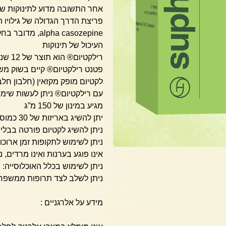
אחר התשובה מדוע לתינוקות שי
פריצת הדרך הגדולה של גילויו 
pha casozepine
העיכול של תינוקות
רילקטיום® הוא תוצר של 12 שנות פיתוח
פטנט רילקטיום® קיים בשוק משנת 2
לקטיום מופק מקזאין (חלבון חלב
עם רילקטיום® ניתן לעשות שימ
מגיע במינון של 150 מ”ג
יתן להשיג באריזות של 30 כמוסות צמחיות
ניתן להשיג לקטיום פורטה בבליסטר של 10 כמ
ניתן לשימוש לתקופות זמן ארו
אינו פוגע בערנות ואינו מרדים,
ניתן לשימוש בכלל האוכלוסייה: מ
ניתן לשלב לצד תרופות ממשפחת הבנזוד
מידע על אלרגניים :