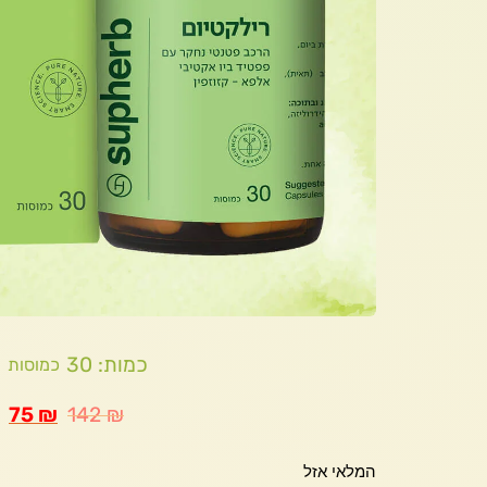
כמות: 30
כמוסות
75
₪
142
₪
המלאי אזל