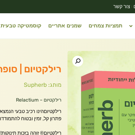
צור קשר
תמציות צמחים
שמנים אתריים
קוסמטיקה טבעית
רילקטיום | סופהרב | 30
מותג: Supherb
רילקטיום – Relactium
רילקטיוםהינו רכיב טבעי הנמצ
פתרון קל, זמין ובטוח להתמודדו
רילקטיום® זוהה בזכות תינוקות