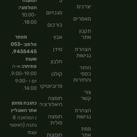
3
המענה
יצרנים
הטלפוני:
מגנזיום
10:00-
מאמרים
18:00,
כורכום
תקנון
אתר
אבץ
מספר
טלפון: 053-
הצהרת
סידן
9455445,
נגישות
שעות
חלבון
פתיחה:
א-ה
החזר
כספי
קולגן
9:00-19:00,
והחזרות
יום ו 9:00-
פרוביוטיקה
14:00.
צור
קשר
חומצה
כתובת מחסן
היאלורונית
הצהרת
אתר האונליין
נגישות
חומצה
:
המלאכה 8
פולית
נתניה (לאיסוף
מפת
עצמי
אתר
חומצות