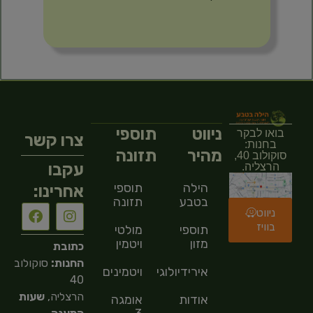
ניווט
תוספי
בואו לבקר
צרו קשר
בחנות:
מהיר
תזונה
סוקולוב 40,
עקבו
הרצליה.
הילה
תוספי
אחרינו:
בטבע
תזונה
ניווט
בוויז
תוספי
מולטי
מזון
ויטמין
כתובת
החנות:
סוקולוב
אירידיולוגיה
ויטמינים
40
הרצליה,
שעות
אודות
אומגה