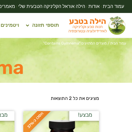
עמוד הבית
אודות
הילה אוראל הקליניקה הטבעית שלי
מאמרים
תוספי תזונה
ויטמינים
עמוד הבית
/ מוצרים המתויגים “Contains Gymnema”
ema
מציגים את כל ⁦2⁩ התוצאות
ח
%
מבצע!
מבצ
ס
כ
ו
כ
-
3
7