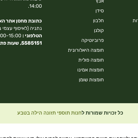
אבץ
14:00.
סידן
ות
חלבון
כתובת מחסן אתר האונ
נתניה (לאיסוף עצמי 
קולגן
הטלפוני :
9:00-15:00,
פרוביוטיקה
5585151,
שעות פתי
חומצה היאלורונית
חומצה פולית
חומצות אמינו
חומצות שומן
כל זכויות שמורות ל
חנות תוספי תזונה הילה בטבע