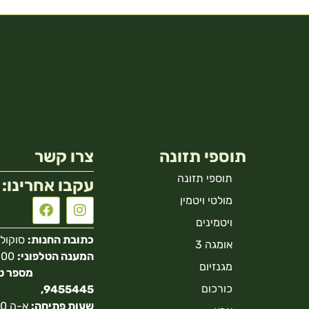
תוספי תזונה
צרו קשר
תוספי תזונה
עקבו אחרינו:
מולטי ויטמין
ויטמינים
כתובת החנות:
סוקולוב 40 הר
אומגה 3
המענה הטלפוני:
מגנזיום
כורכום
9455445,
שעות פתיחה: