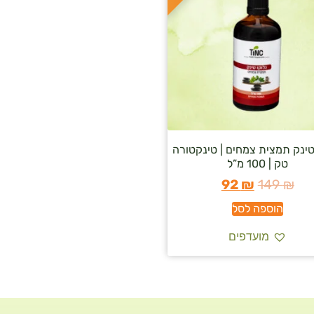
טינק תמצית צמחים | טינקטורה
טק | 100 מ”ל
92
₪
149
₪
הוספה לסל
מועדפים