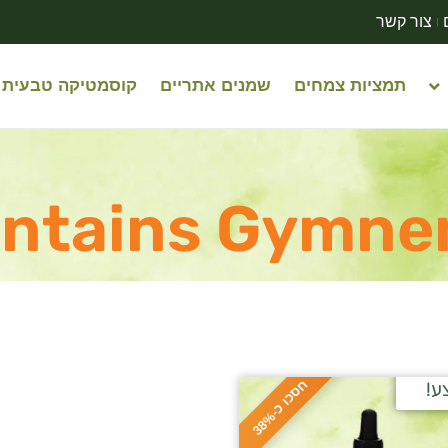
צור קשר
תמציות צמחים
שמנים אתריים
קוסמטיקה טבעית
ntains Gymn
ח
%
ע!
ס
כ
ו
כ
-
3
8