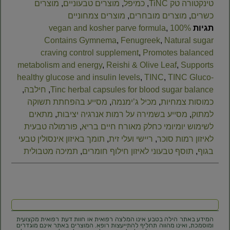
טינקטורה טק TiNC
,
כמיפל
,
מוצרים טבעוניים
,
מוצרים
כשרים
,
מוצרים מובחרים
,
מוצרים צמחוניים
תגיות
100% vegan and kosher parve formula
,
Contains Gymnema
,
Fenugreek
,
Natural sugar
craving control supplement
,
Promotes balanced
metabolism and energy
,
Reishi & Olive Leaf
,
Supports
healthy glucose and insulin levels
,
TINC
,
TINC Gluco-
Tinc herbal capsules for blood sugar balance
,
חילבה
,
כמוסות צמחיות
,
מכיל ג’ימנמה
,
מסייע בהפחתת תשוקה
למתוק
,
מסייע בשמירה על רמות אנרגיה יציבות
,
מתאים
לשימוש יומיומי כחלק מאורח חיים בריא
,
פורמולה טבעית
לאיזון רמות סוכר
,
ריישי ועלי זית
,
תומך באיזון אינסולין טבעי
בגוף
,
תוסף טבעוני לאיזון חילוף חומרים
,
תמיכה מטבולית
המידע באתר הילה בטבע אינו המלצה רפואית או חוות דעת רפואית מקצועית
ומוסמכת, ואינו מהווה תחליף להתייעצות רופא. המוצרים באתר אינם מוגדרים