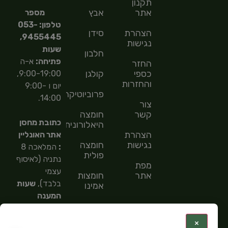
תקנון
אתר
אבץ
מספר
טלפון: 053-
הצהרת
סידן
9455445,
נגישות
שעות
חלבון
פתיחה:
א-ה
החזר
כספי
קולגן
9:00-19:00,
והחזרות
יום ו 9:00-
פרוביוטיקה
14:00.
צור
קשר
חומצה
כתובת מחסן
היאלורונית
הצהרת
אתר האונליין
נגישות
חומצה
:
המלאכה 8
פולית
נתניה (לאיסוף
מפת
עצמי
אתר
חומצות
בלבד),
שעות
אמינו
המענה
חומצות
הטלפוני
שומן
9:00-
:
×