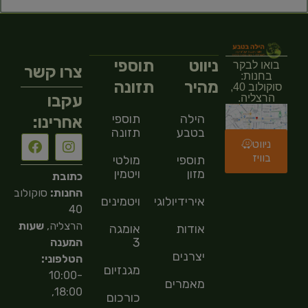
ניווט
תוספי
בואו לבקר
צרו קשר
בחנות:
מהיר
תזונה
סוקולוב 40,
עקבו
הרצליה.
הילה
תוספי
אחרינו:
בטבע
תזונה
ניווט
בוויז
תוספי
מולטי
מזון
ויטמין
כתובת
החנות:
סוקולוב
אירידיולוגיה
ויטמינים
40
הרצליה,
שעות
אודות
אומגה
3
המענה
יצרנים
הטלפוני:
מגנזיום
10:00-
מאמרים
18:00,
כורכום