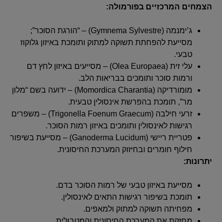
הצמחים המרכזיים בפורמולה:
ג’ימנמה (Gymnema Sylvestre) – “הורגת הסוכר”;
מסייעת להפחתת תשוקה למתוק ותומכת באיזון גלוקוז
טבעי.
עלי זית (Olea Europaea) – מסייעים באיזון לחץ דם
ורמות סוכר ותומכים בבריאות הלב.
מומורדיקה (Momordica Charantia) – ידועה בשם “מלון
מר”, תומכת בהפרשת אינסולין טבעית.
זרעי חילבה (Trigonella Foenum Graecum) – משפרים
רגישות לאינסולין ותומכים באיזון רמות הסוכר.
פטריית ריישי (Ganoderma Lucidum) – מסייעת בשיפור
חילוף חומרים ובחיזוק המערכת החיסונית.
יתרונות:
מסייעת באיזון טבעי של רמות הסוכר בדם.
תומכת בשיפור רגישות התאים לאינסולין.
מפחיתה תשוקה למתוק ולמאפים.
מחזקת את המערכת החיסונית והמטבולית.