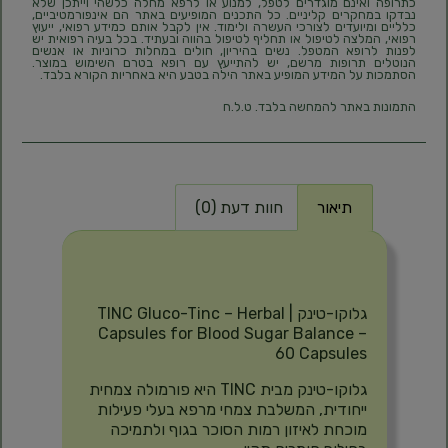
כתרופה ואינם מוגדרים לטפל, למנוע או לרפא מחלה כלשהי וייתכן שלא
נבדקו במחקרים קליניים. כל התכנים המופיעים באתר הם אינפורמטיביים,
כלליים ומיועדים לצורכי העשרה ולימוד. אין לקבל אותם כמידע רפואי, ייעוץ
רפואי, המלצה לטיפול או תחליף לטיפול בהווה ובעתיד. בכל בעיה רפואית יש
לפנות לרופא המטפל. נשים בהיריון, חולים במחלות כרוניות או אנשים
הנוטלים תרופות מרשם, יש להתייעץ עם רופא בטרם השימוש במוצר.
הסתמכות על המידע המופיע באתר הילה בטבע היא באחריות הקורא בלבד.
התמונות באתר להמחשה בלבד. ט.ל.ח
תיאור
חוות דעת (0)
תיאור
גלוקו-טינק | TINC Gluco-Tinc – Herbal
Capsules for Blood Sugar Balance –
60 Capsules
גלוקו-טינק מבית TINC היא פורמולה צמחית
ייחודית, המשלבת צמחי מרפא בעלי פעילות
מוכחת לאיזון רמות הסוכר בגוף ולתמיכה