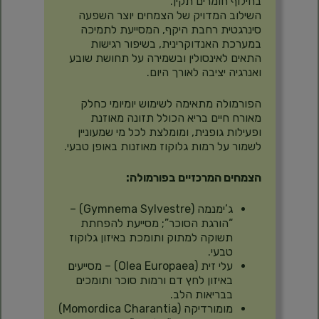
בחילוף חומרים תקין.
השילוב המדויק של הצמחים יוצר השפעה
סינרגטית רחבת היקף, המסייעת לתמיכה
במערכת האנדוקרינית, בשיפור רגישות
התאים לאינסולין ובשמירה על תחושת שובע
ואנרגיה יציבה לאורך היום.
הפורמולה מתאימה לשימוש יומיומי כחלק
מאורח חיים בריא הכולל תזונה מאוזנת
ופעילות גופנית, ומומלצת לכל מי שמעוניין
לשמור על רמות גלוקוז מאוזנות באופן טבעי.
הצמחים המרכזיים בפורמולה:
ג’ימנמה (Gymnema Sylvestre) –
“הורגת הסוכר”; מסייעת להפחתת
תשוקה למתוק ותומכת באיזון גלוקוז
טבעי.
עלי זית (Olea Europaea) – מסייעים
באיזון לחץ דם ורמות סוכר ותומכים
בבריאות הלב.
מומורדיקה (Momordica Charantia)