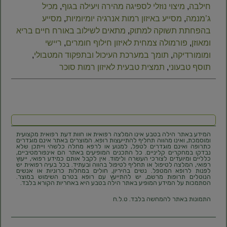
חילבה
,
מיצוי נוזלי לספיגה מהירה ויעילה בגוף
,
מכיל
ג’מנמה
,
מסייע באיזון רמות אנרגיה יומיומיות
,
מסייע
בהפחתת תשוקה למתוק
,
מתאים לשילוב באורח חיים בריא
ומאוזן
,
פורמולה צמחית לאיזון חילוף חומרים
,
ריישי
ומומורדיקה
,
תומך במערכת העיכול ובתפקוד המטבולי
,
תוסף טבעוני
,
תמצית טבעית לאיזון רמות סוכר
המידע באתר הילה בטבע אינו המלצה רפואית או חוות דעת רפואית מקצועית
ומוסמכת, ואינו מהווה תחליף להתייעצות רופא. המוצרים באתר אינם מוגדרים
כתרופה ואינם מוגדרים לטפל, למנוע או לרפא מחלה כלשהי וייתכן שלא
נבדקו במחקרים קליניים. כל התכנים המופיעים באתר הם אינפורמטיביים,
כלליים ומיועדים לצורכי העשרה ולימוד. אין לקבל אותם כמידע רפואי, ייעוץ
רפואי, המלצה לטיפול או תחליף לטיפול בהווה ובעתיד. בכל בעיה רפואית יש
לפנות לרופא המטפל. נשים בהיריון, חולים במחלות כרוניות או אנשים
הנוטלים תרופות מרשם, יש להתייעץ עם רופא בטרם השימוש במוצר.
הסתמכות על המידע המופיע באתר הילה בטבע היא באחריות הקורא בלבד.
התמונות באתר להמחשה בלבד. ט.ל.ח