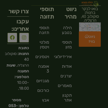
ניווט
תוספי
בואו לבקר
צרו קשר
בחנות:
מהיר
תזונה
סוקולוב 40,
עקבו
הרצליה.
הילה
תוספי
אחרינו:
בטבע
תזונה
ניווט
בוויז
תוספי
מולטי
מזון
ויטמין
כתובת
החנות:
סוקולוב
אירידיולוגיה
ויטמינים
40
הרצליה,
שעות
אודות
אומגה
3
המענה
יצרנים
הטלפוני:
מגנזיום
10:00-
מאמרים
18:00,
כורכום
תקנון
אתר
אבץ
מספר
טלפון: 053-