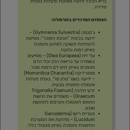
בריא הכולל תזונה מאוזנת ופעילות גופנית
סדירה.
הצמחים המרכזיים בפורמולה:
ג’מנמה (Gymnema Sylvestre) –
ידועה בכינויה “הורגת הסוכר”; מסייעת
להפחתת תשוקה למתוק ותומכת
באיזון רמות גלוקוז.
עלי זית (Olea Europaea) – מסייעים
בשמירה על בריאות הלב וכלי הדם
ותומכים באיזון לחץ דם ורמות סוכר.
מומורדיקה (Momordica Charantia)
– ידועה בשם “מלון מר”, בעלת פעילות
אינסולין-מימטית טבעית.
זרעי חילבה (Trigonella Foenum
Graecum) – משפרים את רגישות
התאים לאינסולין ותורמים לתחושת
שובע.
פטריית ריישי (Ganoderma
Lucidum) – מחזקת את המערכת
החיסונית ותומכת באיזון מטבולי כללי.