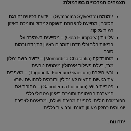
הצמחים המרכזיים בפורמולה:
ג’מנמה (Gymnema Sylvestre) – ידועה בכינויה “הורגת
הסוכר”; מסייעת להפחתת תשוקה למתוק ותומכת באיזון
רמות גלוקוז.
עלי זית (Olea Europaea) – מסייעים בשמירה על
בריאות הלב וכלי הדם ותומכים באיזון לחץ דם ורמות
סוכר.
מומורדיקה (Momordica Charantia) – ידועה בשם “מלון
מר”, בעלת פעילות אינסולין-מימטית טבעית.
זרעי חילבה (Trigonella Foenum Graecum) – משפרים
את רגישות התאים לאינסולין ותורמים לתחושת שובע.
פטריית ריישי (Ganoderma Lucidum) – מחזקת את
המערכת החיסונית ותומכת באיזון מטבולי כללי.
הפורמולה נוזלית, לספיגה מהירה ויעילה, ומתאימה לצריכה
יומיומית כחלק מאיזון תזונתי ובריאות כללית.
יתרונות: