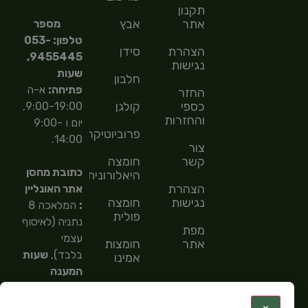
תקנון
אתר
אבץ
מספר
טלפון: 053-
הצהרת
סידן
9455445,
נגישות
שעות
חלבון
פתיחה:
א-ה
החזר
כספי
קולגן
9:00-19:00,
והחזרות
יום ו 9:00-
פרוביוטיקה
14:00.
צור
קשר
חומצה
כתובת מחסן
היאלורונית
הצהרת
אתר האונליין
נגישות
חומצה
:
המלאכה 8
פולית
נתניה (לאיסוף
מפת
עצמי
אתר
חומצות
בלבד),
שעות
אמינו
המענה
חומצות
הטלפוני
שומן
9:00-
: