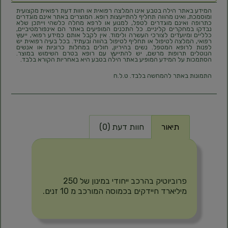
המידע באתר הילה בטבע אינו המלצה רפואית או חוות דעת רפואית מקצועית
ומוסמכת, ואינו מהווה תחליף להתייעצות רופא. המוצרים באתר אינם מוגדרים
כתרופה ואינם מוגדרים לטפל, למנוע או לרפא מחלה כלשהי וייתכן שלא
נבדקו במחקרים קליניים. כל התכנים המופיעים באתר הם אינפורמטיביים,
כלליים ומיועדים לצורכי העשרה ולימוד. אין לקבל אותם כמידע רפואי, ייעוץ
רפואי, המלצה לטיפול או תחליף לטיפול בהווה ובעתיד. בכל בעיה רפואית יש
לפנות לרופא המטפל. נשים בהיריון, חולים במחלות כרוניות או אנשים
הנוטלים תרופות מרשם, יש להתייעץ עם רופא בטרם השימוש במוצר.
הסתמכות על המידע המופיע באתר הילה בטבע היא באחריות הקורא בלבד.
התמונות באתר להמחשה בלבד. ט.ל.ח
תיאור
חוות דעת (0)
תיאור
פרוביוטיק בהרכב ייחודי במינון של 250
מיליארד חיידקים בכמוסה המורכב מ 10 זנים.