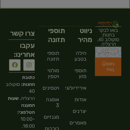
ניווט
תוספי
בואו לבקר
צרו קשר
בחנות:
מהיר
תזונה
סוקולוב 40,
עקבו
הרצליה.
הילה
תוספי
אחרינו:
בטבע
תזונה
ניווט
בוויז
תוספי
מולטי
מזון
ויטמין
כתובת
החנות:
סוקולוב
אירידיולוגיה
ויטמינים
40
הרצליה,
שעות
אודות
אומגה
3
המענה
יצרנים
הטלפוני:
מגנזיום
10:00-
מאמרים
18:00,
כורכום