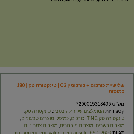
10₪, ברכישה מעל 600₪ עלות משלוח חינם
שלישיית כורכום + כורכומין C3 | טינקטורה טק | 180
כמוסות
מק"ט
7290015318495
קטגוריות
המומלצים של הילה בטבע
,
טינקטורה טק
,
טינקטורה טק TiNC
,
כורכום
,
כמיפל
,
מוצרים טבעוניים
,
מוצרים כשרים
,
מוצרים מובחרים
,
מוצרים צמחוניים
תגיות
2600 mg turmeric equivalent per capsule
65:1
,