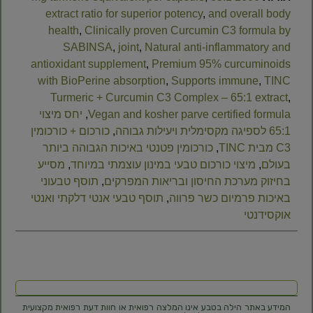
extract ratio for superior potency
,
and overall body
health
,
Clinically proven Curcumin C3 formula by
SABINSA
,
joint
,
Natural anti-inflammatory and
antioxidant supplement
,
Premium 95% curcuminoids
with BioPerine absorption
,
Supports immune
,
TINC
Turmeric + Curcumin C3 Complex – 65:1 extract
,
Vegan and kosher parve certified formula
,
יחס מיצוי
65:1 לספיגה מקסימלית ויעילות גבוהה
,
כורכום + כורכומין
C3 מבית TINC
,
כורכומין פטנטי באיכות הגבוהה ביותר
בעולם
,
מיצוי כורכום טבעי במינון עוצמתי במיוחד
,
מסייע
בחיזוק מערכת החיסון ובריאות המפרקים
,
תוסף טבעוני
באיכות פרמיום כשר פרווה
,
תוסף טבעי אנטי דלקתי ואנטי
אוקסידנטי
המידע באתר הילה בטבע אינו המלצה רפואית או חוות דעת רפואית מקצועית