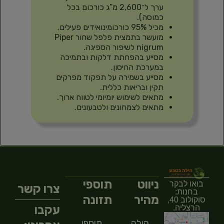
ערך ל־2,600 מ”ג כורכום בכל
כמוסה).
מכיל 95% כורכומינואידים פעילים.
מועשר בתמצית פלפל שחור Piper
nigrum לשיפור הספיגה.
מסייע בהפחתת דלקות ובתמיכה
במערכת החיסון.
מסייע בשמירה על תפקוד מפרקים
תקין ובריאות כללית.
מתאים לשימוש יומיומי לטווח ארוך.
מתאים לצמחונים ולטבעונים.
ניווט
תוספי
בואו לבקר
צרו קשר
בחנות:
מהיר
תזונה
סוקולוב 40,
עקבו
הרצליה.
הילה
תוספי