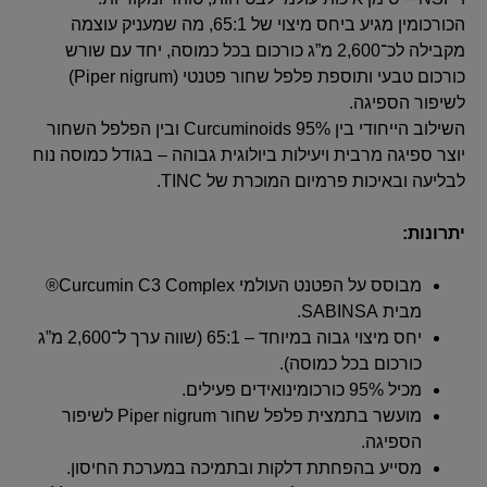
הכורכומין מגיע ביחס מיצוי של 65:1, מה שמעניק עוצמה
מקבילה לכ־2,600 מ”ג כורכום בכל כמוסה, יחד עם שורש
כורכום טבעי ותוספת פלפל שחור פטנטי (Piper nigrum)
לשיפור הספיגה.
השילוב הייחודי בין Curcuminoids 95% ובין הפלפל השחור
יוצר ספיגה מרבית ויעילות ביולוגית גבוהה – בגודל כמוסה נוח
לבליעה ובאיכות פרמיום המוכרת של TINC.
יתרונות:
מבוסס על הפטנט העולמי Curcumin C3 Complex®
מבית SABINSA.
יחס מיצוי גבוה במיוחד – 65:1 (שווה ערך ל־2,600 מ”ג
כורכום בכל כמוסה).
מכיל 95% כורכומינואידים פעילים.
מועשר בתמצית פלפל שחור Piper nigrum לשיפור
הספיגה.
מסייע בהפחתת דלקות ובתמיכה במערכת החיסון.