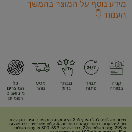
מידע נוסף על המוצר בהמשך
העמוד 👇
קניה
תמיד
מבחר
מגיע
כל
בטוחה
פתוח
גדול
מהר
המוצרים
מיבואנים
רשמיים
שירות משלוחים לכל הארץ 2-6 ימי עסקים, בתקופת החגים ייתכן עיכוב
של 3 ימי עסקים נוספים,עמכם הסליחה 🙏 עלות משלוחים : ברכישה עד
299₪ עלות משלוח 22₪, ברכישה של 300-599 ₪ עלות משלוח: