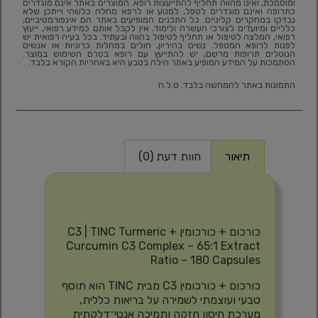
ומוסמכת, ואינו מהווה תחליף להתייעצות רופא. המוצרים באתר אינם מוגדרים
כתרופה ואינם מוגדרים לטפל, למנוע או לרפא מחלה כלשהי וייתכן שלא
נבדקו במחקרים קליניים. כל התכנים המופיעים באתר הם אינפורמטיביים,
כלליים ומיועדים לצורכי העשרה ולימוד. אין לקבל אותם כמידע רפואי, ייעוץ
רפואי, המלצה לטיפול או תחליף לטיפול בהווה ובעתיד. בכל בעיה רפואית יש
לפנות לרופא המטפל. נשים בהיריון, חולים במחלות כרוניות או אנשים
הנוטלים תרופות מרשם, יש להתייעץ עם רופא בטרם השימוש במוצר.
הסתמכות על המידע המופיע באתר הילה בטבע היא באחריות הקורא בלבד.
התמונות באתר להמחשה בלבד. ט.ל.ח
תיאור
חוות דעת (0)
תיאור
כורכום + כורכומין C3 | TINC Turmeric +
Curcumin C3 Complex – 65:1 Extract
Ratio – 180 Capsules
כורכום + כורכומין C3 מבית TINC הוא תוסף
טבעי ועוצמתי לשמירה על בריאות כללית,
מערכת חיסון חזקה ותמיכה אנטי־דלקתית