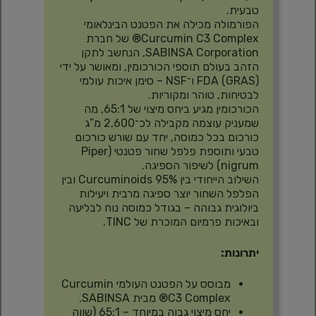
טבעית.
הפורמולה מכילה את הפטנט הבינלאומי
Curcumin C3 Complex® של חברת
SABINSA Corporation, הנחשב לתקן
הזהב בעולם תוספי הכורכומין, ומאושר על ידי
FDA (GRAS) ו־NSF – סימן איכות עולמי
לבטיחות, טוהר ומקוריות.
הכורכומין מגיע ביחס מיצוי של 65:1, מה
שמעניק עוצמה מקבילה לכ־2,600 מ”ג
כורכום בכל כמוסה, יחד עם שורש כורכום
טבעי ותוספת פלפל שחור פטנטי (Piper
nigrum) לשיפור הספיגה.
השילוב הייחודי בין Curcuminoids 95% ובין
הפלפל השחור יוצר ספיגה מרבית ויעילות
ביולוגית גבוהה – בגודל כמוסה נוח לבליעה
ובאיכות פרמיום המוכרת של TINC.
יתרונות:
מבוסס על הפטנט העולמי Curcumin
C3 Complex® מבית SABINSA.
יחס מיצוי גבוה במיוחד – 65:1 (שווה