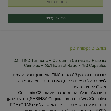
מותג: טינקטורה טק
כורכום + כורכומין C3 | TINC Turmeric + Curcumin C3
Complex – 65:1 Extract Ratio – 180 Capsules
כורכום + כורכומין C3 מבית TINC הוא תוסף טבעי ועוצמתי
לשמירה על בריאות כללית, מערכת חיסון חזקה ותמיכה
אנטי־דלקתית טבעית.
הפורמולה מכילה את הפטנט הבינלאומי Curcumin C3
Complex® של חברת SABINSA Corporation, הנחשב לתקן
הזהב בעולם תוספי הכורכומין, ומאושר על ידי FDA (GRAS)
ו־NSF – סימן איכות עולמי לבטיחות, טוהר ומקוריות.