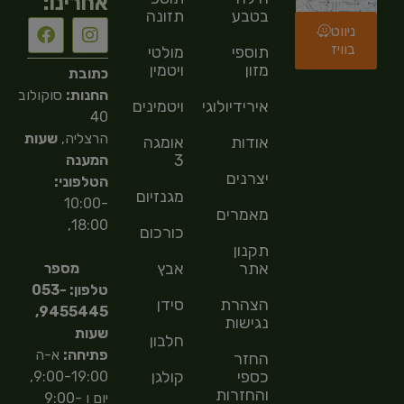
אחרינו:
בטבע
תזונה
ניווט
בוויז
תוספי
מולטי
מזון
ויטמין
כתובת
החנות:
סוקולוב
אירידיולוגיה
ויטמינים
40
הרצליה,
שעות
אודות
אומגה
3
המענה
יצרנים
הטלפוני:
מגנזיום
10:00-
מאמרים
18:00,
כורכום
תקנון
אתר
אבץ
מספר
טלפון: 053-
הצהרת
סידן
9455445,
נגישות
שעות
חלבון
פתיחה:
א-ה
החזר
כספי
קולגן
9:00-19:00,
והחזרות
יום ו 9:00-