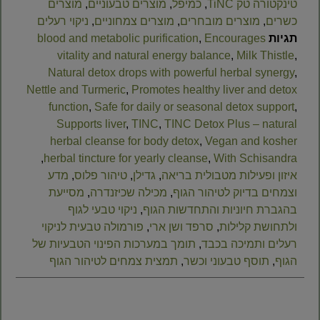
טינקטורה טק TiNC
,
כמיפל
,
מוצרים טבעוניים
,
מוצרים
כשרים
,
מוצרים מובחרים
,
מוצרים צמחוניים
,
ניקוי רעלים
תגיות
Encourages
,
blood and metabolic purification
vitality and natural energy balance
,
Milk Thistle
,
Natural detox drops with powerful herbal synergy
,
Nettle and Turmeric
,
Promotes healthy liver and detox
function
,
Safe for daily or seasonal detox support
,
Supports liver
,
TINC
,
TINC Detox Plus – natural
herbal cleanse for body detox
,
Vegan and kosher
,
herbal tincture for yearly cleanse
,
With Schisandra
איזון ופעילות מטבולית בריאה
,
גדילן
,
טיהור פלוס
,
מדע
וצמחים בדיוק לטיהור הגוף
,
מכילה שכיזנדרה
,
מסייעת
בהגברת חיוניות והתחדשות הגוף
,
ניקוי טבעי לגוף
ולתחושת קלילות
,
סרפד ושן ארי
,
פורמולה טבעית לניקוי
רעלים ותמיכה בכבד
,
תומך במערכות הפינוי הטבעיות של
הגוף
,
תוסף טבעוני וכשר
,
תמצית צמחים לטיהור הגוף