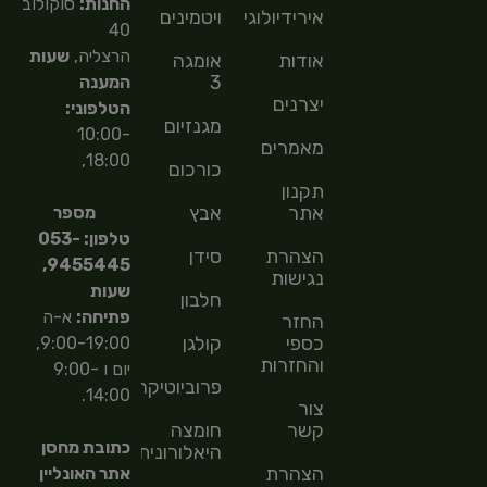
החנות:
סוקולוב
אירידיולוגיה
ויטמינים
40
הרצליה,
שעות
אודות
אומגה
3
המענה
יצרנים
הטלפוני:
מגנזיום
10:00-
מאמרים
18:00,
כורכום
תקנון
אתר
אבץ
מספר
טלפון: 053-
הצהרת
סידן
9455445,
נגישות
שעות
חלבון
פתיחה:
א-ה
החזר
כספי
קולגן
9:00-19:00,
והחזרות
יום ו 9:00-
פרוביוטיקה
14:00.
צור
קשר
חומצה
כתובת מחסן
היאלורונית
הצהרת
אתר האונליין