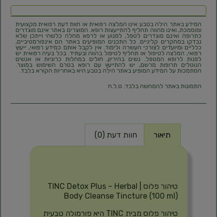
המידע באתר הילה בטבע אינו המלצה רפואית או חוות דעת רפואית מקצועית
ומוסמכת, ואינו מהווה תחליף להתייעצות רופא. המוצרים באתר אינם מוגדרים
כתרופה ואינם מוגדרים לטפל, למנוע או לרפא מחלה כלשהי וייתכן שלא
נבדקו במחקרים קליניים. כל התכנים המופיעים באתר הם אינפורמטיביים,
כלליים ומיועדים לצורכי העשרה ולימוד. אין לקבל אותם כמידע רפואי, ייעוץ
רפואי, המלצה לטיפול או תחליף לטיפול בהווה ובעתיד. בכל בעיה רפואית יש
לפנות לרופא המטפל. נשים בהיריון, חולים במחלות כרוניות או אנשים
הנוטלים תרופות מרשם, יש להתייעץ עם רופא בטרם השימוש במוצר.
הסתמכות על המידע המופיע באתר הילה בטבע היא באחריות הקורא בלבד.
התמונות באתר להמחשה בלבד. ט.ל.ח
תיאור
חוות דעת (0)
תיאור
טיהור פלוס | TINC Detox Plus – Herbal
Body Cleanse Tincture (100 ml)
טיהור פלוס מבית TINC היא פורמולה טבעית