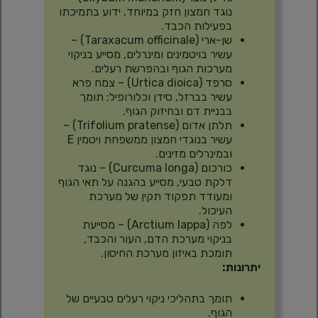
נוגד חמצון חזק במיוחד, ידוע בתמיכתו
בפעילות הכבד.
שן-ארי (Taraxacum officinale) –
עשיר בויטמינים ומינרלים, מסייע בניקוי
מערכות הגוף ובהפרשת רעלים.
סרפד (Urtica dioica) – צמח פרא
עשיר בברזל, סידן וכלורופיל; תומך
בבניית דם ובחיזוק הגוף.
תלתן אדום (Trifolium pratense) –
עשיר בנוגדי חמצון ממשפחת ויטמין E
ובמינרלים מזינים.
כורכום (Curcuma longa) – נוגד
דלקת טבעי, מסייע בהגנה על תאי הגוף
ומעודד תפקוד תקין של מערכת
העיכול.
לפה (Arctium lappa) – מסייעת
בניקוי מערכת הדם, העור והכבד,
תומכת באיזון מערכת החיסון.
יתרונות:
תומך בתהליכי ניקוי רעלים טבעיים של
הגוף.