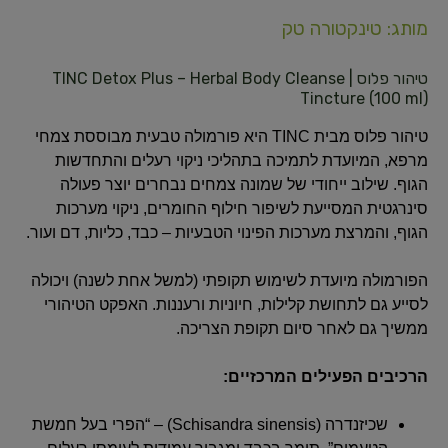
מותג: טינקטורה טק
טיהור פלוס | TINC Detox Plus – Herbal Body Cleanse
Tincture (100 ml)
טיהור פלוס מבית TINC היא פורמולה טבעית מבוססת צמחי
מרפא, המיועדת לתמיכה בתהליכי ניקוי רעלים והתחדשות
הגוף. שילוב ייחודי של שמונה צמחים נבחרים יוצר פעולה
סינרגטית המסייעת לשיפור חילוף החומרים, ניקוי מערכות
הגוף, והמרצת מערכות הפינוי הטבעיות – כבד, כליות, דם ועור.
הפורמולה מיועדת לשימוש תקופתי (למשל אחת לשנה) ויכולה
לסייע גם לתחושת קלילות, חיוניות ורעננות. האפקט הטיהורי
ממשיך גם לאחר סיום תקופת הצריכה.
הרכיבים הפעילים המרכזיים:
שכיזנדרה (Schisandra sinensis) – “הפרי בעל חמשת