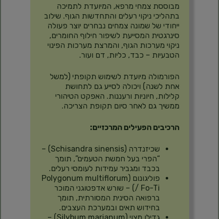
מבוססת צמחי מרפא, המיועדת לתמיכה
בתהליכי ניקוי רעלים והתחדשות הגוף. שילוב
ייחודי של שמונה צמחים נבחרים יוצר פעולה
סינרגטית המסייעת לשיפור חילוף החומרים,
ניקוי מערכות הגוף, והמרצת מערכות הפינוי
הטבעיות – כבד, כליות, דם ועור.
הפורמולה מיועדת לשימוש תקופתי (למשל
אחת לשנה) ויכולה לסייע גם לתחושת
קלילות, חיוניות ורעננות. האפקט הטיהורי
ממשיך גם לאחר סיום תקופת הצריכה.
הרכיבים הפעילים המרכזיים:
שכיזנדרה (Schisandra sinensis) –
“הפרי בעל חמשת הטעמים”, תומך
בכבד ומגביר עמידות לעומסי רעלים.
פוליגונום (Polygonum multiflorum
/ Fo-Ti) – שורש אדפטוגני המוכר
ברפואה הסינית המסורתית, תומך
בחידוש תאים ובמערכת העצבים.
גדילן מצוי (Silybum marianum) –