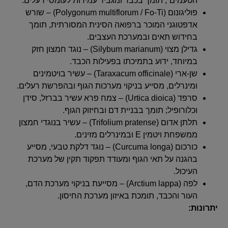
הטעמים”, תומך בכבד ומגביר עמידות לעומסי רעלים.
פוליגונום (Polygonum multiflorum / Fo-Ti) – שורש
אדפטוגני המוכר ברפואה הסינית המסורתית, תומך
בחידוש תאים ובמערכת העצבים.
גדילן מצוי (Silybum marianum) – נוגד חמצון חזק
במיוחד, ידוע בתמיכתו בפעילות הכבד.
שן-ארי (Taraxacum officinale) – עשיר בויטמינים
ומינרלים, מסייע בניקוי מערכות הגוף ובהפרשת רעלים.
סרפד (Urtica dioica) – צמח פרא עשיר בברזל, סידן
וכלורופיל; תומך בבניית דם ובחיזוק הגוף.
תלתן אדום (Trifolium pratense) – עשיר בנוגדי חמצון
ממשפחת ויטמין E ובמינרלים מזינים.
כורכום (Curcuma longa) – נוגד דלקת טבעי, מסייע
בהגנה על תאי הגוף ומעודד תפקוד תקין של מערכת
העיכול.
לפה (Arctium lappa) – מסייעת בניקוי מערכת הדם,
העור והכבד, תומכת באיזון מערכת החיסון.
יתרונות: