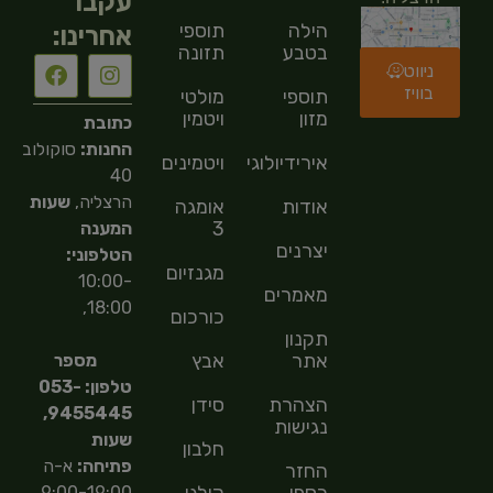
עקבו
הילה
תוספי
אחרינו:
בטבע
תזונה
ניווט
בוויז
תוספי
מולטי
מזון
ויטמין
כתובת
החנות:
סוקולוב
אירידיולוגיה
ויטמינים
40
הרצליה,
שעות
אודות
אומגה
3
המענה
יצרנים
הטלפוני:
מגנזיום
10:00-
מאמרים
18:00,
כורכום
תקנון
אתר
אבץ
מספר
טלפון: 053-
הצהרת
סידן
9455445,
נגישות
שעות
חלבון
פתיחה:
א-ה
החזר
9:00-19:00,