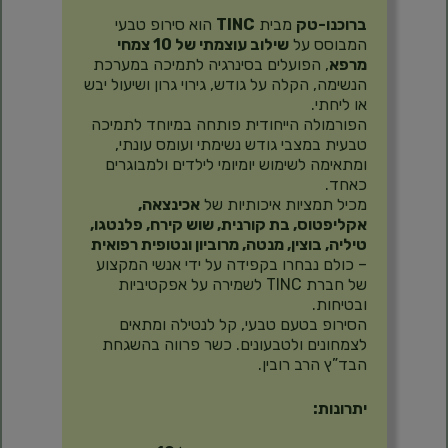
ברוכנו-טק
מבית
TINC
הוא סירופ טבעי
המבוסס על
שילוב עוצמתי של 10 צמחי
מרפא
, הפועלים בסינרגיה לתמיכה במערכת
הנשימה, הקלה על גודש, גירוי גרון ושיעול יבש
או ליחתי.
הפורמולה הייחודית פותחה במיוחד לתמיכה
טבעית במצבי גודש נשימתי ועומס עונתי,
ומתאימה לשימוש יומיומי לילדים ולמבוגרים
כאחד.
מכיל תמציות איכותיות של
אכינצאה,
אקליפטוס, בת קורנית, שוש קירח, פלנטגו,
טיליה, בוצין, מנטה, מרוביון ונטופית רפואית
– כולם נבחרו בקפידה על ידי אנשי המקצוע
של חברת TINC לשמירה על אפקטיביות
ובטיחות.
הסירופ בטעם טבעי, קל לנטילה ומתאים
לצמחונים ולטבעונים. כשר פרווה בהשגחת
הבד”ץ הרב רובין.
יתרונות: