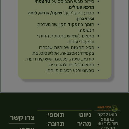
סירופ טבעי המבוסס על
10 צמחי
מרפא פעילים
.
מסייע בהקלה על
שיעול, גודש, ליחה
וגירוי גרון
.
תומך בתפקוד תקין של מערכת
הנשימה.
מתאים לשימוש בתקופת החורף
ובמעברי עונות.
מכיל תמציות איכותיות שנבחרו
בקפידה: אכינצאה, אקליפטוס, בת
קורנית, טיליה, פלנטגו, שוש קירח ועוד.
מתאים לילדים ולמבוגרים.
טבעוני וללא רכיבים מן החי.
ניווט
תוספי
בואו לבקר
צרו קשר
בחנות:
מהיר
תזונה
סוקולוב 40,
הרצליה.