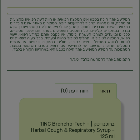
המידע באתר הילה בטבע אינו המלצה רפואית או חוות דעת רפואית מקצועית
ומוסמכת, ואינו מהווה תחליף להתייעצות רופא. המוצרים באתר אינם מוגדרים
כתרופה ואינם מוגדרים לטפל, למנוע או לרפא מחלה כלשהי וייתכן שלא
נבדקו במחקרים קליניים. כל התכנים המופיעים באתר הם אינפורמטיביים,
כלליים ומיועדים לצורכי העשרה ולימוד. אין לקבל אותם כמידע רפואי, ייעוץ
רפואי, המלצה לטיפול או תחליף לטיפול בהווה ובעתיד. בכל בעיה רפואית יש
לפנות לרופא המטפל. נשים בהיריון, חולים במחלות כרוניות או אנשים
הנוטלים תרופות מרשם, יש להתייעץ עם רופא בטרם השימוש במוצר.
הסתמכות על המידע המופיע באתר הילה בטבע היא באחריות הקורא בלבד.
התמונות באתר להמחשה בלבד. ט.ל.ח
תיאור
חוות דעת (0)
תיאור
ברוכנו-טק | TINC Broncho-Tech –
Herbal Cough & Respiratory Syrup –
125 ml