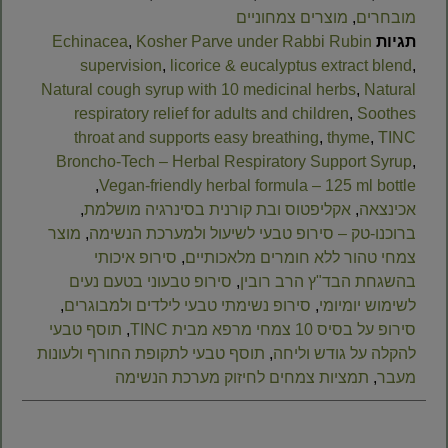
מובחרים
,
מוצרים צמחוניים
תגיות
Kosher Parve under Rabbi Rubin
,
Echinacea
supervision
,
licorice & eucalyptus extract blend
,
Natural cough syrup with 10 medicinal herbs
,
Natural
respiratory relief for adults and children
,
Soothes
throat and supports easy breathing
,
thyme
,
TINC
Broncho-Tech – Herbal Respiratory Support Syrup
,
,
Vegan-friendly herbal formula – 125 ml bottle
אכינצאה
,
אקליפטוס ובת קורנית בסינרגיה מושלמת
,
ברוכנו-טק – סירופ טבעי לשיעול ולמערכת הנשימה
,
מוצר
צמחי טהור ללא חומרים מלאכותיים
,
סירופ איכותי
בהשגחת הבד"ץ הרב רובין
,
סירופ טבעוני בטעם נעים
לשימוש יומיומי
,
סירופ נשימתי טבעי לילדים ולמבוגרים
,
סירופ על בסיס 10 צמחי מרפא מבית TINC
,
תוסף טבעי
להקלה על גודש וליחה
,
תוסף טבעי לתקופת החורף ולעונות
מעבר
,
תמציות צמחים לחיזוק מערכת הנשימה