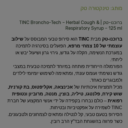
מותג: טינקטורה טק
ברוכנו-טק | TINC Broncho-Tech – Herbal Cough &
Respiratory Syrup – 125 ml
ברוכנו-טק
מבית
TINC
הוא סירופ טבעי המבוסס על
שילוב
עוצמתי של 10 צמחי מרפא
, הפועלים בסינרגיה לתמיכה
במערכת הנשימה, הקלה על גודש, גירוי גרון ושיעול יבש או
ליחתי.
הפורמולה הייחודית פותחה במיוחד לתמיכה טבעית במצבי
גודש נשימתי ועומס עונתי, ומתאימה לשימוש יומיומי לילדים
ולמבוגרים כאחד.
מכיל תמציות איכותיות של
אכינצאה, אקליפטוס, בת קורנית,
שוש קירח, פלנטגו, טיליה, בוצין, מנטה, מרוביון ונטופית
רפואית
– כולם נבחרו בקפידה על ידי אנשי המקצוע של חברת
TINC לשמירה על אפקטיביות ובטיחות.
הסירופ בטעם טבעי, קל לנטילה ומתאים לצמחונים ולטבעונים.
כשר פרווה בהשגחת הבד”ץ הרב רובין.