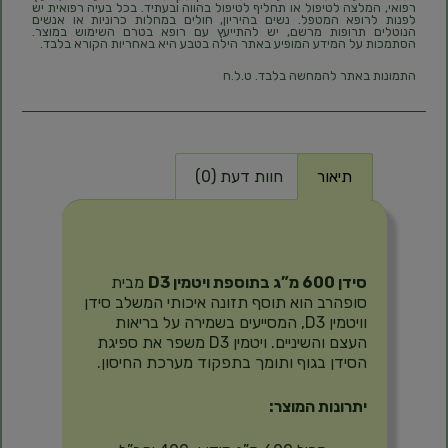
רפואי, המלצה לטיפול או תחליף לטיפול בהווה ובעתיד. בכל בעיה רפואית יש
לפנות לרופא המטפל. נשים בהיריון, חולים במחלות כרוניות או אנשים
הנוטלים תרופות מרשם, יש להתייעץ עם רופא בטרם השימוש במוצר.
הסתמכות על המידע המופיע באתר הילה בטבע היא באחריות הקורא בלבד.
התמונות באתר להמחשה בלבד. ט.ל.ח
תיאור
חוות דעת (0)
תיאור
סידן 600 מ”ג בתוספת ויטמין D3
מבית
סופהרב הוא תוסף תזונה איכותי המשלב סידן
וויטמין D3, המסייעים בשמירה על בריאות
העצם והשיניים.
ויטמין D3 משפר את ספיגת
הסידן בגוף ותומך בתפקוד מערכת החיסון.
יתרונות המוצר: