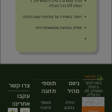
מכיל 600 מ”ג סידן ו-400 יחב”ל
ויטמין D3 בכל טבליה
תומך בשמירה על צפיפות עצם תקינה
מסייע במניעת אוסטאופורוזיס
ניווט
תוספי
בואו לבקר
צרו קשר
בחנות:
מהיר
תזונה
סוקולוב 40,
עקבו
הרצליה.
הילה
תוספי
אחרינו:
בטבע
תזונה
ניווט