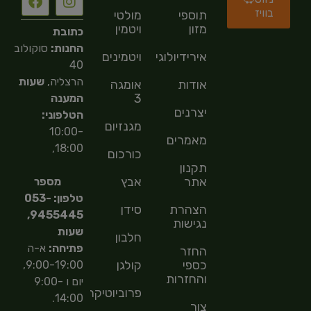
בוויז
תוספי
מולטי
מזון
ויטמין
כתובת
החנות:
סוקולוב
אירידיולוגיה
ויטמינים
40
הרצליה,
שעות
אודות
אומגה
3
המענה
יצרנים
הטלפוני:
מגנזיום
10:00-
מאמרים
18:00,
כורכום
תקנון
אתר
אבץ
מספר
טלפון: 053-
הצהרת
סידן
9455445,
נגישות
שעות
חלבון
פתיחה:
א-ה
החזר
כספי
קולגן
9:00-19:00,
והחזרות
יום ו 9:00-
פרוביוטיקה
14:00.
צור