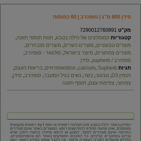
סידן 600 מ”ג | סופהרב | 60 כמוסות
מק"ט
7290012760891
קטגוריות
המומלצים של הילה בטבע
,
חנות תוספי תזונה
,
מוצרים טבעוניים
,
מוצרים כשרים
,
מוצרים מובחרים
,
מוצרים צמחוניים
,
מיוצר בישראל
,
סולגאר - סופהרב
,
סופהרב / supherb
,
סידן
תגיות
Supherb
,
calcium
,
אוסטאופורוזיס
,
בריאות העצם
,
ויטמין D3
,
טבעוני
,
כשר
,
נשים בגיל המעבר
,
סופהרב
,
סידן
,
צמחוני
,
צפיפות עצם​
,
תוסף תזונה
המידע באתר הילה בטבע אינו המלצה רפואית או חוות דעת רפואית מקצועית
ומוסמכת, ואינו מהווה תחליף להתייעצות רופא. המוצרים באתר אינם מוגדרים
כתרופה ואינם מוגדרים לטפל, למנוע או לרפא מחלה כלשהי וייתכן שלא
נבדקו במחקרים קליניים. כל התכנים המופיעים באתר הם אינפורמטיביים,
כלליים ומיועדים לצורכי העשרה ולימוד. אין לקבל אותם כמידע רפואי, ייעוץ