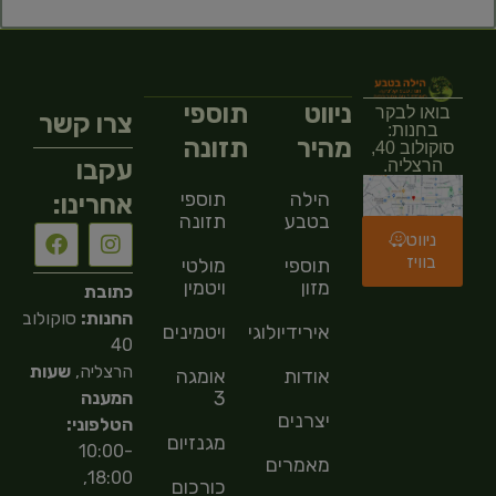
ניווט
תוספי
בואו לבקר
צרו קשר
בחנות:
מהיר
תזונה
סוקולוב 40,
עקבו
הרצליה.
הילה
תוספי
אחרינו:
בטבע
תזונה
ניווט
בוויז
תוספי
מולטי
מזון
ויטמין
כתובת
החנות:
סוקולוב
אירידיולוגיה
ויטמינים
40
הרצליה,
שעות
אודות
אומגה
3
המענה
יצרנים
הטלפוני:
מגנזיום
10:00-
מאמרים
18:00,
כורכום