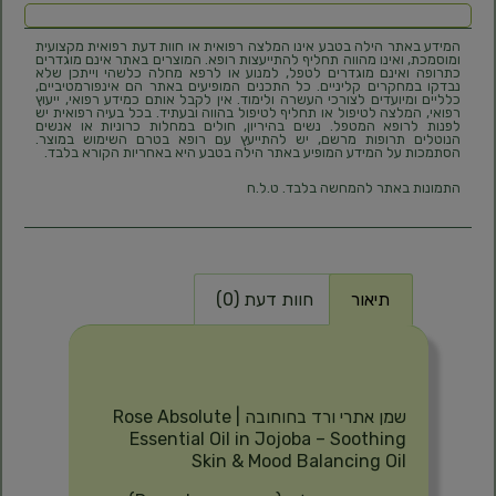
המידע באתר הילה בטבע אינו המלצה רפואית או חוות דעת רפואית מקצועית
ומוסמכת, ואינו מהווה תחליף להתייעצות רופא. המוצרים באתר אינם מוגדרים
כתרופה ואינם מוגדרים לטפל, למנוע או לרפא מחלה כלשהי וייתכן שלא
נבדקו במחקרים קליניים. כל התכנים המופיעים באתר הם אינפורמטיביים,
כלליים ומיועדים לצורכי העשרה ולימוד. אין לקבל אותם כמידע רפואי, ייעוץ
רפואי, המלצה לטיפול או תחליף לטיפול בהווה ובעתיד. בכל בעיה רפואית יש
לפנות לרופא המטפל. נשים בהיריון, חולים במחלות כרוניות או אנשים
הנוטלים תרופות מרשם, יש להתייעץ עם רופא בטרם השימוש במוצר.
הסתמכות על המידע המופיע באתר הילה בטבע היא באחריות הקורא בלבד.
התמונות באתר להמחשה בלבד. ט.ל.ח
תיאור
חוות דעת (0)
תיאור
שמן אתרי ורד בחוחובה | Rose Absolute
Essential Oil in Jojoba – Soothing
Skin & Mood Balancing Oil