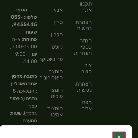
תקנון
אתר
אבץ
מספר
טלפון: 053-
הצהרת
סידן
9455445,
נגישות
שעות
חלבון
פתיחה:
א-ה
החזר
כספי
קולגן
9:00-19:00,
והחזרות
יום ו 9:00-
פרוביוטיקה
14:00.
צור
קשר
חומצה
כתובת מחסן
היאלורונית
הצהרת
אתר האונליין
נגישות
חומצה
:
המלאכה 8
פולית
נתניה (לאיסוף
מפת
עצמי
אתר
חומצות
בלבד),
שעות
אמינו
המענה
חומצות
הטלפוני
שומן
9:00-
:
×