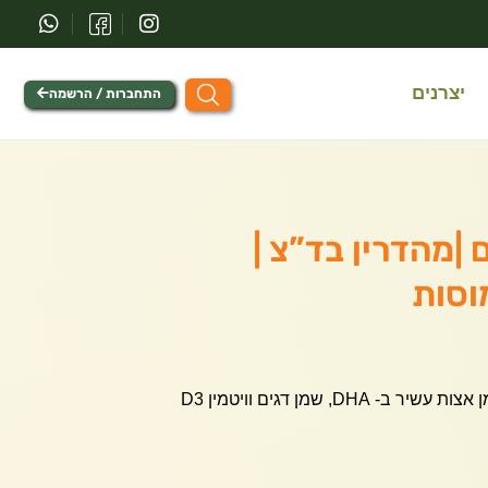
יצרנים
התחברות / הרשמה
ודשים |מהדרין בד”צ |
פורמולת אומגה 3 המספקת שמן אצות עשיר ב- DHA, שמן דגים וויטמין D3