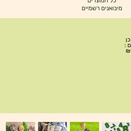
כל המוצרים
מיבואנים רשמיים
יתכן
ם :
עד 299₪ עלות משלוח 22₪, ברכישה של 300-599 ₪