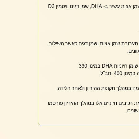
פורמולת אומגה 3 המספקת שמן אצות עשיר ב- DHA, שמן דגים וויטמין D3
סה מספקת 1,000 מ"ג תערובת שמן אצות ושמן דגים כאשר השילוב
ונים.
הרכב התערובת כולל חומצות שומן חיוניות DHA במינון 330
מה במהלך תקופת ההיריון ולאחר הלידה.
רכיבים חיוניים אלו במהלך ההיריון פורסמו
שונים.