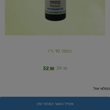
כמות: 10
מ"ל
32
₪
39
₪
מחיר ליחידה: 3.2ש"ח
המלאי אזל
אימייל כאשר המלאי זמין