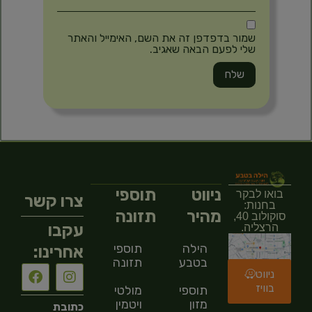
שמור בדפדפן זה את השם, האימייל והאתר
שלי לפעם הבאה שאגיב.
ניווט
תוספי
בואו לבקר
צרו קשר
בחנות:
מהיר
תזונה
סוקולוב 40,
עקבו
הרצליה.
הילה
תוספי
אחרינו:
בטבע
תזונה
ניווט
בוויז
תוספי
מולטי
מזון
ויטמין
כתובת