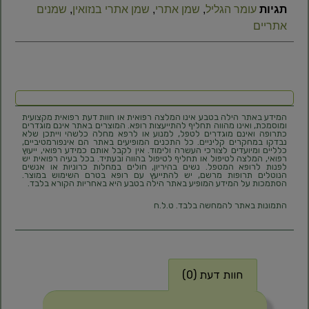
תגיות
עומר הגליל
,
שמן אתרי
,
שמן אתרי בנזואין
,
שמנים
אתריים
המידע באתר הילה בטבע אינו המלצה רפואית או חוות דעת רפואית מקצועית
ומוסמכת, ואינו מהווה תחליף להתייעצות רופא. המוצרים באתר אינם מוגדרים
כתרופה ואינם מוגדרים לטפל, למנוע או לרפא מחלה כלשהי וייתכן שלא
נבדקו במחקרים קליניים. כל התכנים המופיעים באתר הם אינפורמטיביים,
כלליים ומיועדים לצורכי העשרה ולימוד. אין לקבל אותם כמידע רפואי, ייעוץ
רפואי, המלצה לטיפול או תחליף לטיפול בהווה ובעתיד. בכל בעיה רפואית יש
לפנות לרופא המטפל. נשים בהיריון, חולים במחלות כרוניות או אנשים
הנוטלים תרופות מרשם, יש להתייעץ עם רופא בטרם השימוש במוצר.
הסתמכות על המידע המופיע באתר הילה בטבע היא באחריות הקורא בלבד.
התמונות באתר להמחשה בלבד. ט.ל.ח
חוות דעת (0)