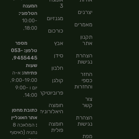
3
המענה
יצרנים
הטלפוני:
מגנזיום
10:00-
מאמרים
18:00,
כורכום
תקנון
אתר
אבץ
מספר
טלפון: 053-
הצהרת
סידן
9455445,
נגישות
שעות
חלבון
פתיחה:
א-ה
החזר
כספי
קולגן
9:00-19:00,
והחזרות
יום ו 9:00-
פרוביוטיקה
14:00.
צור
קשר
חומצה
כתובת מחסן
היאלורונית
הצהרת
אתר האונליין
נגישות
חומצה
:
המלאכה 8
פולית
נתניה (לאיסוף
מפת