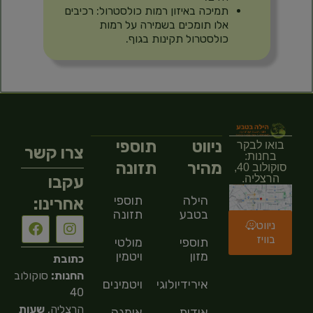
תמיכה באיזון רמות כולסטרול: רכיבים
אלו תומכים בשמירה על רמות
כולסטרול תקינות בגוף.
ניווט
תוספי
בואו לבקר
צרו קשר
בחנות:
מהיר
תזונה
סוקולוב 40,
עקבו
הרצליה.
הילה
תוספי
אחרינו:
בטבע
תזונה
ניווט
בוויז
תוספי
מולטי
מזון
ויטמין
כתובת
החנות:
סוקולוב
אירידיולוגיה
ויטמינים
40
הרצליה,
שעות
אודות
אומגה