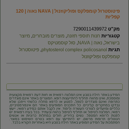
פיטוסטרול קומפלקס ופוליקוזנול | NAVA נאוה | 120
קפליות
מק"ט
7290011439972
קטגוריות
חנות תוספי תזונה
,
מוצרים מובחרים
,
מיוצר
בישראל
,
נאוה | NAVA
,
סול קוסמטיקס
תגיות
phytosterol complex policosanol
,
פיטוסטרול
קומפלקס ופוליקוזנול
המידע באתר הילה בטבע אינו המלצה רפואית או חוות דעת רפואית מקצועית
ומוסמכת, ואינו מהווה תחליף להתייעצות רופא. המוצרים באתר אינם מוגדרים
כתרופה ואינם מוגדרים לטפל, למנוע או לרפא מחלה כלשהי וייתכן שלא
נבדקו במחקרים קליניים. כל התכנים המופיעים באתר הם אינפורמטיביים,
כלליים ומיועדים לצורכי העשרה ולימוד. אין לקבל אותם כמידע רפואי, ייעוץ
רפואי, המלצה לטיפול או תחליף לטיפול בהווה ובעתיד. בכל בעיה רפואית יש
לפנות לרופא המטפל. נשים בהיריון, חולים במחלות כרוניות או אנשים
הנוטלים תרופות מרשם, יש להתייעץ עם רופא בטרם השימוש במוצר.
הסתמכות על המידע המופיע באתר הילה בטבע היא באחריות הקורא בלבד.