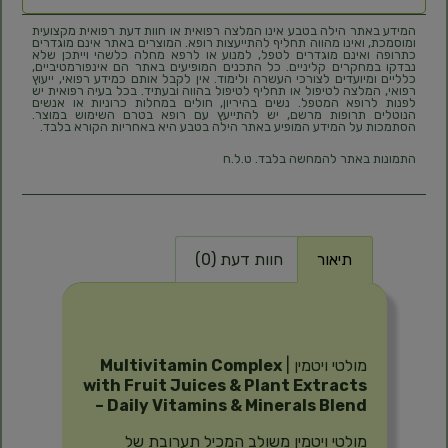
המידע באתר הילה בטבע אינו המלצה רפואית או חוות דעת רפואית מקצועית
ומוסמכת, ואינו מהווה תחליף להתייעצות רופא. המוצרים באתר אינם מוגדרים
כתרופה ואינם מוגדרים לטפל, למנוע או לרפא מחלה כלשהי וייתכן שלא
נבדקו במחקרים קליניים. כל התכנים המופיעים באתר הם אינפורמטיביים,
כלליים ומיועדים לצורכי העשרה ולימוד. אין לקבל אותם כמידע רפואי, ייעוץ
רפואי, המלצה לטיפול או תחליף לטיפול בהווה ובעתיד. בכל בעיה רפואית יש
לפנות לרופא המטפל. נשים בהיריון, חולים במחלות כרוניות או אנשים
הנוטלים תרופות מרשם, יש להתייעץ עם רופא בטרם השימוש במוצר.
הסתמכות על המידע המופיע באתר הילה בטבע היא באחריות הקורא בלבד.
התמונות באתר להמחשה בלבד. ט.ל.ח
תיאור
חוות דעת (0)
תיאור
מולטי ויטמין |
Multivitamin Complex
with Fruit Juices & Plant Extracts
– Daily Vitamins & Minerals Blend
מולטי ויטמין משולב המכיל תערובת של