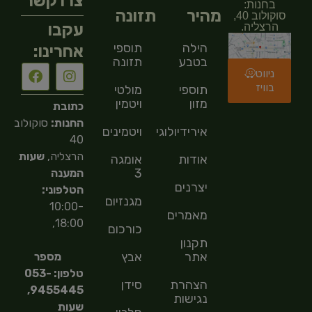
צרו קשר
בחנות:
מהיר
תזונה
סוקולוב 40,
עקבו
הרצליה.
הילה
תוספי
אחרינו:
בטבע
תזונה
ניווט
בוויז
תוספי
מולטי
מזון
ויטמין
כתובת
החנות:
סוקולוב
אירידיולוגיה
ויטמינים
40
הרצליה,
שעות
אודות
אומגה
3
המענה
יצרנים
הטלפוני:
מגנזיום
10:00-
מאמרים
18:00,
כורכום
תקנון
אתר
אבץ
מספר
טלפון: 053-
הצהרת
סידן
9455445,
נגישות
שעות