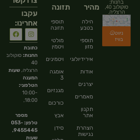
צרו קשר
בחנות:
מהיר
תזונה
סוקולוב 40,
עקבו
הרצליה.
הילה
תוספי
אחרינו:
בטבע
תזונה
ניווט
בוויז
תוספי
מולטי
מזון
ויטמין
כתובת
החנות:
סוקולוב
אירידיולוגיה
ויטמינים
40
הרצליה,
שעות
אודות
אומגה
3
המענה
יצרנים
הטלפוני:
מגנזיום
10:00-
מאמרים
18:00,
כורכום
תקנון
אתר
אבץ
מספר
טלפון: 053-
הצהרת
סידן
9455445,
נגישות
שעות