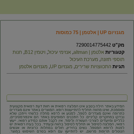
מגנזיום UP | אלטמן | 75 כמוסות
מק"ט
7290014775442
קטגוריות
אלטמן | altman
,
אנזימי עיכול
,
ויטמין B12
,
חנות
תוספי תזונה
,
מערכת העיכול
תגיות
התכווצויות שרירים
,
מגנזיום UP
,
מגנזיום אלטמן
המידע באתר הילה בטבע אינו המלצה רפואית או חוות דעת רפואית מקצועית
ומוסמכת, ואינו מהווה תחליף להתייעצות רופא. המוצרים באתר אינם מוגדרים
כתרופה ואינם מוגדרים לטפל, למנוע או לרפא מחלה כלשהי וייתכן שלא
נבדקו במחקרים קליניים. כל התכנים המופיעים באתר הם אינפורמטיביים,
כלליים ומיועדים לצורכי העשרה ולימוד. אין לקבל אותם כמידע רפואי, ייעוץ
רפואי, המלצה לטיפול או תחליף לטיפול בהווה ובעתיד. בכל בעיה רפואית יש
לפנות לרופא המטפל. נשים בהיריון, חולים במחלות כרוניות או אנשים
הנוטלים תרופות מרשם, יש להתייעץ עם רופא בטרם השימוש במוצר.