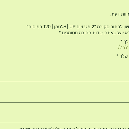
דעת
 חוות דעת.
ירה “2 מגנזיום UP | אלטמן | 120 כמוסות”
א יוצג באתר.
שדות החובה מסומנים
*
לך
*
 שלך
*
דפדפן זה את השם, האימייל והאתר שלי לפעם הבאה שאגיב.