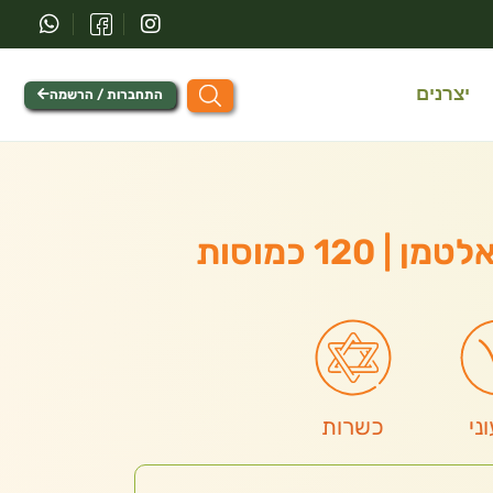
יצרנים
התחברות / הרשמה
ני
כשרות