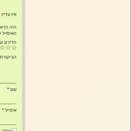
חוות 
אין עדיין
היה הראשון לכתוב סק
האימייל ל
הדירוג ש
הביקורת
שם
*
אימייל
*
שמור ב