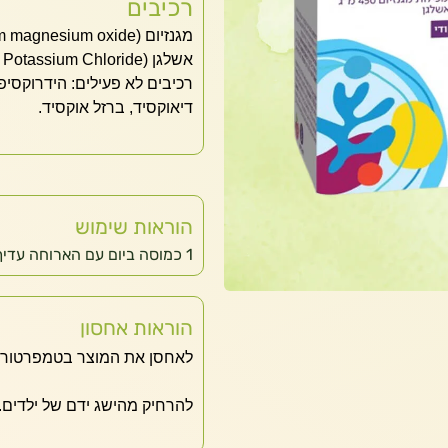
רכיבים
מגנזיום‏ (From magnesium oxide)‏450 מ"ג
אשלגן‏ (From Potassium Chloride)‏100 מ"ג
רכיבים לא פעילים: הידרוקסיפר
דיאוקסיד, ברזל אוקסיד.
הוראות שימוש
1 כמוסה ביום עם הארוחה עדיף לפני השינה
הוראות אחסון
לאחסן את המוצר בטמפרטורת 
להרחיק מהישג ידם של ילדים.