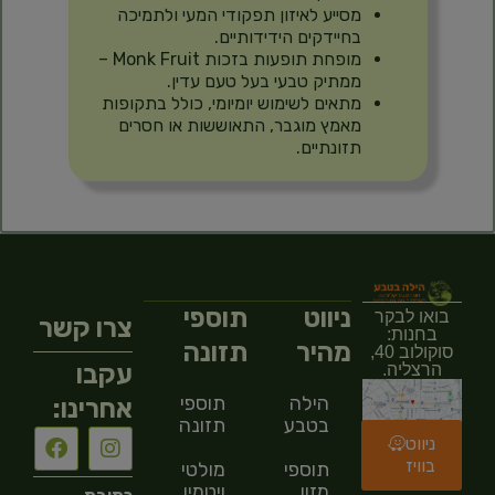
מסייע לאיזון תפקודי המעי ולתמיכה
בחיידקים הידידותיים.
מופחת תופעות בזכות Monk Fruit –
ממתיק טבעי בעל טעם עדין.
מתאים לשימוש יומיומי, כולל בתקופות
מאמץ מוגבר, התאוששות או חסרים
תזונתיים.
ניווט
תוספי
בואו לבקר
צרו קשר
בחנות:
מהיר
תזונה
סוקולוב 40,
עקבו
הרצליה.
הילה
תוספי
אחרינו:
בטבע
תזונה
ניווט
בוויז
תוספי
מולטי
מזון
ויטמין