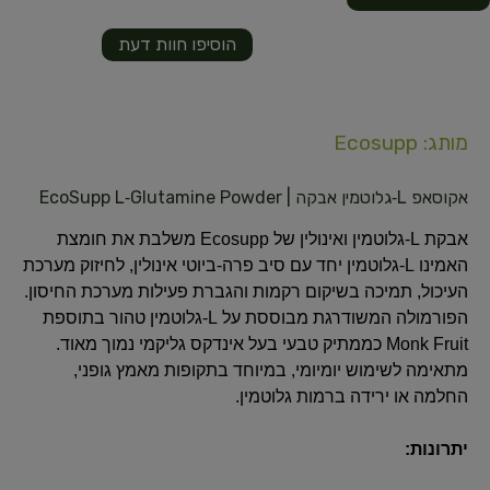
הוסיפו חוות דעת
מותג: Ecosupp
אקוסאפ L‑גלוטמין אבקה | EcoSupp L‑Glutamine Powder
אבקת L-גלוטמין ואינולין של Ecosupp משלבת את חומצת
האמינו L-גלוטמין יחד עם סיב פרה-ביוטי אינולין, לחיזוק מערכת
העיכול, תמיכה בשיקום רקמות והגברת פעילות מערכת החיסון.
הפורמולה המשודרגת מבוססת על L-גלוטמין טהור בתוספת
Monk Fruit כממתיק טבעי בעל אינדקס גליקמי נמוך מאוד.
מתאימה לשימוש יומיומי, במיוחד בתקופות מאמץ גופני,
החלמה או ירידה ברמות גלוטמין.
יתרונות: