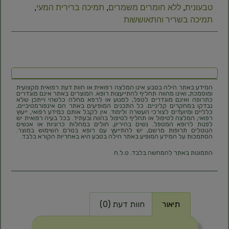
טבעונית
,
ללא חומרים משמרים
,
תמיכה ברירית המעי
,
תמיכה בשריר והתאוששות
המידע באתר הילה בטבע אינו המלצה רפואית או חוות דעת רפואית מקצועית
ומוסמכת, ואינו מהווה תחליף להתייעצות רופא. המוצרים באתר אינם מוגדרים
כתרופה ואינם מוגדרים לטפל, למנוע או לרפא מחלה כלשהי וייתכן שלא
נבדקו במחקרים קליניים. כל התכנים המופיעים באתר הם אינפורמטיביים,
כלליים ומיועדים לצורכי העשרה ולימוד. אין לקבל אותם כמידע רפואי, ייעוץ
רפואי, המלצה לטיפול או תחליף לטיפול בהווה ובעתיד. בכל בעיה רפואית יש
לפנות לרופא המטפל. נשים בהיריון, חולים במחלות כרוניות או אנשים
הנוטלים תרופות מרשם, יש להתייעץ עם רופא בטרם השימוש במוצר.
הסתמכות על המידע המופיע באתר הילה בטבע היא באחריות הקורא בלבד.
התמונות באתר להמחשה בלבד. ט.ל.ח
תיאור
חוות דעת (0)