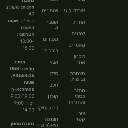
כתובת
החנות:
סוקולוב
אירידיולוגיה
ויטמינים
40
הרצליה,
שעות
אודות
אומגה
3
המענה
יצרנים
הטלפוני:
מגנזיום
10:00-
מאמרים
18:00,
כורכום
תקנון
אתר
אבץ
מספר
טלפון: 053-
הצהרת
סידן
9455445,
נגישות
שעות
חלבון
פתיחה:
א-ה
החזר
כספי
קולגן
9:00-19:00,
והחזרות
יום ו 9:00-
פרוביוטיקה
14:00.
צור
קשר
חומצה
כתובת מחסן
היאלורונית