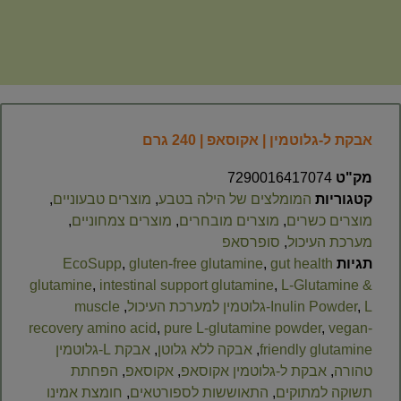
אבקת ל-גלוטמין | אקוסאפ | 240 גרם
מק"ט
7290016417074
קטגוריות
המומלצים של הילה בטבע
,
מוצרים טבעוניים
,
מוצרים כשרים
,
מוצרים מובחרים
,
מוצרים צמחוניים
,
מערכת העיכול
,
סופרסאפ
תגיות
gut health
,
gluten-free glutamine
,
EcoSupp
glutamine
,
intestinal support glutamine
,
L-Glutamine &
L‑גלוטמין למערכת העיכול
,
Inulin Powder
,
muscle
recovery amino acid
,
pure L‑glutamine powder
,
vegan-
friendly glutamine
,
אבקה ללא גלוטן
,
אבקת L‑גלוטמין
טהורה
,
אבקת ל-גלוטמין אקוסאפ
,
אקוסאפ
,
הפחתת
תשוקה למתוקים
,
התאוששות לספורטאים
,
חומצת אמינו