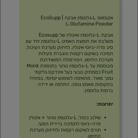
תיאור
אקוסאפ L‑גלוטמין אבקה | EcoSupp
L‑Glutamine Powder
אבקת L-גלוטמין ואינולין של Ecosupp
משלבת את חומצת האמינו L-גלוטמין יחד עם
סיב פרה-ביוטי אינולין, לחיזוק מערכת העיכול,
תמיכה בשיקום רקמות והגברת פעילות
מערכת החיסון. הפורמולה המשודרגת
מבוססת על L-גלוטמין טהור בתוספת Monk
Fruit כממתיק טבעי בעל אינדקס גליקמי
נמוך מאוד. מתאימה לשימוש יומיומי, במיוחד
בתקופות מאמץ גופני, החלמה או ירידה
ברמות גלוטמין.
יתרונות:
שילוב כפול: L-גלוטמין טהור + אינולין
פרה-ביוטי לתמיכה ברירית המעי.
תורם לשיקום רקמות ולחיזוק מערכת
החיסון.