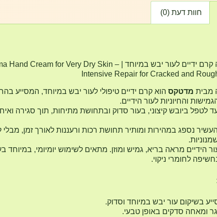
חוות דעת (0)
קלידרמה קרם ידיים לעור יבש במיוחד | nd Cream for Very Dry Skin
Intensive Repair for Cracked and Rou
 מבית
מדטקס
הוא קרם ידיים טיפולי לעור יבש במיוחד, המסייע בהח
מישות והחיוניות לעור הידיים.
ד לטפל ביובש קיצוני, בעור סדוק ובתחושת מתיחות, תוך סגירה ואיחו
שיר נספג במהירות ומותיר תחושת רכות ורעננות לאורך זמן, מבלי ל
נוניות.
ור הידיים מראה בריא, גמיש ומוזן. מתאים לשימוש יומיומי, במיוחד בע
חשיפה לחומרי ניקוי.
יע בשיקום עור יבש במיוחד וסדוק.
ר ומאחה סדקים באופן טבעי.