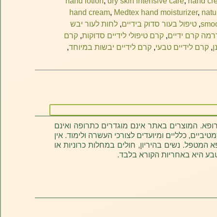
hand lotion
,
dry skin intensive care
,
hand cre
hand cream
,
Medtex hand moisturizer
,
natu
smoo
,
טיפול בעור סדוק בידיים
,
לחות לעור יבש
רמה קרם ידיים
,
קרם טיפולי לידיים סדוקות
,
קרם
ן
,
קרם לידיים טבעי
,
קרם לידיים יבשות במיוחד
,
רופא. המוצרים באתר אינם מוגדרים כתרופה ואינם
ביים, כלליים ומיועדים לצורכי העשרה ולימוד. אין
א המטפל. נשים בהיריון, חולים במחלות כרוניות או
בע היא באחריות הקורא בלבד.