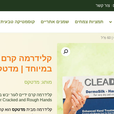
צור קשר
תמציות צמחים
שמנים אתריים
קוסמטיקה טבעית
”ל
קלידרמה קרם י
במיוחד | מדטקס | 0
מותג: מדטקס
 for Cracked and Rough Hands
קלידרמה מבית
מדטקס
הוא קרם