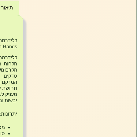
תיאור
תיאור
gh Hands
קלידרמה
הלחות, הג
הקרם נוע
סדקים.
המרקם הע
תחושת שמ
מעניק לע
יבשות וב
יתרונות:
מסי
סוג