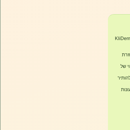
KliDerma Ha –
זרת
י של
הותיר
ונות