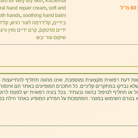
am for very dry skin
,
KliDerma
ral hand repair cream
,
soft and
th hands
,
soothing hand balm
בידיים
,
קלידרמה לעור רגיש
,
קליד
ידיים מדטקס
,
קרם ידיים מזין ורענ
שיקום עור יבש
ת דעת רפואית מקצועית ומוסמכת, ואינו מהווה תחליף להתייעצות 
לא נבדקו במחקרים קליניים. כל התכנים המופיעים באתר הם אינפורמטי
ל או תחליף לטיפול בהווה ובעתיד. בכל בעיה רפואית יש לפנות לרופ
א בטרם השימוש במוצר. הסתמכות על המידע המופיע באתר הילה בט