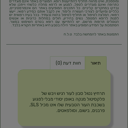
ומוסמכת, ואינו מהווה תחליף להתייעצות רופא. המוצרים באתר אינם מוגדרים
כתרופה ואינם מוגדרים לטפל, למנוע או לרפא מחלה כלשהי וייתכן שלא
נבדקו במחקרים קליניים. כל התכנים המופיעים באתר הם אינפורמטיביים,
כלליים ומיועדים לצורכי העשרה ולימוד. אין לקבל אותם כמידע רפואי, ייעוץ
רפואי, המלצה לטיפול או תחליף לטיפול בהווה ובעתיד. בכל בעיה רפואית יש
לפנות לרופא המטפל. נשים בהיריון, חולים במחלות כרוניות או אנשים
הנוטלים תרופות מרשם, יש להתייעץ עם רופא בטרם השימוש במוצר.
הסתמכות על המידע המופיע באתר הילה בטבע היא באחריות הקורא בלבד.
התמונות באתר להמחשה בלבד. ט.ל.ח
תיאור
חוות דעת (0)
תיאור
תרחיץ נטול סבון לעור רגיש ויבש של
פלקסיטול מנקה באופן יסודי מבלי לפגוע
בשכבת העור הטבעית שלו אינו מכיל SLS,
פרבנים, בישום, וסולפאטים.