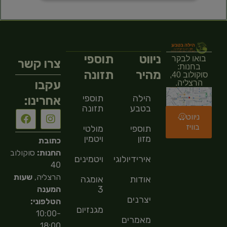
ניווט
תוספי
בואו לבקר
צרו קשר
בחנות:
מהיר
תזונה
סוקולוב 40,
עקבו
הרצליה.
הילה
תוספי
אחרינו:
בטבע
תזונה
ניווט
בוויז
תוספי
מולטי
מזון
ויטמין
כתובת
החנות:
סוקולוב
אירידיולוגיה
ויטמינים
40
הרצליה,
שעות
אודות
אומגה
3
המענה
יצרנים
הטלפוני:
מגנזיום
10:00-
מאמרים
18:00,