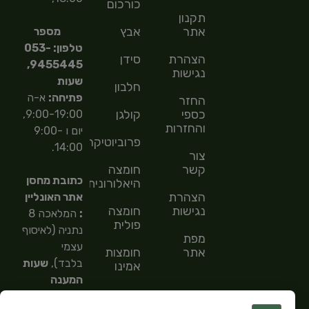
כורכום
תקנון
אתר
אבץ
מספר
טלפון: 053-
הצהרת
סידן
9455445,
נגישות
שעות
חלבון
פתיחה:
א-ה
החזר
כספי
קולגן
9:00-19:00,
והחזרות
יום ו 9:00-
פרוביוטיקה
14:00.
צור
קשר
חומצה
כתובת מחסן
היאלורונית
הצהרת
אתר האונליין
נגישות
חומצה
:
המלאכה 8
פולית
נתניה (לאיסוף
מפת
עצמי
אתר
חומצות
בלבד),
שעות
אמינו
המענה
חומצות
הטלפוני
שומן